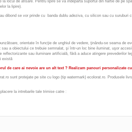
re la locul de afisare. Pentru lipire se va indeparta suportul din hartie de pe sp
or la lipire).
ibond se vor prinde cu banda dublu adeziva, cu silicon sau cu suruburi cu d
espunzătoare, orientate în funcţie de unghiul de vedere, ţinându-se seama de eve
 sau a obiectului ce trebuie semnalat, şi într-un loc bine iluminat, uşor accesibi
le reflectorizante sau iluminare artificială, fără a aduce atingere prevederilor 
i există
ul de care ai nevoie are un alt text ? Realizam panouri personalizate cu
t.ro sunt protejate pe site cu logo (tip watermark) ecolorat.ro. Produsele livr
acere la intrebarile tale trimise catre :