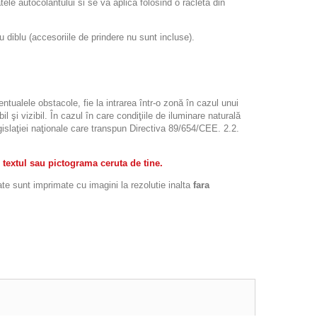
atele autocolantului si se va aplica folosind o racleta din
iblu (accesoriile de prindere nu sunt incluse).
ntualele obstacole, fie la intrarea într-o zonă în cazul unui
l şi vizibil. În cazul în care condiţiile de iluminare naturală
legislaţiei naţionale care transpun Directiva 89/654/CEE. 2.2.
 textul sau pictograma ceruta de tine.
ate sunt imprimate cu imagini la rezolutie inalta
fara