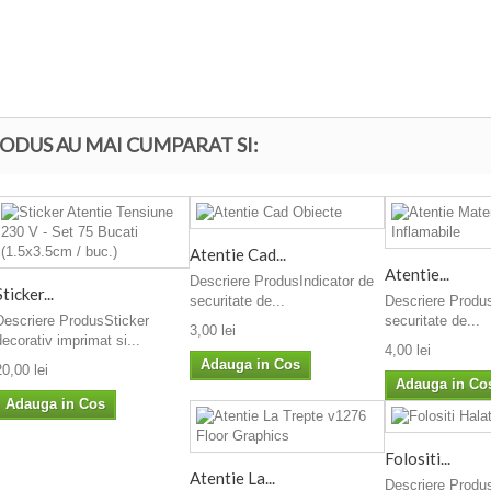
ODUS AU MAI CUMPARAT SI:
Atentie Cad...
Atentie...
Descriere ProdusIndicator de
Sticker...
Descriere Produs
securitate de...
Descriere ProdusSticker
securitate de...
3,00 lei
decorativ imprimat si...
4,00 lei
Adauga in Cos
20,00 lei
Adauga in Co
Adauga in Cos
Folositi...
Atentie La...
Descriere Produs