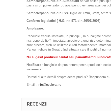
Semnele/panourile din Autocolant
se vor aplica prin lipi
pasla si un pulverizator cu apa (pentru evitarea aparitiei bulel
Semnele/panourile din PVC rigid
de 1mm, 3mm, 5mm sau d
Conform legislatiei ( H.G. nr. 971 din 26/07/2006)
Amplasare:
Panourile trebuie instalate, în principiu, la o înălţime cor
risc general, fie în imediata apropiere a unui risc determinat
sunt precare, trebuie utilizate culori fosforescente, materia
Panoul trebuie înlăturat când situaţia care îl justifică nu ma
Nu ai gasit produsul cautat sau panoul/semnul/indicator
Notificare
: Imaginile de prezentare pentru produsele ecolora
watermark.
Doresti si alte detalii despre acest produs? Raspundem cu pl
Email :
info@ecolorat.ro
RECENZII