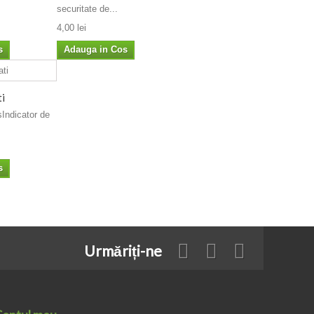
securitate de...
4,00 lei
s
Adauga in Cos
ti
Indicator de
s
Urmăriți-ne