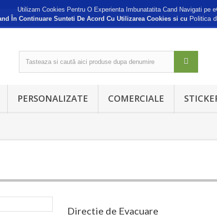
Utilizam Cookies Pentru O Experienta Imbunatatita Cand Navigati pe e
Politica 
nd În Continuare Sunteti De Acord Cu Utilizarea Cookies si cu
PERSONALIZATE
COMERCIALE
STICKE
Directie de Evacuare