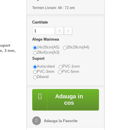
Termen Livrare: 48 - 72 ore
Cantitate
Alege Marimea
suport
14x20cm(A5)
20x29cm(A4)
mm, 3 mm,
29x41cm(A3)
Suport
Autocolant
PVC-1mm
PVC-3mm
PVC-5mm
Dibond
Adauga in
cos
Adauga la Favorite