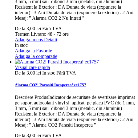
3 mm, 5 mm) sau dibond 3 mm (metalic, din aluminiu)
Rezistent la Exterior : DA Durata de viata (expunere la
interior) : 3 Ani Durata de viata (expunere la exterior) : 2 Ani
Mesaj: " Alarma CO2 2 Nu Intrati "
De la
3,00 lei
Fără TVA
Termen Livrare: 48 - 72 ore
Adauga in cos
Detalii
In stoc
Adauga la Favorite
Adauga la comparatie
Vizualizare rapida
De la
3,00 lei
In stoc
Fără TVA
Alarma CO2! Parasiti Incaperea! ec1757
Descriere ProdusIndicator de securitate de avertizare imprimat
pe suport autocolant vinyl si aplicat pe placa PVC (de 1 mm,
3 mm, 5 mm) sau dibond 3 mm (metalic, din aluminiu)
Rezistent la Exterior : DA Durata de viata (expunere la
interior) : 3 Ani Durata de viata (expunere la exterior) : 2 Ani
Mesaj: " Alarma CO2 Parasiti Incaperea "
De la
3,00 lei
Fără TVA