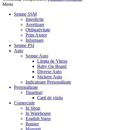
Menu
Semne SSM
Interdictie
Avertizare
Obligativitate
Prim Ajutor
Informare
Semne PSI
Auto
Semne Auto
Limita de Viteza
Baby On Board
Diverse Auto
Stickere Auto
Indicatoare Personalizate
Personalizate
Tiparituri
Carti de vizita
Comerciale
In Shop
In Warehouse
English Signs
Banner
Magneti