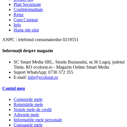
Plati Securizate
Confidentialitate
Retur
Cum Cumpar
Info
Harta site-ului
ANPC : telefonul consumatorilor 0219551
Informații despre magazin
SC Smart Media SRL, Strada Buziasului, nr.36 Lugoj, judetul
Timis, RO ecolorat.ro - Magazin Online Smart Media
Suport WhatsApp:
0730 372 355
E-mail:
info@ecolorat.ro
Contul meu
Comenzile mele
Returnările mele
Notele mele de credit
Adresele mele
Informaţiile mele personale
Cupoanele mele