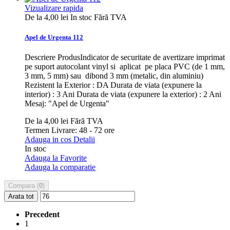
Vizualizare rapida
De la
4,00 lei
In stoc
Fără TVA
Apel de Urgenta 112
Descriere ProdusIndicator de securitate de avertizare imprimat
pe suport autocolant vinyl si aplicat pe placa PVC (de 1 mm,
3 mm, 5 mm) sau dibond 3 mm (metalic, din aluminiu)
Rezistent la Exterior : DA Durata de viata (expunere la
interior) : 3 Ani Durata de viata (expunere la exterior) : 2 Ani
Mesaj: "Apel de Urgenta"
De la
4,00 lei
Fără TVA
Termen Livrare: 48 - 72 ore
Adauga in cos
Detalii
In stoc
Adauga la Favorite
Adauga la comparatie
Compara (
0
)
Arata tot
Precedent
1