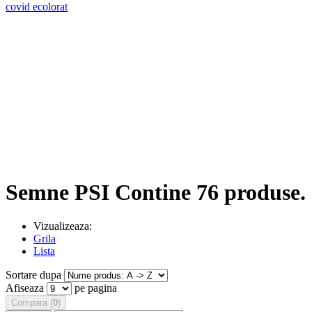
covid
ecolorat
Semne PSI
Contine 76 produse.
Vizualizeaza:
Grila
Lista
Sortare dupa
Afiseaza
pe pagina
Compara (
0
)