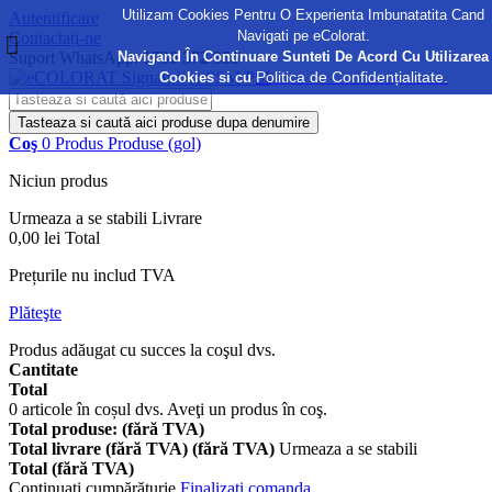
Utilizam Cookies Pentru O Experienta Imbunatatita Cand
Autentificare
Navigati pe eColorat.
Contactați-ne
Navigand În Continuare Sunteti De Acord Cu Utilizarea
Suport WhatsApp:
0730 372 355
Politica de Confidențialitate.
Cookies si cu
Tasteaza si caută aici produse dupa denumire
Coş
0
Produs
Produse
(gol)
Niciun produs
Urmeaza a se stabili
Livrare
0,00 lei
Total
Prețurile nu includ TVA
Plăteşte
Produs adăugat cu succes la coşul dvs.
Cantitate
Total
0
articole în coșul dvs.
Aveţi un produs în coş.
Total produse: (fără TVA)
Total livrare (fără TVA) (fără TVA)
Urmeaza a se stabili
Total (fără TVA)
Continuaţi cumpărăturie
Finalizați comanda