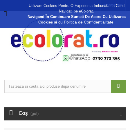
Autentificare
Utilizam Cookies Pentru O Experienta Imbunatatita Cand
Navigati pe eColorat.
Navigand În Continuare Sunteti De Acord Cu Utilizarea
Politica de Confidențialitate.
Cookies si cu
Coş
(gol)