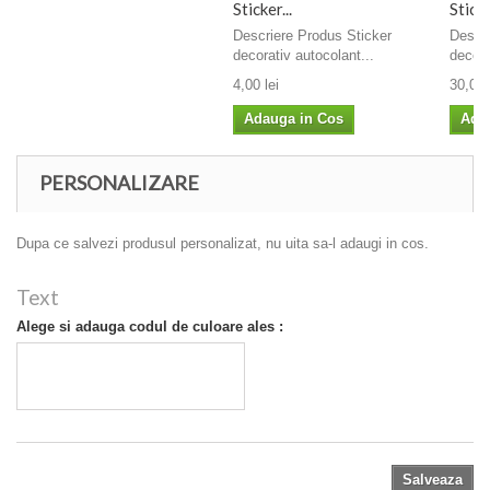
Sticker...
Sticke
Descriere Produs Sticker
Descri
decorativ autocolant...
decora
4,00 lei
30,00 
Adauga in Cos
Ada
PERSONALIZARE
Dupa ce salvezi produsul personalizat, nu uita sa-l adaugi in cos.
Text
Alege si adauga codul de culoare ales :
Salveaza