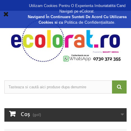
Autentificare
Utilizam Cookies Pentru O Experienta Imbunatatita Cand
Navigati pe eColorat.
Navigand În Continuare Sunteti De Acord Cu Utilizarea
Politica de Confidențialitate.
Cookies si cu
Coş
(gol)