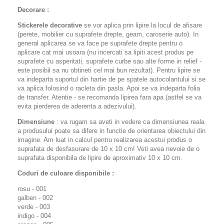
Decorare :
Stickerele decorative
se vor aplica prin lipire la locul de afisare
(perete, mobilier cu suprafete drepte, geam, caroserie auto). In
general aplicarea se va face pe suprafete drepte pentru o
aplicare cat mai usoara (nu incercati sa lipiti acest produs pe
suprafete cu asperitati, suprafete curbe sau alte forme in relief -
este posibil sa nu obtineti cel mai bun rezultat). Pentru lipire se
va indeparta suportul din hartie de pe spatele autocolantului si se
va aplica folosind o racleta din pasla. Apoi se va indeparta folia
de transfer. Atentie - se recomanda lipirea fara apa (astfel se va
evita pierderea de aderenta a adezivului).
Dimensiune
: va rugam sa aveti in vedere ca dimensiunea reala
a produsului poate sa difere in functie de orientarea obiectului din
imagine. Am luat in calcul pentru realizarea acestui produs o
suprafata de desfasurare de 10 x 10 cm! Veti avea nevoie de o
suprafata disponibila de lipire de aproximativ 10 x 10 cm.
Coduri de culoare disponibile :
rosu - 001
galben - 002
verde - 003
indigo - 004