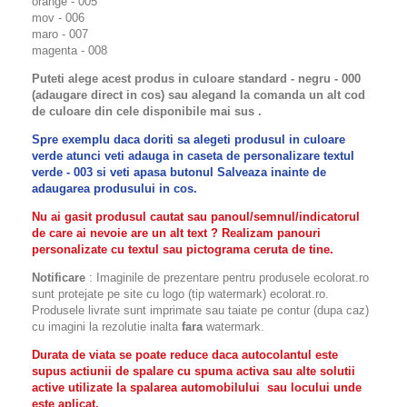
orange - 005
mov - 006
maro - 007
magenta - 008
Puteti alege acest produs in culoare standard - negru - 000
(adaugare direct in cos) sau alegand la comanda un alt cod
de culoare din cele disponibile mai sus .
Spre exemplu daca doriti sa alegeti produsul in culoare
verde atunci veti adauga in caseta de personalizare textul
verde - 003 si veti apasa butonul Salveaza inainte de
adaugarea produsului in cos.
Nu ai gasit produsul cautat sau panoul/semnul/indicatorul
de care ai nevoie are un alt text ? Realizam panouri
personalizate cu textul sau pictograma ceruta de tine.
Notificare
: Imaginile de prezentare pentru produsele ecolorat.ro
sunt protejate pe site cu logo (tip watermark) ecolorat.ro.
Produsele livrate sunt imprimate sau taiate pe contur (dupa caz)
cu imagini la rezolutie inalta
fara
watermark.
Durata de viata se poate reduce daca autocolantul este
supus actiunii de spalare cu spuma activa sau alte solutii
active utilizate la spalarea automobilului sau locului unde
este aplicat.