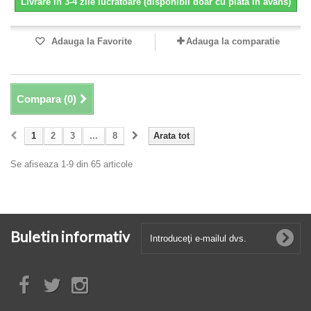
Livrare in 3-4 zile lucratoare (disponibil doar cu plata in avans)
Adauga la Favorite
Adauga la comparatie
Compara (
0
)
1
2
3
...
8
Arata tot
Se afiseaza 1-9 din 65 articole
Buletin informativ