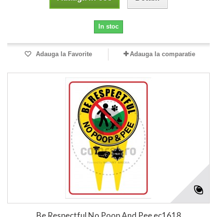
In stoc
Adauga la Favorite
Adauga la comparatie
Be Respectful No Poop And Pee ec1618