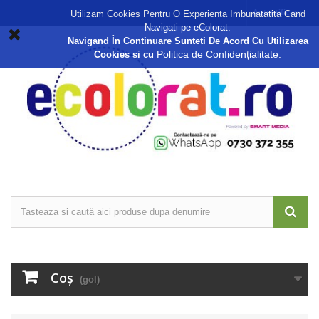
Autentificare
Utilizam Cookies Pentru O Experienta Imbunatatita Cand
Navigati pe eColorat.
Navigand În Continuare Sunteti De Acord Cu Utilizarea
Politica de Confidențialitate.
Cookies si cu
Coş
(gol)