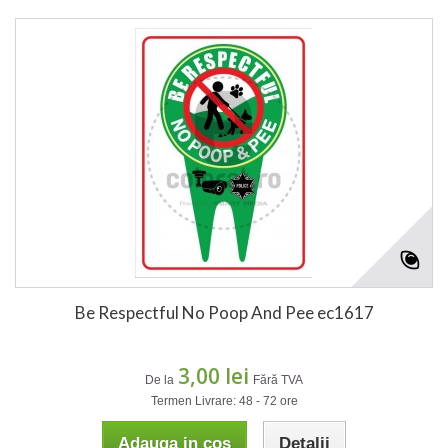
Be Respectful No Poop And Pee ec1617
3,00 lei
De la
Fără TVA
Termen Livrare: 48 - 72 ore
Adauga in cos
Detalii