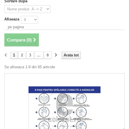
Sortare dupa
Afiseaza
pe pagina
Compara (
0
)
1
2
3
...
8
Arata tot
Se afiseaza 1-9 din 65 articole