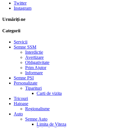
Twitter
Instagram
Urmăriți-ne
Categorii
Servicii
Semne SSM
Interdictie
Avertizare
Obligativitate
Prim Ajutor
Informare
Semne PSI
Personalizate
Tiparituri
Carti de vizita
Tricouri
Haioase
Regionalisme
Auto
Semne Auto
Limita de Viteza