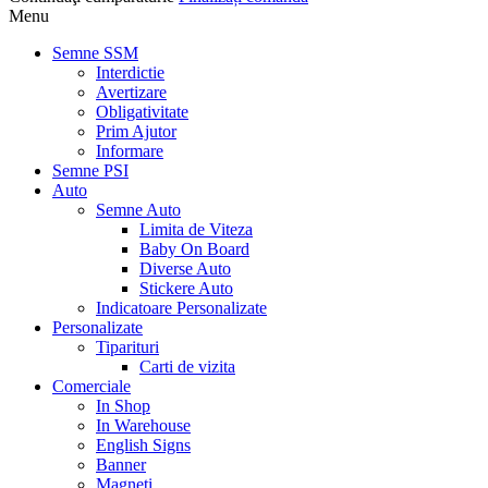
Menu
Semne SSM
Interdictie
Avertizare
Obligativitate
Prim Ajutor
Informare
Semne PSI
Auto
Semne Auto
Limita de Viteza
Baby On Board
Diverse Auto
Stickere Auto
Indicatoare Personalizate
Personalizate
Tiparituri
Carti de vizita
Comerciale
In Shop
In Warehouse
English Signs
Banner
Magneti