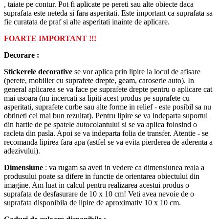
, taiate pe contur. Pot fi aplicate pe pereti sau alte obiecte daca
suprafata este neteda si fara asperitati. Este important ca suprafata sa
fie curatata de praf si alte asperitati inainte de aplicare.
FOARTE IMPORTANT !!!
Decorare :
Stickerele decorative
se vor aplica prin lipire la locul de afisare
(perete, mobilier cu suprafete drepte, geam, caroserie auto). In
general aplicarea se va face pe suprafete drepte pentru o aplicare cat
mai usoara (nu incercati sa lipiti acest produs pe suprafete cu
asperitati, suprafete curbe sau alte forme in relief - este posibil sa nu
obtineti cel mai bun rezultat). Pentru lipire se va indeparta suportul
din hartie de pe spatele autocolantului si se va aplica folosind o
racleta din pasla. Apoi se va indeparta folia de transfer. Atentie - se
recomanda lipirea fara apa (astfel se va evita pierderea de aderenta a
adezivului).
Dimensiune
: va rugam sa aveti in vedere ca dimensiunea reala a
produsului poate sa difere in functie de orientarea obiectului din
imagine. Am luat in calcul pentru realizarea acestui produs o
suprafata de desfasurare de 10 x 10 cm! Veti avea nevoie de o
suprafata disponibila de lipire de aproximativ 10 x 10 cm.