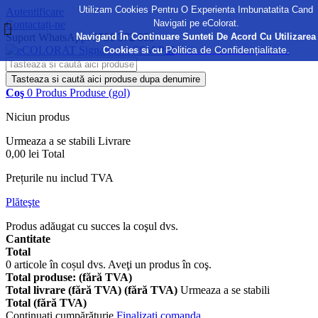
Utilizam Cookies Pentru O Experienta Imbunatatita Cand
Autentificare
Navigati pe eColorat.
Contactați-ne
Navigand În Continuare Sunteti De Acord Cu Utilizarea
Suport WhatsApp:
0730 372 355
Politica de Confidențialitate.
Cookies si cu
Tasteaza si caută aici produse dupa denumire
Coş
0
Produs
Produse
(gol)
Niciun produs
Urmeaza a se stabili
Livrare
0,00 lei
Total
Prețurile nu includ TVA
Plăteşte
Produs adăugat cu succes la coşul dvs.
Cantitate
Total
0
articole în coșul dvs.
Aveţi un produs în coş.
Total produse: (fără TVA)
Total livrare (fără TVA) (fără TVA)
Urmeaza a se stabili
Total (fără TVA)
Continuaţi cumpărăturie
Finalizați comanda