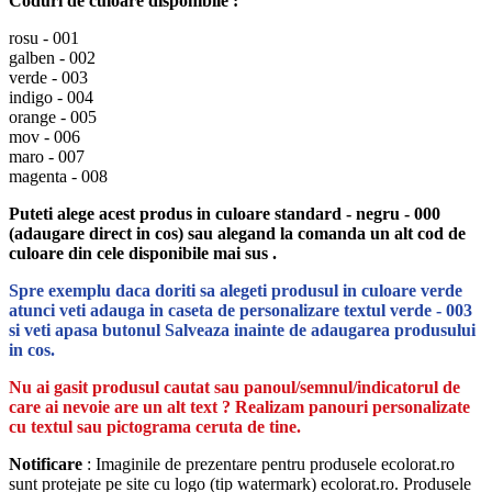
Coduri de culoare disponibile :
rosu - 001
galben - 002
verde - 003
indigo - 004
orange - 005
mov - 006
maro - 007
magenta - 008
Puteti alege acest produs in culoare standard - negru - 000
(adaugare direct in cos) sau alegand la comanda un alt cod de
culoare din cele disponibile mai sus .
Spre exemplu daca doriti sa alegeti produsul in culoare verde
atunci veti adauga in caseta de personalizare textul verde - 003
si veti apasa butonul Salveaza inainte de adaugarea produsului
in cos.
Nu ai gasit produsul cautat sau panoul/semnul/indicatorul de
care ai nevoie are un alt text ? Realizam panouri personalizate
cu textul sau pictograma ceruta de tine.
Notificare
: Imaginile de prezentare pentru produsele ecolorat.ro
sunt protejate pe site cu logo (tip watermark) ecolorat.ro. Produsele