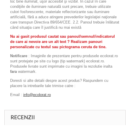
loc bine iluminat, uşor accesibil şi vizibil. În cazul în care
condiţiile de iluminare naturală sunt precare, trebuie utilizate
culori fosforescente, materiale reflectorizante sau iluminare
artificială, fără a aduce atingere prevederilor legislaţiei naţionale
care transpun Directiva 89/654/CEE. 2.2. Panoul trebuie înlăturat
când situaţia care îl justifică nu mai există
Nu ai gasit produsul cautat sau panoul/semnul/indicatorul
de care ai nevoie are un alt text ? Realizam panouri
personalizate cu textul sau pictograma ceruta de tine.
Notificare
: Imaginile de prezentare pentru produsele ecolorat.ro
sunt protejate pe site cu logo (tip watermark) ecolorat.ro.
Produsele livrate sunt imprimate cu imagini la rezolutie inalta
fara
watermark.
Doresti si alte detalii despre acest produs? Raspundem cu
placere la intrebarile tale trimise catre :
Email :
info@ecolorat.ro
RECENZII