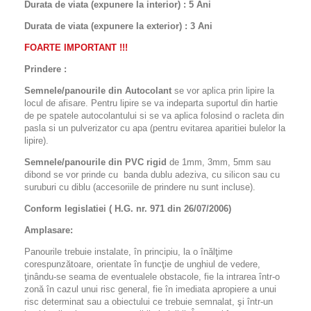
Durata de viata (expunere la interior) : 5 Ani
Durata de viata (
expunere la
exterior
) : 3 Ani
FOARTE IMPORTANT !!!
Prindere :
Semnele/panourile din Autocolant
se vor aplica prin lipire la
locul de afisare. Pentru lipire se va indeparta suportul din hartie
de pe spatele autocolantului si se va aplica folosind o racleta din
pasla si un pulverizator cu apa (pentru evitarea aparitiei bulelor la
lipire).
Semnele/panourile din PVC rigid
de 1mm, 3mm, 5mm sau
dibond se vor prinde cu banda dublu adeziva, cu silicon sau cu
suruburi cu diblu (accesoriile de prindere nu sunt incluse).
Conform legislatiei ( H.G. nr. 971 din 26/07/2006)
Amplasare:
Panourile trebuie instalate, în principiu, la o înălţime
corespunzătoare, orientate în funcţie de unghiul de vedere,
ţinându-se seama de eventualele obstacole, fie la intrarea într-o
zonă în cazul unui risc general, fie în imediata apropiere a unui
risc determinat sau a obiectului ce trebuie semnalat, şi într-un