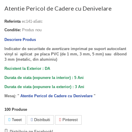
Atentie Pericol de Cadere cu Denivelare
Referinta
ec141-a5atc
Conditie:
Produs nou
Descriere Produs
Indicator de securitate de avertizare imprimat pe suport autocolant
vinyl si aplicat pe placa PVC (de 1 mm, 3 mm, 5 mm) sau dibond
3 mm (metalic, din aluminiu)
Rezistent la Exterior : DA
Durata de viata (expunere la interior) : 5 Ani
Durata de viata (
expunere la
exterior
) : 3 Ani
Mesaj: "
Atentie Pericol de Cadere cu Denivelare
"
100
Produse
Tweet
Distribuiti
Pinterest
Distribuie pe Facebook!