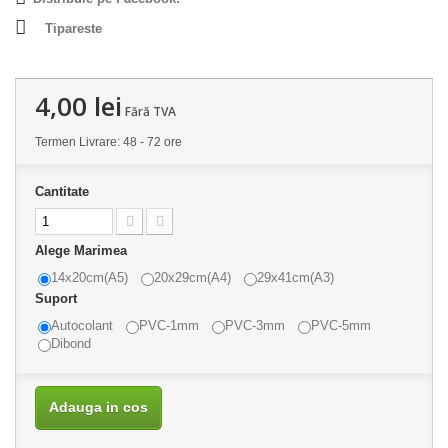
Tipareste
4,00 lei
Fără TVA
Termen Livrare: 48 - 72 ore
Cantitate
Alege Marimea
14x20cm(A5)
20x29cm(A4)
29x41cm(A3)
Suport
Autocolant
PVC-1mm
PVC-3mm
PVC-5mm
Dibond
Adauga in cos