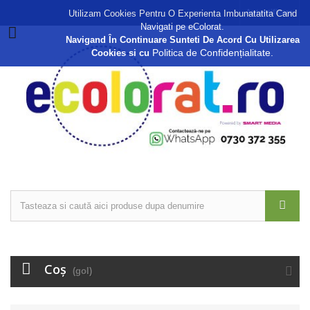
Autentificare
Utilizam Cookies Pentru O Experienta Imbunatatita Cand
Navigati pe eColorat.
Navigand În Continuare Sunteti De Acord Cu Utilizarea
Politica de Confidențialitate.
Cookies si cu
Coş
(gol)