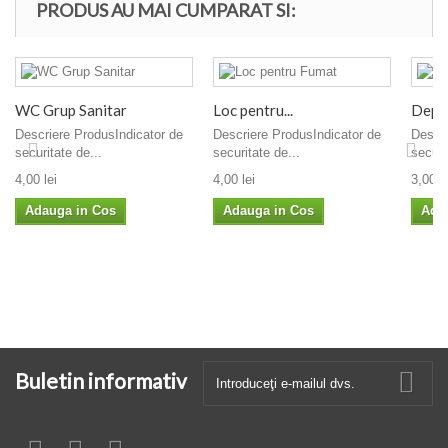
PRODUS AU MAI CUMPARAT SI:
WC Grup Sanitar
Loc pentru...
Depoz
Descriere ProdusIndicator de
Descriere ProdusIndicator de
Descri
securitate de...
securitate de...
securi
4,00 lei
4,00 lei
3,00 le
Adauga in Cos
Adauga in Cos
Ada
Buletin informativ