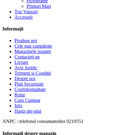
Pictograme
Printuri Mari
Top Vanzari
Accesorii
Informaţii
Produse noi
Cele mai cumpărate
Magazinele noastre
Contactați-ne
Livrare
Aviz Juridic
Termeni si Conditii
Despre noi
Plati Securizate
Confidentialitate
Retur
Cum Cumpar
Info
Harta site-ului
ANPC : telefonul consumatorilor 0219551
Informații despre magazin