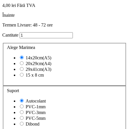
4,00 lei
Fără TVA
Înainte
Termen Livrare: 48 - 72 ore
Cantitate
Alege Marimea
14x20cm(A5)
20x29cm(A4)
29x41cm(A3)
15 x 8 cm
Suport
Autocolant
PVC-1mm
PVC-3mm
PVC-5mm
Dibond