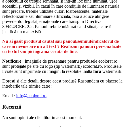
a obiectului ce trebuie semnalat, şi într-un loc bine iluminat, uşor
accesibil şi vizibil. În cazul în care condiţiile de iluminare naturală
sunt precare, trebuie utilizate culori fosforescente, materiale
reflectorizante sau iluminare artificială, fără a aduce atingere
prevederilor legislaţiei naţionale care transpun Directiva
89/654/CEE. 2.2. Panoul trebuie înlăturat când situaţia care îl
justifică nu mai există
Nu ai gasit produsul cautat sau panoul/semnul/indicatorul de
care ai nevoie are un alt text ? Realizam panouri personalizate
cu textul sau pictograma ceruta de tine.
Notificare
: Imaginile de prezentare pentru produsele ecolorat.ro
sunt protejate pe site cu logo (tip watermark) ecolorat.ro. Produsele
livrate sunt imprimate cu imagini la rezolutie inalta
fara
watermark.
Doresti si alte detalii despre acest produs? Raspundem cu placere la
intrebarile tale trimise catre :
Email :
info@ecolorat.ro
Recenzii
Nu sunt opinii ale clientilor in acest moment.