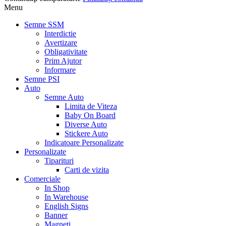
Menu
Semne SSM
Interdictie
Avertizare
Obligativitate
Prim Ajutor
Informare
Semne PSI
Auto
Semne Auto
Limita de Viteza
Baby On Board
Diverse Auto
Stickere Auto
Indicatoare Personalizate
Personalizate
Tiparituri
Carti de vizita
Comerciale
In Shop
In Warehouse
English Signs
Banner
Magneti