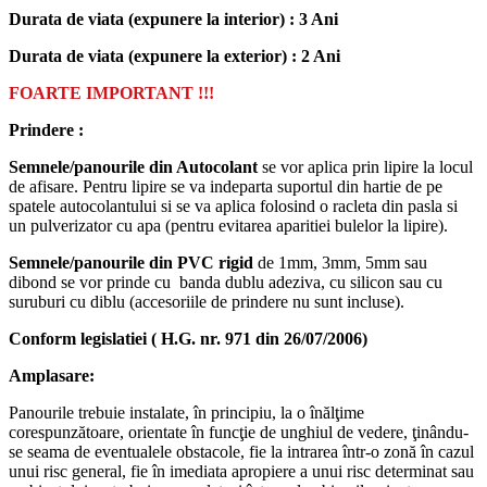
Durata de viata (expunere la interior) : 3 Ani
Durata de viata (
expunere la
exterior
) : 2 Ani
FOARTE IMPORTANT !!!
Prindere :
Semnele/panourile din Autocolant
se vor aplica prin lipire la locul
de afisare. Pentru lipire se va indeparta suportul din hartie de pe
spatele autocolantului si se va aplica folosind o racleta din pasla si
un pulverizator cu apa (pentru evitarea aparitiei bulelor la lipire).
Semnele/panourile din PVC rigid
de 1mm, 3mm, 5mm sau
dibond se vor prinde cu banda dublu adeziva, cu silicon sau cu
suruburi cu diblu (accesoriile de prindere nu sunt incluse).
Conform legislatiei ( H.G. nr. 971 din 26/07/2006)
Amplasare:
Panourile trebuie instalate, în principiu, la o înălţime
corespunzătoare, orientate în funcţie de unghiul de vedere, ţinându-
se seama de eventualele obstacole, fie la intrarea într-o zonă în cazul
unui risc general, fie în imediata apropiere a unui risc determinat sau