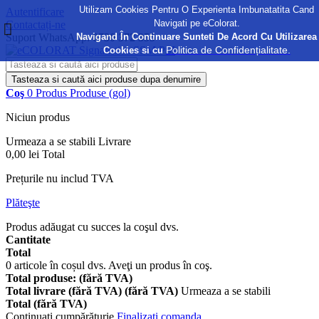
Utilizam Cookies Pentru O Experienta Imbunatatita Cand
Autentificare
Navigati pe eColorat.
Contactați-ne
Navigand În Continuare Sunteti De Acord Cu Utilizarea
Suport WhatsApp:
0730 372 355
Politica de Confidențialitate.
Cookies si cu
Tasteaza si caută aici produse dupa denumire
Coş
0
Produs
Produse
(gol)
Niciun produs
Urmeaza a se stabili
Livrare
0,00 lei
Total
Prețurile nu includ TVA
Plăteşte
Produs adăugat cu succes la coşul dvs.
Cantitate
Total
0
articole în coșul dvs.
Aveţi un produs în coş.
Total produse: (fără TVA)
Total livrare (fără TVA) (fără TVA)
Urmeaza a se stabili
Total (fără TVA)
Continuaţi cumpărăturie
Finalizați comanda