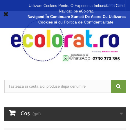
Autentificare
Utilizam Cookies Pentru O Experienta Imbunatatita Cand
Navigati pe eColorat.
Navigand În Continuare Sunteti De Acord Cu Utilizarea
Politica de Confidențialitate.
Cookies si cu
Coş
(gol)