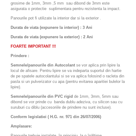
grosime de 1mm, 3mm ,5 mm sau dibond de 3mm este
asigurata o protectie suplimentara pentru rezistenta la impact.
Panourile pot fi utilizate la interior dar si la exterior .
Durata de viata (expunere la interior) : 3 Ani
Durata de viata (
expunere la
exterior
) : 2 Ani
FOARTE IMPORTANT !!!
Prindere :
Semnele/panourile din Autocolant
se vor aplica prin lipire la
locul de afisare. Pentru lipire se va indeparta suportul din hartie
de pe spatele autocolantului si se va aplica folosind o racleta din
pasla si un pulverizator cu apa (pentru evitarea aparitiei bulelor la
lipire).
Semnele/panourile din PVC rigid
de 1mm, 3mm, 5mm sau
dibond se vor prinde cu banda dublu adeziva, cu silicon sau cu
suruburi cu diblu (accesoriile de prindere nu sunt incluse).
Conform legislatiei ( H.G. nr. 971 din 26/07/2006)
Amplasare:
Panourile trebuie instalate, în principiu, la o înălţime