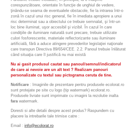
corespunzătoare, orientate în funcţie de unghiul de vedere,
ţinându-se seama de eventualele obstacole, fie la intrarea într-o
zonă în cazul unui risc general, fie în imediata apropiere a unui
risc determinat sau a obiectului ce trebuie semnalat, şi într-un
loc bine iluminat, uşor accesibil şi vizibil. În cazul în care
condiţiile de iluminare naturală sunt precare, trebuie utilizate
culori fosforescente, materiale reflectorizante sau iluminare
artificială, fără a aduce atingere prevederilor legislaţiei naţionale
care transpun Directiva 89/654/CEE. 2.2. Panoul trebuie înlăturat
când situaţia care îl justifică nu mai există
Nu ai gasit produsul cautat sau panoul/semnul/indicatorul
de care ai nevoie are un alt text ? Realizam panouri
personalizate cu textul sau pictograma ceruta de tine.
Notificare
: Imaginile de prezentare pentru produsele ecolorat.ro
sunt protejate pe site cu logo (tip watermark) ecolorat.ro.
Produsele livrate sunt imprimate cu imagini la rezolutie inalta
fara
watermark.
Doresti si alte detalii despre acest produs? Raspundem cu
placere la intrebarile tale trimise catre :
Email :
info@ecolorat.ro