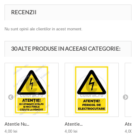
RECENZII
Nu sunt opinii ale clientilor in acest moment.
30 ALTE PRODUSE IN ACEEASI CATEGORIE:
Atentie Nu...
Atentie...
Atenti
4,00 lei
4,00 lei
4,00 le