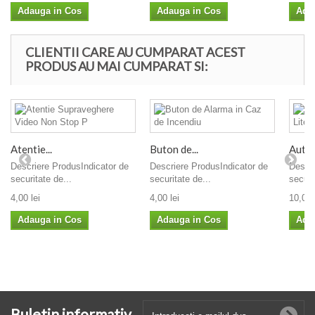
Adauga in Cos
Adauga in Cos
Ada
CLIENTII CARE AU CUMPARAT ACEST
PRODUS AU MAI CUMPARAT SI:
Atentie...
Buton de...
Autoc
Descriere ProdusIndicator de
Descriere ProdusIndicator de
Descri
securitate de...
securitate de...
securi
4,00 lei
4,00 lei
10,00 
Adauga in Cos
Adauga in Cos
Ada
Buletin informativ