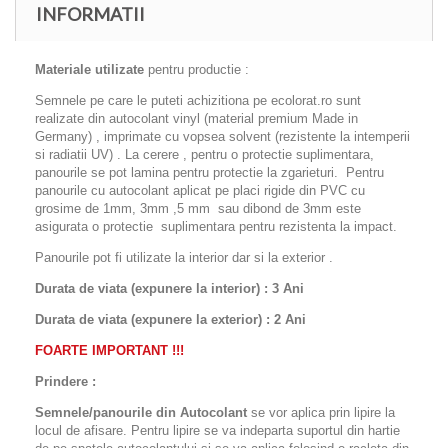
INFORMATII
Materiale utilizate
pentru productie :
Semnele pe care le puteti achizitiona pe ecolorat.ro sunt
realizate din autocolant vinyl (material premium Made in
Germany) , imprimate cu vopsea solvent (rezistente la intemperii
si radiatii UV) . La cerere , pentru o protectie suplimentara,
panourile se pot lamina pentru protectie la zgarieturi. Pentru
panourile cu autocolant aplicat pe placi rigide din PVC cu
grosime de 1mm, 3mm ,5 mm sau dibond de 3mm este
asigurata o protectie suplimentara pentru rezistenta la impact.
Panourile pot fi utilizate la interior dar si la exterior .
Durata de viata (expunere la interior) : 3 Ani
Durata de viata (
expunere la
exterior
) : 2 Ani
FOARTE IMPORTANT !!!
Prindere :
Semnele/panourile din Autocolant
se vor aplica prin lipire la
locul de afisare. Pentru lipire se va indeparta suportul din hartie