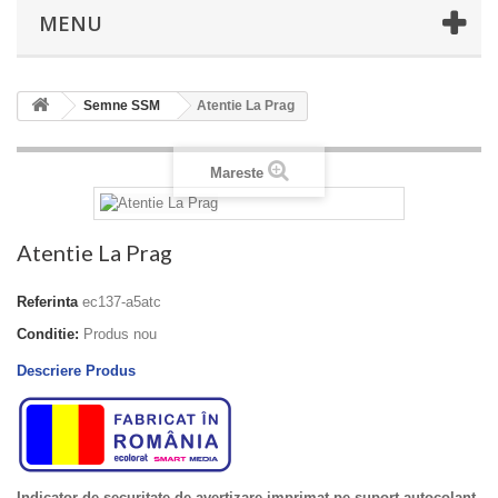
MENU
Semne SSM
Atentie La Prag
Mareste
Atentie La Prag
Referinta
ec137-a5atc
Conditie:
Produs nou
Descriere Produs
Indicator de securitate de avertizare imprimat pe suport autocolant