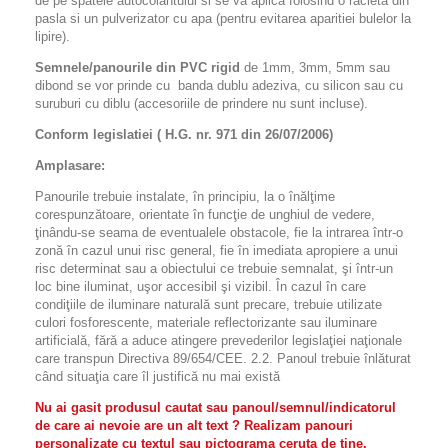
de pe spatele autocolantului si se va aplica folosind o racleta din
pasla si un pulverizator cu apa (pentru evitarea aparitiei bulelor la
lipire).
Semnele/panourile din PVC rigid
de 1mm, 3mm, 5mm sau
dibond se vor prinde cu banda dublu adeziva, cu silicon sau cu
suruburi cu diblu (accesoriile de prindere nu sunt incluse).
Conform legislatiei ( H.G. nr. 971 din 26/07/2006)
Amplasare:
Panourile trebuie instalate, în principiu, la o înălţime
corespunzătoare, orientate în funcţie de unghiul de vedere,
ţinându-se seama de eventualele obstacole, fie la intrarea într-o
zonă în cazul unui risc general, fie în imediata apropiere a unui
risc determinat sau a obiectului ce trebuie semnalat, şi într-un
loc bine iluminat, uşor accesibil şi vizibil. În cazul în care
condiţiile de iluminare naturală sunt precare, trebuie utilizate
culori fosforescente, materiale reflectorizante sau iluminare
artificială, fără a aduce atingere prevederilor legislaţiei naţionale
care transpun Directiva 89/654/CEE. 2.2. Panoul trebuie înlăturat
când situaţia care îl justifică nu mai există
Nu ai gasit produsul cautat sau panoul/semnul/indicatorul
de care ai nevoie are un alt text ? Realizam panouri
personalizate cu textul sau pictograma ceruta de tine.