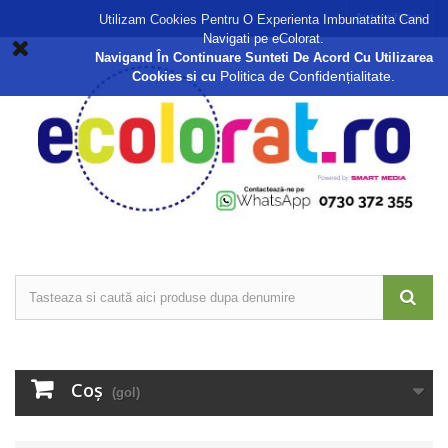
Autentificare
Utilizam Cookies Pentru O Experienta Imbunatatita Cand
Navigati pe eColorat.
Navigand În Continuare Sunteti De Acord Cu Utilizarea
Politica de Confidențialitate.
Cookies si cu
Coş
(gol)