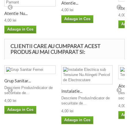
Atentie...
Atenti
4,00 lei
Atentie Nu...
4,00 le
Adauga in Cos
4,00 lei
Ada
Adauga in Cos
CLIENTII CARE AU CUMPARAT ACEST
PRODUS AU MAI CUMPARAT SI:
Grup Sanitar...
Atenti
Descriere ProdusIndicator de
Instalatie...
securitate de...
Descri
Descriere ProdusIndicator de
securi
4,00 lei
securitate de...
4,00 le
Adauga in Cos
4,00 lei
Ada
Adauga in Cos