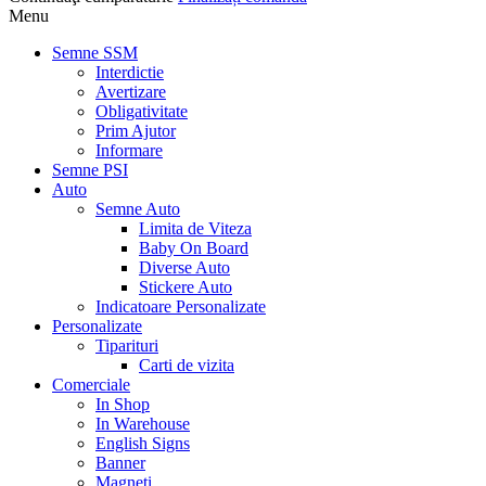
Menu
Semne SSM
Interdictie
Avertizare
Obligativitate
Prim Ajutor
Informare
Semne PSI
Auto
Semne Auto
Limita de Viteza
Baby On Board
Diverse Auto
Stickere Auto
Indicatoare Personalizate
Personalizate
Tiparituri
Carti de vizita
Comerciale
In Shop
In Warehouse
English Signs
Banner
Magneti