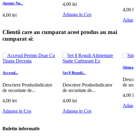
Atentie Nu...
4,00 lei
4,00 le
Adauga in Cos
4,00 lei
Adauga
Adauga in Cos
Clientii care au cumparat acest produs au mai
cumparat si:
Stingato
Accesul...
Set 8 Reguli...
Descri
Descriere ProdusIndicator
Descriere ProdusIndicator
de secu
de securitate de...
de securitate de...
4,00 le
4,00 lei
4,00 lei
Adauga
Adauga in Cos
Adauga in Cos
Buletin informativ