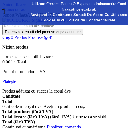
Utilizam Cookies Pentru O Experienta Imbunatatita Cand
Autentificare
Navigati pe eColorat.
Contactați-ne
Navigand În Continuare Sunteti De Acord Cu Utilizarea
Suport WhatsApp:
0730 372 355
Politica de Confidențialitate.
Cookies si cu
Tasteaza si caută aici produse dupa denumire
Coş
0
Produs
Produse
(gol)
Niciun produs
Urmeaza a se stabili
Livrare
0,00 lei
Total
Prețurile nu includ TVA
Plăteşte
Produs adăugat cu succes la coşul dvs.
Cantitate
Total
0
articole în coșul dvs.
Aveţi un produs în coş.
Total produse: (fără TVA)
Total livrare (fără TVA) (fără TVA)
Urmeaza a se stabili
Total (fără TVA)
Continuaţi cumpărăturie
Finalizați comanda