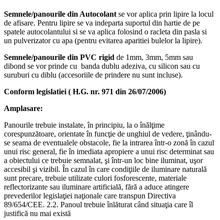
Semnele/panourile din Autocolant
se vor aplica prin lipire la locul
de afisare. Pentru lipire se va indeparta suportul din hartie de pe
spatele autocolantului si se va aplica folosind o racleta din pasla si
un pulverizator cu apa (pentru evitarea aparitiei bulelor la lipire).
Semnele/panourile din PVC rigid
de 1mm, 3mm, 5mm sau
dibond se vor prinde cu banda dublu adeziva, cu silicon sau cu
suruburi cu diblu (accesoriile de prindere nu sunt incluse).
Conform legislatiei ( H.G. nr. 971 din 26/07/2006)
Amplasare:
Panourile trebuie instalate, în principiu, la o înălţime
corespunzătoare, orientate în funcţie de unghiul de vedere, ţinându-
se seama de eventualele obstacole, fie la intrarea într-o zonă în cazul
unui risc general, fie în imediata apropiere a unui risc determinat sau
a obiectului ce trebuie semnalat, şi într-un loc bine iluminat, uşor
accesibil şi vizibil. În cazul în care condiţiile de iluminare naturală
sunt precare, trebuie utilizate culori fosforescente, materiale
reflectorizante sau iluminare artificială, fără a aduce atingere
prevederilor legislaţiei naţionale care transpun Directiva
89/654/CEE. 2.2. Panoul trebuie înlăturat când situaţia care îl
justifică nu mai există