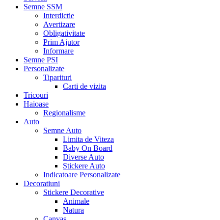
Semne SSM
Interdictie
Avertizare
Obligativitate
Prim Ajutor
Informare
Semne PSI
Personalizate
Tiparituri
Carti de vizita
Tricouri
Haioase
Regionalisme
Auto
Semne Auto
Limita de Viteza
Baby On Board
Diverse Auto
Stickere Auto
Indicatoare Personalizate
Decoratiuni
Stickere Decorative
Animale
Natura
Canvas