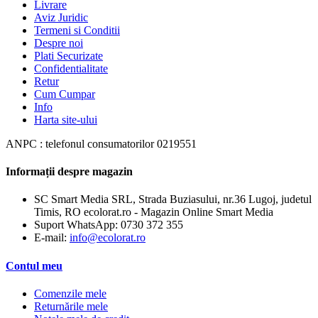
Livrare
Aviz Juridic
Termeni si Conditii
Despre noi
Plati Securizate
Confidentialitate
Retur
Cum Cumpar
Info
Harta site-ului
ANPC : telefonul consumatorilor 0219551
Informații despre magazin
SC Smart Media SRL, Strada Buziasului, nr.36 Lugoj, judetul
Timis, RO ecolorat.ro - Magazin Online Smart Media
Suport WhatsApp:
0730 372 355
E-mail:
info@ecolorat.ro
Contul meu
Comenzile mele
Returnările mele