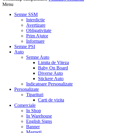
Menu
Semne SSM
Interdictie
Avertizare
Obligativitate
Prim Ajutor
Informare
Semne PSI
Auto
Semne Auto
Limita de Viteza
Baby On Board
Diverse Auto
Stickere Auto
Indicatoare Personalizate
Personalizate
Tiparituri
Carti de vizita
Comerciale
In Shop
In Warehouse
English Signs
Banner
Magneti