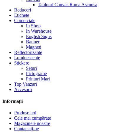
Tablouri Canvas Rama Ascunsa
Reduceri
Etichete
Comerciale
In Shop
In Warehouse
English Signs
Banner
Magneti
Reflectorizante
Luminescente
Stickere
Seturi
Pictograme
Printuri Mari
Top Vanzari
Accesorii
Informaţii
Produse noi
Cele mai cumpărate
Magazinele noastre
Contactați-ne