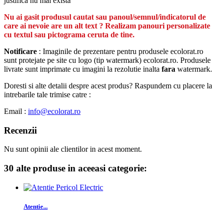
justifică nu mai există
Nu ai gasit produsul cautat sau panoul/semnul/indicatorul de
care ai nevoie are un alt text ? Realizam panouri personalizate
cu textul sau pictograma ceruta de tine.
Notificare
: Imaginile de prezentare pentru produsele ecolorat.ro
sunt protejate pe site cu logo (tip watermark) ecolorat.ro. Produsele
livrate sunt imprimate cu imagini la rezolutie inalta
fara
watermark.
Doresti si alte detalii despre acest produs? Raspundem cu placere la
intrebarile tale trimise catre :
Email :
info@ecolorat.ro
Recenzii
Nu sunt opinii ale clientilor in acest moment.
30 alte produse in aceeasi categorie:
Atentie...