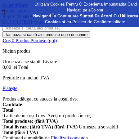
Utilizam Cookies Pentru O Experienta Imbunatatita Cand
Autentificare
Navigati pe eColorat.
Contactați-ne
Navigand În Continuare Sunteti De Acord Cu Utilizarea
Suport WhatsApp:
0730 372 355
Politica de Confidențialitate.
Cookies si cu
Tasteaza si caută aici produse dupa denumire
Coş
0
Produs
Produse
(gol)
Niciun produs
Urmeaza a se stabili
Livrare
0,00 lei
Total
Prețurile nu includ TVA
Plăteşte
Produs adăugat cu succes la coşul dvs.
Cantitate
Total
0
articole în coșul dvs.
Aveţi un produs în coş.
Total produse: (fără TVA)
Total livrare (fără TVA) (fără TVA)
Urmeaza a se stabili
Total (fără TVA)
Continuaţi cumpărăturie
Finalizați comanda