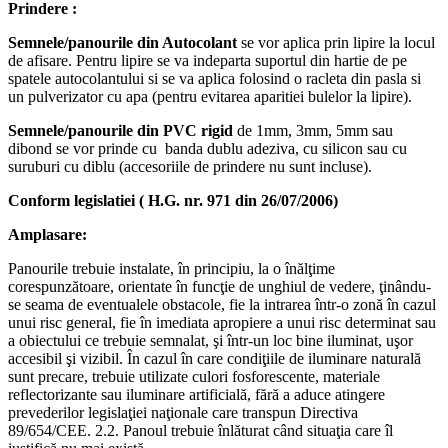
Prindere :
Semnele/panourile din Autocolant
se vor aplica prin lipire la locul
de afisare. Pentru lipire se va indeparta suportul din hartie de pe
spatele autocolantului si se va aplica folosind o racleta din pasla si
un pulverizator cu apa (pentru evitarea aparitiei bulelor la lipire).
Semnele/panourile din PVC rigid
de 1mm, 3mm, 5mm sau
dibond se vor prinde cu banda dublu adeziva, cu silicon sau cu
suruburi cu diblu (accesoriile de prindere nu sunt incluse).
Conform legislatiei ( H.G. nr. 971 din 26/07/2006)
Amplasare:
Panourile trebuie instalate, în principiu, la o înălţime
corespunzătoare, orientate în funcţie de unghiul de vedere, ţinându-
se seama de eventualele obstacole, fie la intrarea într-o zonă în cazul
unui risc general, fie în imediata apropiere a unui risc determinat sau
a obiectului ce trebuie semnalat, şi într-un loc bine iluminat, uşor
accesibil şi vizibil. În cazul în care condiţiile de iluminare naturală
sunt precare, trebuie utilizate culori fosforescente, materiale
reflectorizante sau iluminare artificială, fără a aduce atingere
prevederilor legislaţiei naţionale care transpun Directiva
89/654/CEE. 2.2. Panoul trebuie înlăturat când situaţia care îl