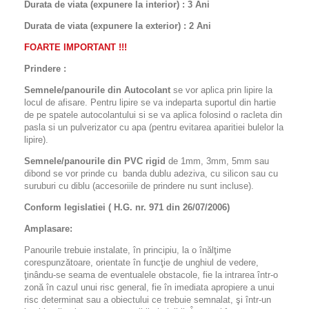
Durata de viata (expunere la interior) : 3 Ani
Durata de viata (
expunere la
exterior
) : 2 Ani
FOARTE IMPORTANT !!!
Prindere :
Semnele/panourile din Autocolant
se vor aplica prin lipire la
locul de afisare. Pentru lipire se va indeparta suportul din hartie
de pe spatele autocolantului si se va aplica folosind o racleta din
pasla si un pulverizator cu apa (pentru evitarea aparitiei bulelor la
lipire).
Semnele/panourile din PVC rigid
de 1mm, 3mm, 5mm sau
dibond se vor prinde cu banda dublu adeziva, cu silicon sau cu
suruburi cu diblu (accesoriile de prindere nu sunt incluse).
Conform legislatiei ( H.G. nr. 971 din 26/07/2006)
Amplasare:
Panourile trebuie instalate, în principiu, la o înălţime
corespunzătoare, orientate în funcţie de unghiul de vedere,
ţinându-se seama de eventualele obstacole, fie la intrarea într-o
zonă în cazul unui risc general, fie în imediata apropiere a unui
risc determinat sau a obiectului ce trebuie semnalat, şi într-un