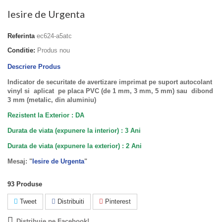
Iesire de Urgenta
Referinta
ec624-a5atc
Conditie:
Produs nou
Descriere Produs
Indicator de securitate de avertizare imprimat pe suport autocolant
vinyl si aplicat pe placa PVC (de 1 mm, 3 mm, 5 mm) sau dibond
3 mm (metalic, din aluminiu)
Rezistent la Exterior : DA
Durata de viata (expunere la interior) : 3 Ani
Durata de viata (
expunere la
exterior
) : 2 Ani
Mesaj: "
Iesire de Urgenta
"
93
Produse
Tweet
Distribuiti
Pinterest
Distribuie pe Facebook!