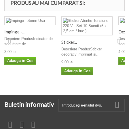
PRODUS AU MAI CUMPARAT SI:
Impinge -...
Deseu
Descriere ProdusIndicator de
Descri
Sticker...
securitate de...
securi
Descriere ProdusSticker
3,00 lei
4,00 le
decorativ imprimat si...
Adauga in Cos
Ada
9,00 lei
Adauga in Cos
Buletin informativ