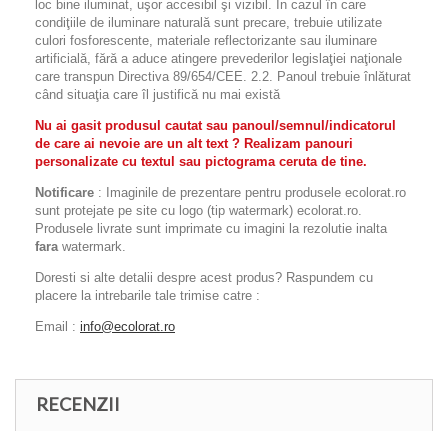
loc bine iluminat, uşor accesibil şi vizibil. În cazul în care
condiţiile de iluminare naturală sunt precare, trebuie utilizate
culori fosforescente, materiale reflectorizante sau iluminare
artificială, fără a aduce atingere prevederilor legislaţiei naţionale
care transpun Directiva 89/654/CEE. 2.2. Panoul trebuie înlăturat
când situaţia care îl justifică nu mai există
Nu ai gasit produsul cautat sau panoul/semnul/indicatorul
de care ai nevoie are un alt text ? Realizam panouri
personalizate cu textul sau pictograma ceruta de tine.
Notificare
: Imaginile de prezentare pentru produsele ecolorat.ro
sunt protejate pe site cu logo (tip watermark) ecolorat.ro.
Produsele livrate sunt imprimate cu imagini la rezolutie inalta
fara
watermark.
Doresti si alte detalii despre acest produs? Raspundem cu
placere la intrebarile tale trimise catre :
Email :
info@ecolorat.ro
RECENZII