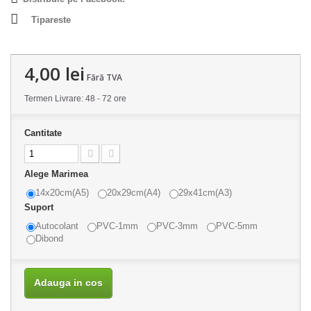
Tipareste
4,00 lei
Fără TVA
Termen Livrare: 48 - 72 ore
Cantitate
Alege Marimea
14x20cm(A5)
20x29cm(A4)
29x41cm(A3)
Suport
Autocolant
PVC-1mm
PVC-3mm
PVC-5mm
Dibond
Adauga in cos