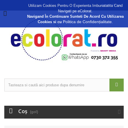
Autentificare
Utilizam Cookies Pentru O Experienta Imbunatatita Cand
Navigati pe eColorat.
Navigand În Continuare Sunteti De Acord Cu Utilizarea
Politica de Confidențialitate.
Cookies si cu
Coş
(gol)