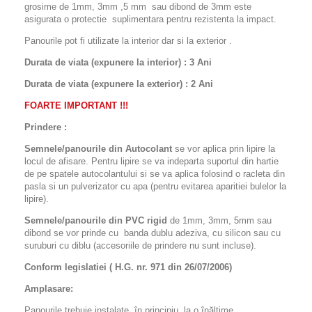
grosime de 1mm, 3mm ,5 mm sau dibond de 3mm este
asigurata o protectie suplimentara pentru rezistenta la impact.
Panourile pot fi utilizate la interior dar si la exterior .
Durata de viata (expunere la interior) : 3 Ani
Durata de viata (
expunere la
exterior
) : 2 Ani
FOARTE IMPORTANT !!!
Prindere :
Semnele/panourile din Autocolant
se vor aplica prin lipire la
locul de afisare. Pentru lipire se va indeparta suportul din hartie
de pe spatele autocolantului si se va aplica folosind o racleta din
pasla si un pulverizator cu apa (pentru evitarea aparitiei bulelor la
lipire).
Semnele/panourile din PVC rigid
de 1mm, 3mm, 5mm sau
dibond se vor prinde cu banda dublu adeziva, cu silicon sau cu
suruburi cu diblu (accesoriile de prindere nu sunt incluse).
Conform legislatiei ( H.G. nr. 971 din 26/07/2006)
Amplasare:
Panourile trebuie instalate, în principiu, la o înălţime