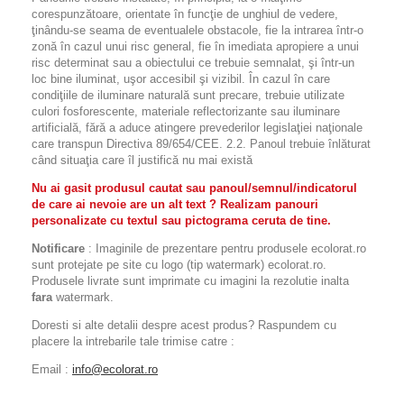
corespunzătoare, orientate în funcţie de unghiul de vedere,
ţinându-se seama de eventualele obstacole, fie la intrarea într-o
zonă în cazul unui risc general, fie în imediata apropiere a unui
risc determinat sau a obiectului ce trebuie semnalat, şi într-un
loc bine iluminat, uşor accesibil şi vizibil. În cazul în care
condiţiile de iluminare naturală sunt precare, trebuie utilizate
culori fosforescente, materiale reflectorizante sau iluminare
artificială, fără a aduce atingere prevederilor legislaţiei naţionale
care transpun Directiva 89/654/CEE. 2.2. Panoul trebuie înlăturat
când situaţia care îl justifică nu mai există
Nu ai gasit produsul cautat sau panoul/semnul/indicatorul
de care ai nevoie are un alt text ? Realizam panouri
personalizate cu textul sau pictograma ceruta de tine.
Notificare
: Imaginile de prezentare pentru produsele ecolorat.ro
sunt protejate pe site cu logo (tip watermark) ecolorat.ro.
Produsele livrate sunt imprimate cu imagini la rezolutie inalta
fara
watermark.
Doresti si alte detalii despre acest produs? Raspundem cu
placere la intrebarile tale trimise catre :
Email :
info@ecolorat.ro