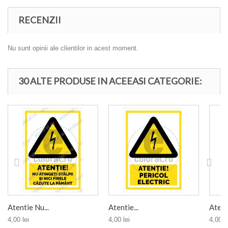
RECENZII
Nu sunt opinii ale clientilor in acest moment.
30 ALTE PRODUSE IN ACEEASI CATEGORIE:
Atentie Nu...
Atentie...
Atenti
4,00 lei
4,00 lei
4,00 le