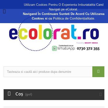
Autentificare
Utilizam Cookies Pentru O Experienta Imbunatatita Cand
Navigati pe eColorat.
Navigand În Continuare Sunteti De Acord Cu Utilizarea
Politica de Confidențialitate.
Cookies si cu
Coş
(gol)