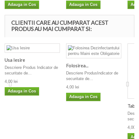
Adauga in Cos
Adauga in Cos
Ada
CLIENTII CARE AU CUMPARAT ACEST
PRODUS AU MAI CUMPARAT SI:
Usa Iesire
Folosirea...
Descriere Produs Indicator de
securitate de...
Descriere ProdusIndicator de
securitate de...
4,00 lei
4,00 lei
Adauga in Cos
Adauga in Cos
Tablo
Descri
securi
4,00 le
Ada