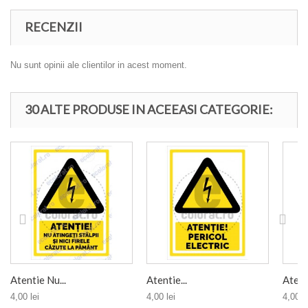
RECENZII
Nu sunt opinii ale clientilor in acest moment.
30 ALTE PRODUSE IN ACEEASI CATEGORIE:
Atentie Nu...
Atentie...
Atenti
4,00 lei
4,00 lei
4,00 le