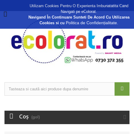
Autentificare
Utilizam Cookies Pentru O Experienta Imbunatatita Cand
Navigati pe eColorat.
Navigand În Continuare Sunteti De Acord Cu Utilizarea
Politica de Confidențialitate.
Cookies si cu
Coş
(gol)