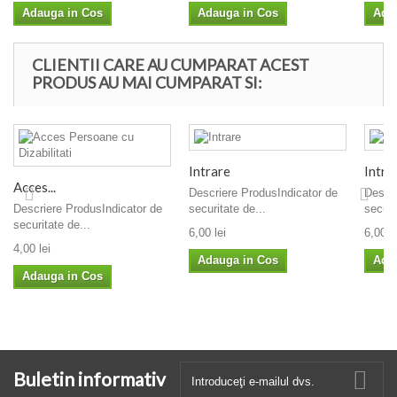
Adauga in Cos
Adauga in Cos
Ada
CLIENTII CARE AU CUMPARAT ACEST
PRODUS AU MAI CUMPARAT SI:
Intrare
Intra
Acces...
Descriere ProdusIndicator de
Descri
Descriere ProdusIndicator de
securitate de...
securi
securitate de...
6,00 lei
6,00 le
4,00 lei
Adauga in Cos
Ada
Adauga in Cos
Buletin informativ