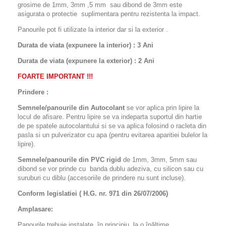
grosime de 1mm, 3mm ,5 mm sau dibond de 3mm este
asigurata o protectie suplimentara pentru rezistenta la impact.
Panourile pot fi utilizate la interior dar si la exterior .
Durata de viata (expunere la interior) : 3 Ani
Durata de viata (
expunere la
exterior
) : 2 Ani
FOARTE IMPORTANT !!!
Prindere :
Semnele/panourile din Autocolant
se vor aplica prin lipire la
locul de afisare. Pentru lipire se va indeparta suportul din hartie
de pe spatele autocolantului si se va aplica folosind o racleta din
pasla si un pulverizator cu apa (pentru evitarea aparitiei bulelor la
lipire).
Semnele/panourile din PVC rigid
de 1mm, 3mm, 5mm sau
dibond se vor prinde cu banda dublu adeziva, cu silicon sau cu
suruburi cu diblu (accesoriile de prindere nu sunt incluse).
Conform legislatiei ( H.G. nr. 971 din 26/07/2006)
Amplasare:
Panourile trebuie instalate, în principiu, la o înălţime