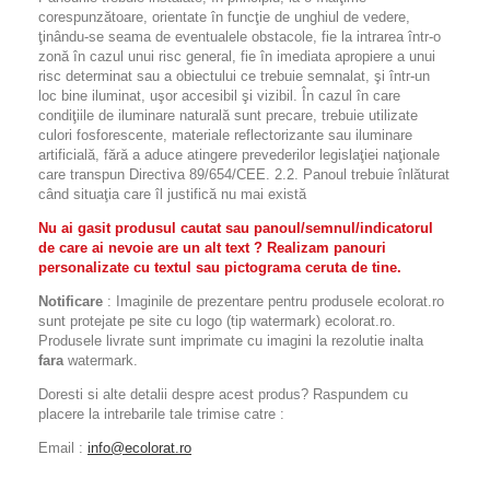
corespunzătoare, orientate în funcţie de unghiul de vedere,
ţinându-se seama de eventualele obstacole, fie la intrarea într-o
zonă în cazul unui risc general, fie în imediata apropiere a unui
risc determinat sau a obiectului ce trebuie semnalat, şi într-un
loc bine iluminat, uşor accesibil şi vizibil. În cazul în care
condiţiile de iluminare naturală sunt precare, trebuie utilizate
culori fosforescente, materiale reflectorizante sau iluminare
artificială, fără a aduce atingere prevederilor legislaţiei naţionale
care transpun Directiva 89/654/CEE. 2.2. Panoul trebuie înlăturat
când situaţia care îl justifică nu mai există
Nu ai gasit produsul cautat sau panoul/semnul/indicatorul
de care ai nevoie are un alt text ? Realizam panouri
personalizate cu textul sau pictograma ceruta de tine.
Notificare
: Imaginile de prezentare pentru produsele ecolorat.ro
sunt protejate pe site cu logo (tip watermark) ecolorat.ro.
Produsele livrate sunt imprimate cu imagini la rezolutie inalta
fara
watermark.
Doresti si alte detalii despre acest produs? Raspundem cu
placere la intrebarile tale trimise catre :
Email :
info@ecolorat.ro