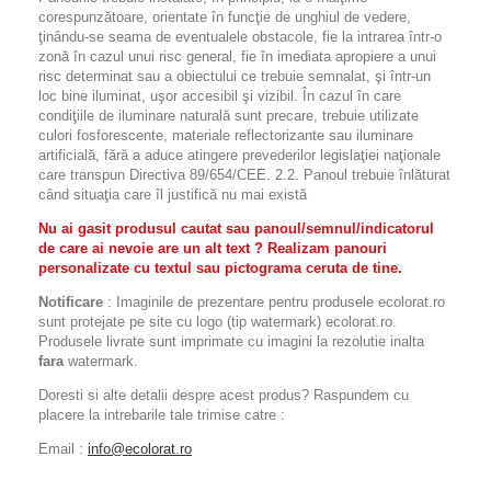
corespunzătoare, orientate în funcţie de unghiul de vedere,
ţinându-se seama de eventualele obstacole, fie la intrarea într-o
zonă în cazul unui risc general, fie în imediata apropiere a unui
risc determinat sau a obiectului ce trebuie semnalat, şi într-un
loc bine iluminat, uşor accesibil şi vizibil. În cazul în care
condiţiile de iluminare naturală sunt precare, trebuie utilizate
culori fosforescente, materiale reflectorizante sau iluminare
artificială, fără a aduce atingere prevederilor legislaţiei naţionale
care transpun Directiva 89/654/CEE. 2.2. Panoul trebuie înlăturat
când situaţia care îl justifică nu mai există
Nu ai gasit produsul cautat sau panoul/semnul/indicatorul
de care ai nevoie are un alt text ? Realizam panouri
personalizate cu textul sau pictograma ceruta de tine.
Notificare
: Imaginile de prezentare pentru produsele ecolorat.ro
sunt protejate pe site cu logo (tip watermark) ecolorat.ro.
Produsele livrate sunt imprimate cu imagini la rezolutie inalta
fara
watermark.
Doresti si alte detalii despre acest produs? Raspundem cu
placere la intrebarile tale trimise catre :
Email :
info@ecolorat.ro