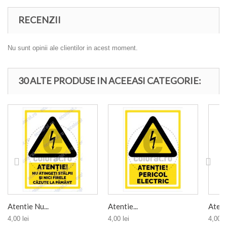
RECENZII
Nu sunt opinii ale clientilor in acest moment.
30 ALTE PRODUSE IN ACEEASI CATEGORIE:
Atentie Nu...
Atentie...
Atenti
4,00 lei
4,00 lei
4,00 le