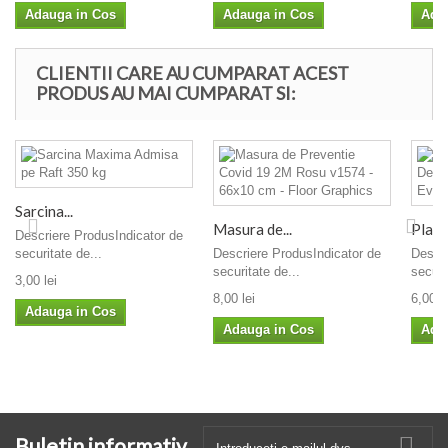
Adauga in Cos
Adauga in Cos
Ada
CLIENTII CARE AU CUMPARAT ACEST
PRODUS AU MAI CUMPARAT SI:
Sarcina...
Masura de...
Plan 
Descriere ProdusIndicator de
securitate de...
Descriere ProdusIndicator de
Descri
securitate de...
securi
3,00 lei
8,00 lei
6,00 le
Adauga in Cos
Adauga in Cos
Ada
Buletin informativ