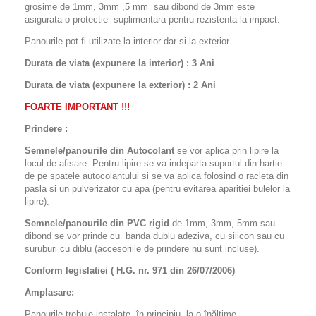
grosime de 1mm, 3mm ,5 mm sau dibond de 3mm este
asigurata o protectie suplimentara pentru rezistenta la impact.
Panourile pot fi utilizate la interior dar si la exterior .
Durata de viata (expunere la interior) : 3 Ani
Durata de viata (
expunere la
exterior
) : 2 Ani
FOARTE IMPORTANT !!!
Prindere :
Semnele/panourile din Autocolant
se vor aplica prin lipire la
locul de afisare. Pentru lipire se va indeparta suportul din hartie
de pe spatele autocolantului si se va aplica folosind o racleta din
pasla si un pulverizator cu apa (pentru evitarea aparitiei bulelor la
lipire).
Semnele/panourile din PVC rigid
de 1mm, 3mm, 5mm sau
dibond se vor prinde cu banda dublu adeziva, cu silicon sau cu
suruburi cu diblu (accesoriile de prindere nu sunt incluse).
Conform legislatiei ( H.G. nr. 971 din 26/07/2006)
Amplasare:
Panourile trebuie instalate, în principiu, la o înălţime