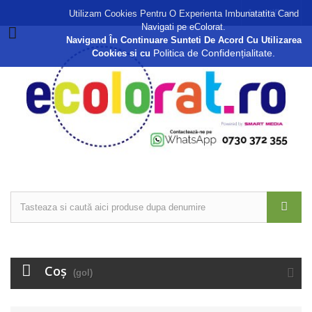
Autentificare
Utilizam Cookies Pentru O Experienta Imbunatatita Cand
Navigati pe eColorat.
Navigand În Continuare Sunteti De Acord Cu Utilizarea
Politica de Confidențialitate.
Cookies si cu
Coş
(gol)