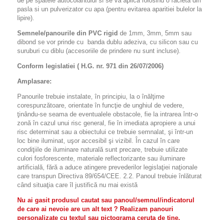
de pe spatele autocolantului si se va aplica folosind o racleta din
pasla si un pulverizator cu apa (pentru evitarea aparitiei bulelor la
lipire).
Semnele/panourile din PVC rigid
de 1mm, 3mm, 5mm sau
dibond se vor prinde cu banda dublu adeziva, cu silicon sau cu
suruburi cu diblu (accesoriile de prindere nu sunt incluse).
Conform legislatiei ( H.G. nr. 971 din 26/07/2006)
Amplasare:
Panourile trebuie instalate, în principiu, la o înălţime
corespunzătoare, orientate în funcţie de unghiul de vedere,
ţinându-se seama de eventualele obstacole, fie la intrarea într-o
zonă în cazul unui risc general, fie în imediata apropiere a unui
risc determinat sau a obiectului ce trebuie semnalat, şi într-un
loc bine iluminat, uşor accesibil şi vizibil. În cazul în care
condiţiile de iluminare naturală sunt precare, trebuie utilizate
culori fosforescente, materiale reflectorizante sau iluminare
artificială, fără a aduce atingere prevederilor legislaţiei naţionale
care transpun Directiva 89/654/CEE. 2.2. Panoul trebuie înlăturat
când situaţia care îl justifică nu mai există
Nu ai gasit produsul cautat sau panoul/semnul/indicatorul
de care ai nevoie are un alt text ? Realizam panouri
personalizate cu textul sau pictograma ceruta de tine.