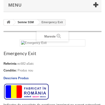
MENU
Semne SSM
Emergency Exit
Mareste
Emergency Exit
Referinta
ec682-a5atc
Conditie:
Produs nou
Descriere Produs
Indicator de securitate de avertizare imprimat pe suport autocolant