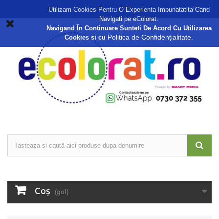
Autentificare
Utilizam Cookies Pentru O Experienta Imbunatatita Cand
Navigati pe eColorat.
Navigand În Continuare Sunteti De Acord Cu Utilizarea
Politica de Confidențialitate.
Cookies si cu
Coş
(gol)