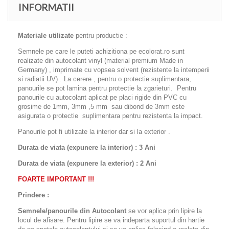
INFORMATII
Materiale utilizate
pentru productie :
Semnele pe care le puteti achizitiona pe ecolorat.ro sunt
realizate din autocolant vinyl (material premium Made in
Germany) , imprimate cu vopsea solvent (rezistente la intemperii
si radiatii UV) . La cerere , pentru o protectie suplimentara,
panourile se pot lamina pentru protectie la zgarieturi. Pentru
panourile cu autocolant aplicat pe placi rigide din PVC cu
grosime de 1mm, 3mm ,5 mm sau dibond de 3mm este
asigurata o protectie suplimentara pentru rezistenta la impact.
Panourile pot fi utilizate la interior dar si la exterior .
Durata de viata (expunere la interior) : 3 Ani
Durata de viata (
expunere la
exterior
) : 2 Ani
FOARTE IMPORTANT !!!
Prindere :
Semnele/panourile din Autocolant
se vor aplica prin lipire la
locul de afisare. Pentru lipire se va indeparta suportul din hartie