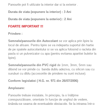
Panourile pot fi utilizate la interior dar si la exterior .
Durata de viata (expunere la interior) : 3 Ani
Durata de viata (
expunere la
exterior
) : 2 Ani
FOARTE IMPORTANT !!!
Prindere :
Semnele/panourile din Autocolant
se vor aplica prin lipire la
locul de afisare. Pentru lipire se va indeparta suportul din hartie
de pe spatele autocolantului si se va aplica folosind o racleta din
pasla si un pulverizator cu apa (pentru evitarea aparitiei bulelor la
lipire).
Semnele/panourile din PVC rigid
de 1mm, 3mm, 5mm sau
dibond se vor prinde cu banda dublu adeziva, cu silicon sau cu
suruburi cu diblu (accesoriile de prindere nu sunt incluse).
Conform legislatiei ( H.G. nr. 971 din 26/07/2006)
Amplasare:
Panourile trebuie instalate, în principiu, la o înălţime
corespunzătoare, orientate în funcţie de unghiul de vedere,
ţinându-se seama de eventualele obstacole, fie la intrarea într-o