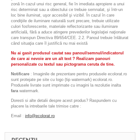
zonă în cazul unui risc general, fie în imediata apropiere a unui
risc determinat sau a obiectului ce trebuie semnalat, şi într-un
loc bine iluminat, uşor accesibil şi vizibil. În cazul în care
condiţiile de iluminare naturală sunt precare, trebuie utilizate
culori fosforescente, materiale reflectorizante sau iluminare
artificială, fără a aduce atingere prevederilor legislaţiei naţionale
care transpun Directiva 89/654/CEE. 2.2. Panoul trebuie înlăturat
când situaţia care îl justifică nu mai există
Nu ai gasit produsul cautat sau panoul/semnul/indicatorul
de care ai nevoie are un alt text ? Realizam panouri
personalizate cu textul sau pictograma ceruta de tine.
Notificare
: Imaginile de prezentare pentru produsele ecolorat.ro
sunt protejate pe site cu logo (tip watermark) ecolorat.ro.
Produsele livrate sunt imprimate cu imagini la rezolutie inalta
fara
watermark.
Doresti si alte detalii despre acest produs? Raspundem cu
placere la intrebarile tale trimise catre :
Email :
info@ecolorat.ro
RECENZII