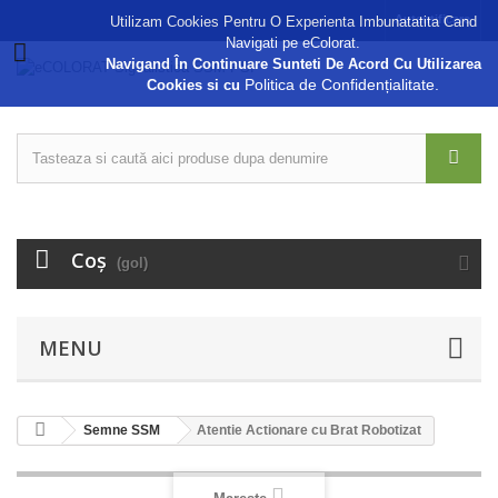
Autentificare
Utilizam Cookies Pentru O Experienta Imbunatatita Cand
Navigati pe eColorat.
Navigand În Continuare Sunteti De Acord Cu Utilizarea
Politica de Confidențialitate.
Cookies si cu
Coş
(gol)
MENU
Semne SSM
Atentie Actionare cu Brat Robotizat