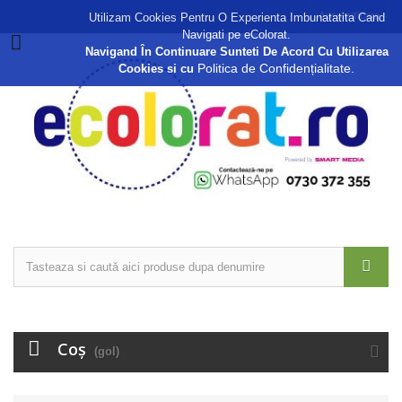
Autentificare
Utilizam Cookies Pentru O Experienta Imbunatatita Cand
Navigati pe eColorat.
Navigand În Continuare Sunteti De Acord Cu Utilizarea
Politica de Confidențialitate.
Cookies si cu
Coş
(gol)