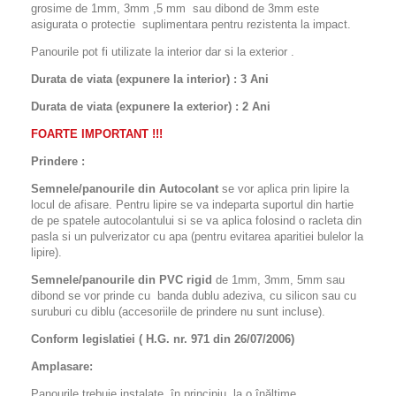
grosime de 1mm, 3mm ,5 mm sau dibond de 3mm este
asigurata o protectie suplimentara pentru rezistenta la impact.
Panourile pot fi utilizate la interior dar si la exterior .
Durata de viata (expunere la interior) : 3 Ani
Durata de viata (
expunere la
exterior
) : 2 Ani
FOARTE IMPORTANT !!!
Prindere :
Semnele/panourile din Autocolant
se vor aplica prin lipire la
locul de afisare. Pentru lipire se va indeparta suportul din hartie
de pe spatele autocolantului si se va aplica folosind o racleta din
pasla si un pulverizator cu apa (pentru evitarea aparitiei bulelor la
lipire).
Semnele/panourile din PVC rigid
de 1mm, 3mm, 5mm sau
dibond se vor prinde cu banda dublu adeziva, cu silicon sau cu
suruburi cu diblu (accesoriile de prindere nu sunt incluse).
Conform legislatiei ( H.G. nr. 971 din 26/07/2006)
Amplasare:
Panourile trebuie instalate, în principiu, la o înălţime