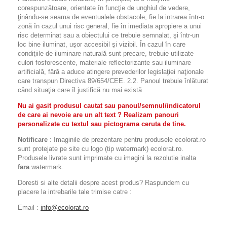
corespunzătoare, orientate în funcţie de unghiul de vedere,
ţinându-se seama de eventualele obstacole, fie la intrarea într-o
zonă în cazul unui risc general, fie în imediata apropiere a unui
risc determinat sau a obiectului ce trebuie semnalat, şi într-un
loc bine iluminat, uşor accesibil şi vizibil. În cazul în care
condiţiile de iluminare naturală sunt precare, trebuie utilizate
culori fosforescente, materiale reflectorizante sau iluminare
artificială, fără a aduce atingere prevederilor legislaţiei naţionale
care transpun Directiva 89/654/CEE. 2.2. Panoul trebuie înlăturat
când situaţia care îl justifică nu mai există
Nu ai gasit produsul cautat sau panoul/semnul/indicatorul
de care ai nevoie are un alt text ? Realizam panouri
personalizate cu textul sau pictograma ceruta de tine.
Notificare
: Imaginile de prezentare pentru produsele ecolorat.ro
sunt protejate pe site cu logo (tip watermark) ecolorat.ro.
Produsele livrate sunt imprimate cu imagini la rezolutie inalta
fara
watermark.
Doresti si alte detalii despre acest produs? Raspundem cu
placere la intrebarile tale trimise catre :
Email :
info@ecolorat.ro