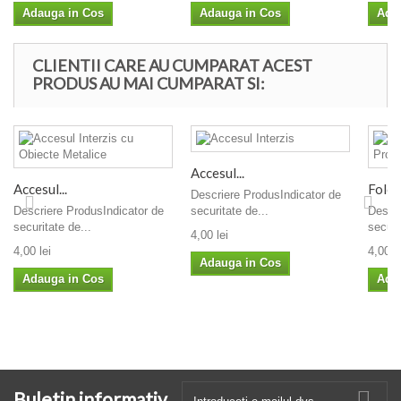
Adauga in Cos
Adauga in Cos
Ada
CLIENTII CARE AU CUMPARAT ACEST
PRODUS AU MAI CUMPARAT SI:
Accesul...
Accesul...
Folosi
Descriere ProdusIndicator de
Descriere ProdusIndicator de
securitate de...
Descri
securitate de...
securi
4,00 lei
4,00 lei
4,00 le
Adauga in Cos
Adauga in Cos
Ada
Buletin informativ