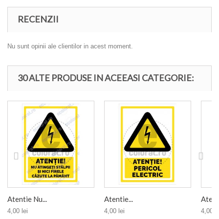
RECENZII
Nu sunt opinii ale clientilor in acest moment.
30 ALTE PRODUSE IN ACEEASI CATEGORIE:
Atentie Nu...
Atentie...
Atenti
4,00 lei
4,00 lei
4,00 le