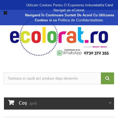
Autentificare
Utilizam Cookies Pentru O Experienta Imbunatatita Cand
Navigati pe eColorat.
Navigand În Continuare Sunteti De Acord Cu Utilizarea
Politica de Confidențialitate.
Cookies si cu
Coş
(gol)