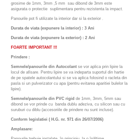
grosime de 1mm, 3mm ,5 mm sau dibond de 3mm este
asigurata o protectie suplimentara pentru rezistenta la impact.
Panourile pot fi utilizate la interior dar si la exterior .
Durata de viata (expunere la interior) : 3 Ani
Durata de viata (
expunere la
exterior
) : 2 Ani
FOARTE IMPORTANT !!!
Prindere :
Semnele/panourile din Autocolant
se vor aplica prin lipire la
locul de afisare. Pentru lipire se va indeparta suportul din hartie
de pe spatele autocolantului si se va aplica folosind o racleta din
pasla si un pulverizator cu apa (pentru evitarea aparitiei bulelor la
lipire).
Semnele/panourile din PVC rigid
de 1mm, 3mm, 5mm sau
dibond se vor prinde cu banda dublu adeziva, cu silicon sau cu
suruburi cu diblu (accesoriile de prindere nu sunt incluse).
Conform legislatiei ( H.G. nr. 971 din 26/07/2006)
Amplasare:
Panourile trebuie instalate, în principiu, la o înălţime