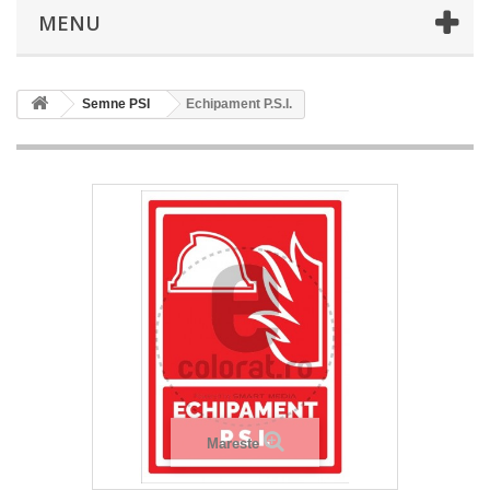
MENU
Semne PSI
Echipament P.S.I.
Mareste