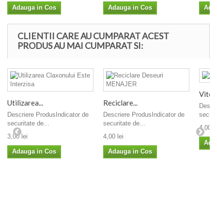
Adauga in Cos
Adauga in Cos
Ada
CLIENTII CARE AU CUMPARAT ACEST
PRODUS AU MAI CUMPARAT SI:
Viteza
Utilizarea...
Reciclare...
Descri
Descriere ProdusIndicator de
Descriere ProdusIndicator de
securi
securitate de...
securitate de...
4,00 le
3,00 lei
4,00 lei
Ada
Adauga in Cos
Adauga in Cos