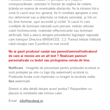
corespunzătoare, orientate în funcţie de unghiul de vedere,
ţinându-se seama de eventualele obstacole, fie la intrarea într-o
zonă în cazul unui risc general, fie în imediata apropiere a unui
risc determinat sau a obiectului ce trebuie semnalat, şi într-un
loc bine iluminat, uşor accesibil şi vizibil. În cazul în care
condiţiile de iluminare naturală sunt precare, trebuie utilizate
culori fosforescente, materiale reflectorizante sau iluminare
artificială, fără a aduce atingere prevederilor legislaţiei naţionale
care transpun Directiva 89/654/CEE. 2.2. Panoul trebuie înlăturat
când situaţia care îl justifică nu mai există
Nu ai gasit produsul cautat sau panoul/semnul/indicatorul
de care ai nevoie are un alt text ? Realizam panouri
personalizate cu textul sau pictograma ceruta de tine.
Notificare
: Imaginile de prezentare pentru produsele ecolorat.ro
sunt protejate pe site cu logo (tip watermark) ecolorat.ro.
Produsele livrate sunt imprimate cu imagini la rezolutie inalta
fara
watermark.
Doresti si alte detalii despre acest produs? Raspundem cu
placere la intrebarile tale trimise catre :
Email :
info@ecolorat.ro