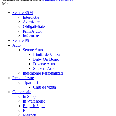
Menu
Semne SSM
Interdictie
Avertizare
Obligativitate
Prim Ajutor
Informare
Semne PSI
Auto
Semne Auto
Limita de Viteza
Baby On Board
Diverse Auto
Stickere Auto
Indicatoare Personalizate
Personalizate
Tiparituri
Carti de vizita
Comerciale
In Shop
In Warehouse
English Signs
Banner
Magneti