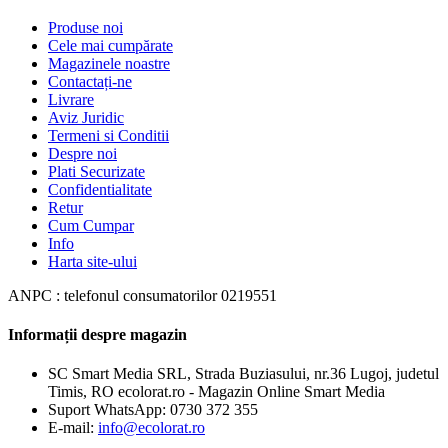
Produse noi
Cele mai cumpărate
Magazinele noastre
Contactați-ne
Livrare
Aviz Juridic
Termeni si Conditii
Despre noi
Plati Securizate
Confidentialitate
Retur
Cum Cumpar
Info
Harta site-ului
ANPC : telefonul consumatorilor 0219551
Informații despre magazin
SC Smart Media SRL, Strada Buziasului, nr.36 Lugoj, judetul
Timis, RO ecolorat.ro - Magazin Online Smart Media
Suport WhatsApp:
0730 372 355
E-mail:
info@ecolorat.ro