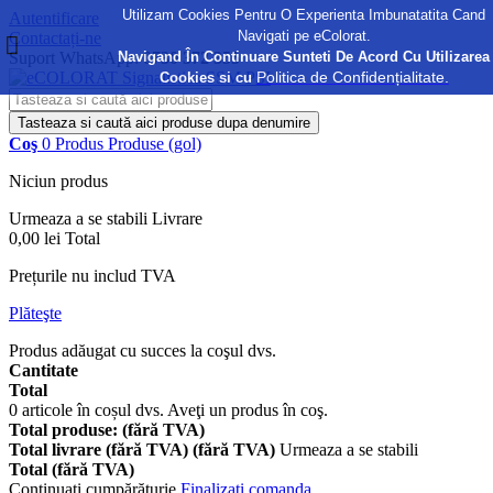
Utilizam Cookies Pentru O Experienta Imbunatatita Cand
Autentificare
Navigati pe eColorat.
Contactați-ne
Navigand În Continuare Sunteti De Acord Cu Utilizarea
Suport WhatsApp:
0730 372 355
Politica de Confidențialitate.
Cookies si cu
Tasteaza si caută aici produse dupa denumire
Coş
0
Produs
Produse
(gol)
Niciun produs
Urmeaza a se stabili
Livrare
0,00 lei
Total
Prețurile nu includ TVA
Plăteşte
Produs adăugat cu succes la coşul dvs.
Cantitate
Total
0
articole în coșul dvs.
Aveţi un produs în coş.
Total produse: (fără TVA)
Total livrare (fără TVA) (fără TVA)
Urmeaza a se stabili
Total (fără TVA)
Continuaţi cumpărăturie
Finalizați comanda