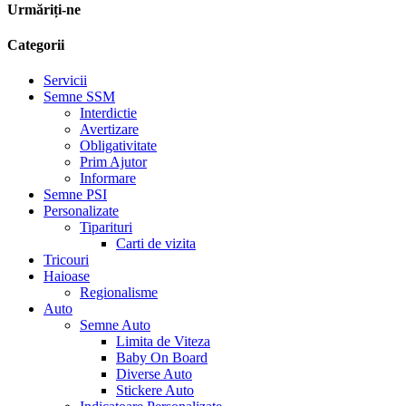
Urmăriți-ne
Categorii
Servicii
Semne SSM
Interdictie
Avertizare
Obligativitate
Prim Ajutor
Informare
Semne PSI
Personalizate
Tiparituri
Carti de vizita
Tricouri
Haioase
Regionalisme
Auto
Semne Auto
Limita de Viteza
Baby On Board
Diverse Auto
Stickere Auto