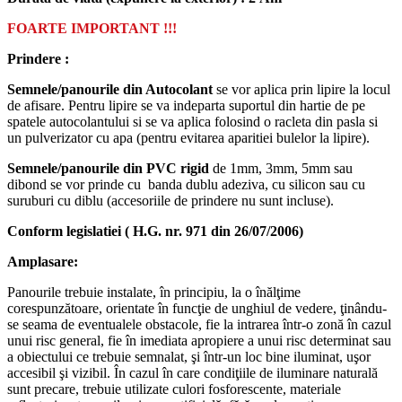
FOARTE IMPORTANT !!!
Prindere :
Semnele/panourile din Autocolant
se vor aplica prin lipire la locul
de afisare. Pentru lipire se va indeparta suportul din hartie de pe
spatele autocolantului si se va aplica folosind o racleta din pasla si
un pulverizator cu apa (pentru evitarea aparitiei bulelor la lipire).
Semnele/panourile din PVC rigid
de 1mm, 3mm, 5mm sau
dibond se vor prinde cu banda dublu adeziva, cu silicon sau cu
suruburi cu diblu (accesoriile de prindere nu sunt incluse).
Conform legislatiei ( H.G. nr. 971 din 26/07/2006)
Amplasare:
Panourile trebuie instalate, în principiu, la o înălţime
corespunzătoare, orientate în funcţie de unghiul de vedere, ţinându-
se seama de eventualele obstacole, fie la intrarea într-o zonă în cazul
unui risc general, fie în imediata apropiere a unui risc determinat sau
a obiectului ce trebuie semnalat, şi într-un loc bine iluminat, uşor
accesibil şi vizibil. În cazul în care condiţiile de iluminare naturală
sunt precare, trebuie utilizate culori fosforescente, materiale