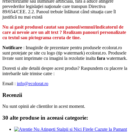
reflectorizante sau iluminare artificială, fără a aduce atingere
prevederilor legislaţiei naţionale care transpun Directiva
89/654/CEE. 2.2. Panoul trebuie înlăturat când situaţia care îl
justifică nu mai există
Nu ai gasit produsul cautat sau panoul/semnul/indicatorul de
care ai nevoie are un alt text ? Realizam panouri personalizate
cu textul sau pictograma ceruta de tine.
Notificare
: Imaginile de prezentare pentru produsele ecolorat.ro
sunt protejate pe site cu logo (tip watermark) ecolorat.ro. Produsele
livrate sunt imprimate cu imagini la rezolutie inalta
fara
watermark.
Doresti si alte detalii despre acest produs? Raspundem cu placere la
intrebarile tale trimise catre :
Email :
info@ecolorat.ro
Recenzii
Nu sunt opinii ale clientilor in acest moment.
30 alte produse in aceeasi categorie: