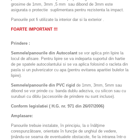
grosime de 1mm, 3mm ,5 mm sau dibond de 3mm este
asigurata o protectie suplimentara pentru rezistenta la impact.
Panourile pot fi utilizate la interior dar si la exterior .
FOARTE IMPORTANT !!!
Prindere :
Semnele/panourile din Autocolant
se vor aplica prin lipire la
locul de afisare. Pentru lipire se va indeparta suportul din hartie
de pe spatele autocolantului si se va aplica folosind o racleta din
pasla si un pulverizator cu apa (pentru evitarea aparitiei bulelor la
lipire).
Semnele/panourile din PVC rigid
de 1mm, 3mm, 5mm sau
dibond se vor prinde cu banda dublu adeziva, cu silicon sau cu
suruburi cu diblu (accesoriile de prindere nu sunt incluse).
Conform legislatiei ( H.G. nr. 971 din 26/07/2006)
Amplasare:
Panourile trebuie instalate, în principiu, la o înălţime
corespunzătoare, orientate în funcţie de unghiul de vedere,
ţinându-se seama de eventualele obstacole, fie la intrarea într-o