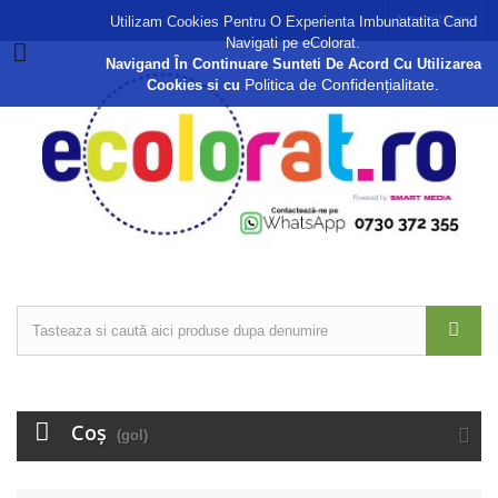
Autentificare
Utilizam Cookies Pentru O Experienta Imbunatatita Cand
Navigati pe eColorat.
Navigand În Continuare Sunteti De Acord Cu Utilizarea
Politica de Confidențialitate.
Cookies si cu
Coş
(gol)