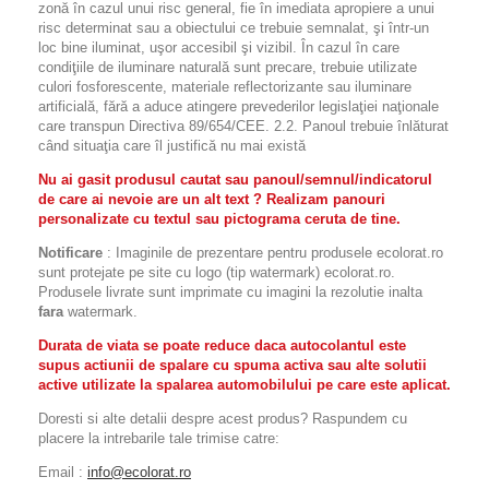
zonă în cazul unui risc general, fie în imediata apropiere a unui
risc determinat sau a obiectului ce trebuie semnalat, şi într-un
loc bine iluminat, uşor accesibil şi vizibil. În cazul în care
condiţiile de iluminare naturală sunt precare, trebuie utilizate
culori fosforescente, materiale reflectorizante sau iluminare
artificială, fără a aduce atingere prevederilor legislaţiei naţionale
care transpun Directiva 89/654/CEE. 2.2. Panoul trebuie înlăturat
când situaţia care îl justifică nu mai există
Nu ai gasit produsul cautat sau panoul/semnul/indicatorul
de care ai nevoie are un alt text ? Realizam panouri
personalizate cu textul sau pictograma ceruta de tine.
Notificare
: Imaginile de prezentare pentru produsele ecolorat.ro
sunt protejate pe site cu logo (tip watermark) ecolorat.ro.
Produsele livrate sunt imprimate cu imagini la rezolutie inalta
fara
watermark.
Durata de viata se poate reduce daca autocolantul este
supus actiunii de spalare cu spuma activa sau alte solutii
active utilizate la spalarea automobilului pe care este aplicat.
Doresti si alte detalii despre acest produs? Raspundem cu
placere la intrebarile tale trimise catre:
Email :
info@ecolorat.ro