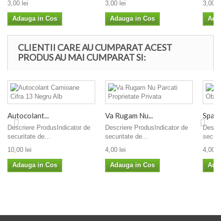
3,00 lei
3,00 lei
3,00 le
Adauga in Cos
Adauga in Cos
Ada
CLIENTII CARE AU CUMPARAT ACEST
PRODUS AU MAI CUMPARAT SI:
Autocolant...
Va Rugam Nu...
Spalar
Descriere ProdusIndicator de
Descriere ProdusIndicator de
Descri
securitate de...
securitate de...
securi
10,00 lei
4,00 lei
4,00 le
Adauga in Cos
Adauga in Cos
Ada