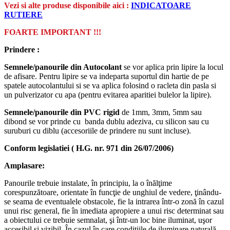
Vezi si alte produse disponibile aici :
INDICATOARE
RUTIERE
FOARTE IMPORTANT !!!
Prindere :
Semnele/panourile din Autocolant
se vor aplica prin lipire la locul
de afisare. Pentru lipire se va indeparta suportul din hartie de pe
spatele autocolantului si se va aplica folosind o racleta din pasla si
un pulverizator cu apa (pentru evitarea aparitiei bulelor la lipire).
Semnele/panourile din PVC rigid
de 1mm, 3mm, 5mm sau
dibond se vor prinde cu banda dublu adeziva, cu silicon sau cu
suruburi cu diblu (accesoriile de prindere nu sunt incluse).
Conform legislatiei ( H.G. nr. 971 din 26/07/2006)
Amplasare:
Panourile trebuie instalate, în principiu, la o înălţime
corespunzătoare, orientate în funcţie de unghiul de vedere, ţinându-
se seama de eventualele obstacole, fie la intrarea într-o zonă în cazul
unui risc general, fie în imediata apropiere a unui risc determinat sau
a obiectului ce trebuie semnalat, şi într-un loc bine iluminat, uşor
accesibil şi vizibil. În cazul în care condiţiile de iluminare naturală