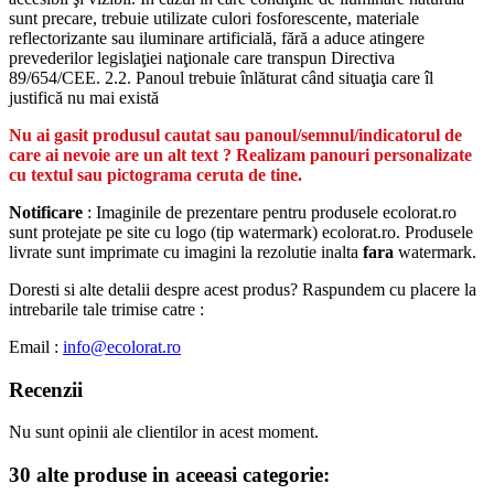
sunt precare, trebuie utilizate culori fosforescente, materiale
reflectorizante sau iluminare artificială, fără a aduce atingere
prevederilor legislaţiei naţionale care transpun Directiva
89/654/CEE. 2.2. Panoul trebuie înlăturat când situaţia care îl
justifică nu mai există
Nu ai gasit produsul cautat sau panoul/semnul/indicatorul de
care ai nevoie are un alt text ? Realizam panouri personalizate
cu textul sau pictograma ceruta de tine.
Notificare
: Imaginile de prezentare pentru produsele ecolorat.ro
sunt protejate pe site cu logo (tip watermark) ecolorat.ro. Produsele
livrate sunt imprimate cu imagini la rezolutie inalta
fara
watermark.
Doresti si alte detalii despre acest produs? Raspundem cu placere la
intrebarile tale trimise catre :
Email :
info@ecolorat.ro
Recenzii
Nu sunt opinii ale clientilor in acest moment.
30 alte produse in aceeasi categorie: