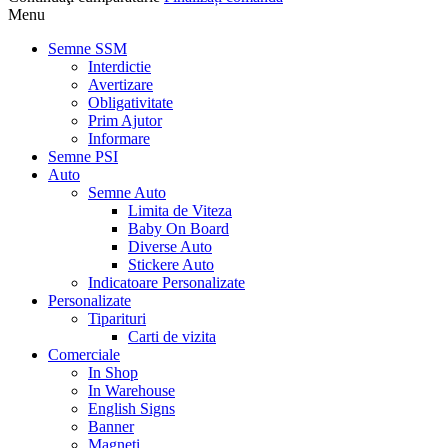
Menu
Semne SSM
Interdictie
Avertizare
Obligativitate
Prim Ajutor
Informare
Semne PSI
Auto
Semne Auto
Limita de Viteza
Baby On Board
Diverse Auto
Stickere Auto
Indicatoare Personalizate
Personalizate
Tiparituri
Carti de vizita
Comerciale
In Shop
In Warehouse
English Signs
Banner
Magneti