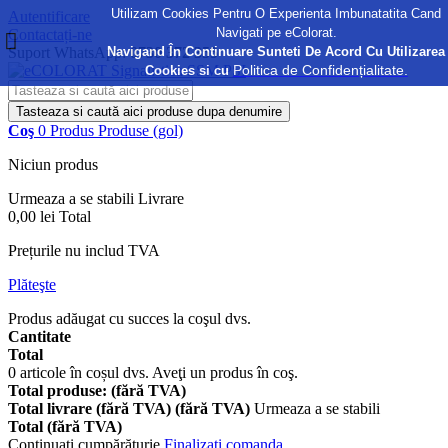
Utilizam Cookies Pentru O Experienta Imbunatatita Cand
Autentificare
Navigati pe eColorat.
Contactați-ne
Navigand În Continuare Sunteti De Acord Cu Utilizarea
Suport WhatsApp:
0730 372 355
Politica de Confidențialitate.
Cookies si cu
Tasteaza si caută aici produse dupa denumire
Coş
0
Produs
Produse
(gol)
Niciun produs
Urmeaza a se stabili
Livrare
0,00 lei
Total
Prețurile nu includ TVA
Plăteşte
Produs adăugat cu succes la coşul dvs.
Cantitate
Total
0
articole în coșul dvs.
Aveţi un produs în coş.
Total produse: (fără TVA)
Total livrare (fără TVA) (fără TVA)
Urmeaza a se stabili
Total (fără TVA)
Continuaţi cumpărăturie
Finalizați comanda