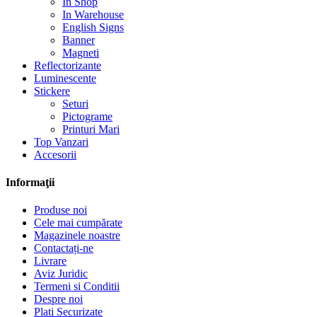
In Shop
In Warehouse
English Signs
Banner
Magneti
Reflectorizante
Luminescente
Stickere
Seturi
Pictograme
Printuri Mari
Top Vanzari
Accesorii
Informaţii
Produse noi
Cele mai cumpărate
Magazinele noastre
Contactați-ne
Livrare
Aviz Juridic
Termeni si Conditii
Despre noi
Plati Securizate