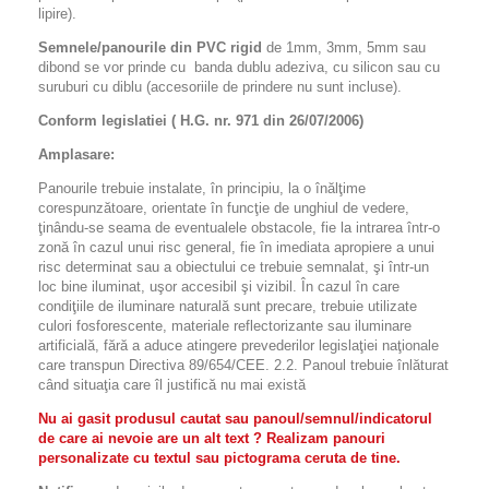
lipire).
Semnele/panourile din PVC rigid
de 1mm, 3mm, 5mm sau
dibond se vor prinde cu banda dublu adeziva, cu silicon sau cu
suruburi cu diblu (accesoriile de prindere nu sunt incluse).
Conform legislatiei ( H.G. nr. 971 din 26/07/2006)
Amplasare:
Panourile trebuie instalate, în principiu, la o înălţime
corespunzătoare, orientate în funcţie de unghiul de vedere,
ţinându-se seama de eventualele obstacole, fie la intrarea într-o
zonă în cazul unui risc general, fie în imediata apropiere a unui
risc determinat sau a obiectului ce trebuie semnalat, şi într-un
loc bine iluminat, uşor accesibil şi vizibil. În cazul în care
condiţiile de iluminare naturală sunt precare, trebuie utilizate
culori fosforescente, materiale reflectorizante sau iluminare
artificială, fără a aduce atingere prevederilor legislaţiei naţionale
care transpun Directiva 89/654/CEE. 2.2. Panoul trebuie înlăturat
când situaţia care îl justifică nu mai există
Nu ai gasit produsul cautat sau panoul/semnul/indicatorul
de care ai nevoie are un alt text ? Realizam panouri
personalizate cu textul sau pictograma ceruta de tine.