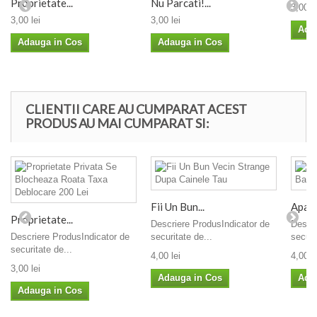
Proprietate...
Nu Parcati!...
3,00 le
3,00 lei
3,00 lei
Ada
Adauga in Cos
Adauga in Cos
CLIENTII CARE AU CUMPARAT ACEST
PRODUS AU MAI CUMPARAT SI:
Fii Un Bun...
Apa N
Proprietate...
Descriere ProdusIndicator de
Descri
Descriere ProdusIndicator de
securitate de...
securi
securitate de...
4,00 lei
4,00 le
3,00 lei
Adauga in Cos
Ada
Adauga in Cos