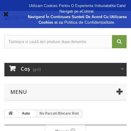
Autentificare
Utilizam Cookies Pentru O Experienta Imbunatatita Cand
Navigati pe eColorat.
Navigand În Continuare Sunteti De Acord Cu Utilizarea
Politica de Confidențialitate.
Cookies si cu
Coş
(gol)
MENU
Auto
Nu Parcati Blocare Roti