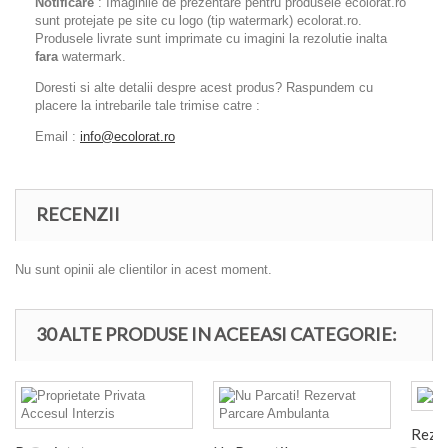
Notificare
: Imaginile de prezentare pentru produsele ecolorat.ro
sunt protejate pe site cu logo (tip watermark) ecolorat.ro.
Produsele livrate sunt imprimate cu imagini la rezolutie inalta
fara
watermark.
Doresti si alte detalii despre acest produs? Raspundem cu
placere la intrebarile tale trimise catre :
Email :
info@ecolorat.ro
RECENZII
Nu sunt opinii ale clientilor in acest moment.
30 ALTE PRODUSE IN ACEEASI CATEGORIE:
Rezer