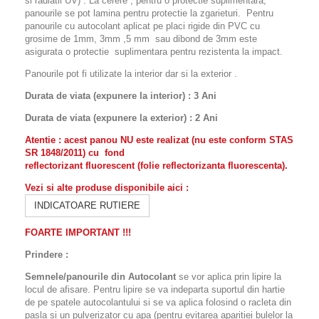
si radiatii UV) . La cerere , pentru o protectie suplimentara,
panourile se pot lamina pentru protectie la zgarieturi. Pentru
panourile cu autocolant aplicat pe placi rigide din PVC cu
grosime de 1mm, 3mm ,5 mm sau dibond de 3mm este
asigurata o protectie suplimentara pentru rezistenta la impact.
Panourile pot fi utilizate la interior dar si la exterior .
Durata de viata (expunere la interior) : 3 Ani
Durata de viata (
expunere la
exterior
) : 2 Ani
Atentie : acest panou NU este realizat (nu este conform
STAS
SR 1848/2011)
cu fond
reflectorizant
fluorescent
(folie
reflectorizant
a fluorescenta).
Vezi si alte produse disponibile aici :
INDICATOARE RUTIERE
FOARTE IMPORTANT !!!
Prindere :
Semnele/panourile din Autocolant
se vor aplica prin lipire la
locul de afisare. Pentru lipire se va indeparta suportul din hartie
de pe spatele autocolantului si se va aplica folosind o racleta din
pasla si un pulverizator cu apa (pentru evitarea aparitiei bulelor la