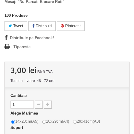
Mesaj: "Nu Parcati Blocare Roti
"
100
Produse
Tweet
Distribuiti
Pinterest
Distribuie pe Facebook!
Tipareste
3,00 lei
Fără TVA
Termen Livrare: 48 - 72 ore
Cantitate
Alege Marimea
14x20cm(A5)
20x29cm(A4)
29x41cm(A3)
Suport