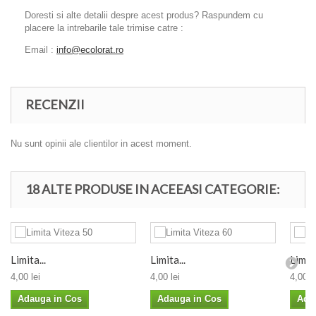
Doresti si alte detalii despre acest produs? Raspundem cu
placere la intrebarile tale trimise catre :
Email :
info@ecolorat.ro
RECENZII
Nu sunt opinii ale clientilor in acest moment.
18 ALTE PRODUSE IN ACEEASI CATEGORIE:
Limita...
Limita...
Limita
4,00 lei
4,00 lei
4,00 le
Adauga in Cos
Adauga in Cos
Ada