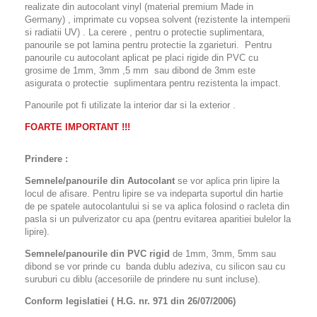
realizate din autocolant vinyl (material premium Made in
Germany) , imprimate cu vopsea solvent (rezistente la intemperii
si radiatii UV) . La cerere , pentru o protectie suplimentara,
panourile se pot lamina pentru protectie la zgarieturi. Pentru
panourile cu autocolant aplicat pe placi rigide din PVC cu
grosime de 1mm, 3mm ,5 mm sau dibond de 3mm este
asigurata o protectie suplimentara pentru rezistenta la impact.
Panourile pot fi utilizate la interior dar si la exterior .
FOARTE IMPORTANT !!!
Prindere :
Semnele/panourile din Autocolant
se vor aplica prin lipire la
locul de afisare. Pentru lipire se va indeparta suportul din hartie
de pe spatele autocolantului si se va aplica folosind o racleta din
pasla si un pulverizator cu apa (pentru evitarea aparitiei bulelor la
lipire).
Semnele/panourile din PVC rigid
de 1mm, 3mm, 5mm sau
dibond se vor prinde cu banda dublu adeziva, cu silicon sau cu
suruburi cu diblu (accesoriile de prindere nu sunt incluse).
Conform legislatiei ( H.G. nr. 971 din 26/07/2006)