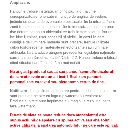
Amplasare:
Panourile trebuie instalate, în principiu, la o înălţime
corespunzătoare, orientate în funcţie de unghiul de vedere,
ţinându-se seama de eventualele obstacole, fie la intrarea într-o
zonă în cazul unui risc general, fie în imediata apropiere a unui
risc determinat sau a obiectului ce trebuie semnalat, şi într-un
loc bine iluminat, uşor accesibil şi vizibil. În cazul în care
condiţiile de iluminare naturală sunt precare, trebuie utilizate
culori fosforescente, materiale reflectorizante sau iluminare
artificială, fără a aduce atingere prevederilor legislaţiei naţionale
care transpun Directiva 89/654/CEE. 2.2. Panoul trebuie înlăturat
când situaţia care îl justifică nu mai există
Nu ai gasit produsul cautat sau panoul/semnul/indicatorul
de care ai nevoie are un alt text ? Realizam panouri
personalizate cu textul sau pictograma ceruta de tine.
Notificare
: Imaginile de prezentare pentru produsele ecolorat.ro
sunt protejate pe site cu logo (tip watermark) ecolorat.ro.
Produsele livrate sunt imprimate cu imagini la rezolutie inalta
fara
watermark.
Durata de viata se poate reduce daca autocolantul este
supus actiunii de spalare cu spuma activa sau alte solutii
active utilizate la spalarea automobilului pe care este aplicat.