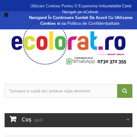
Autentificare
Utilizam Cookies Pentru O Experienta Imbunatatita Cand
Navigati pe eColorat.
Navigand În Continuare Sunteti De Acord Cu Utilizarea
Politica de Confidențialitate.
Cookies si cu
Coş
(gol)