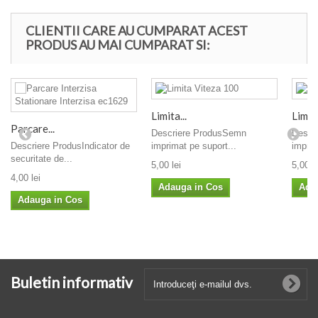
CLIENTII CARE AU CUMPARAT ACEST
PRODUS AU MAI CUMPARAT SI:
Limita...
Limita
Parcare...
Descriere ProdusSemn
Descr
Descriere ProdusIndicator de
imprimat pe suport...
imprim
securitate de...
5,00 lei
5,00 le
4,00 lei
Adauga in Cos
Ada
Adauga in Cos
Buletin informativ