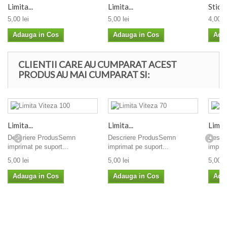
Limita...
Limita...
Sticke
5,00 lei
5,00 lei
4,00 le
Adauga in Cos
Adauga in Cos
Ada
CLIENTII CARE AU CUMPARAT ACEST
PRODUS AU MAI CUMPARAT SI:
Limita...
Limita...
Limita
Descriere ProdusSemn
Descriere ProdusSemn
Descr
imprimat pe suport...
imprimat pe suport...
imprim
5,00 lei
5,00 lei
5,00 le
Adauga in Cos
Adauga in Cos
Ada