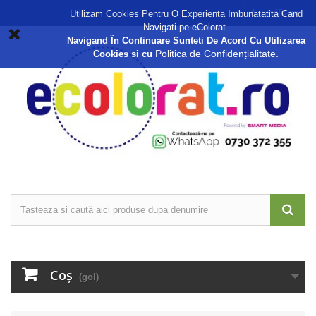
Autentificare
Utilizam Cookies Pentru O Experienta Imbunatatita Cand
Navigati pe eColorat.
Navigand În Continuare Sunteti De Acord Cu Utilizarea
Politica de Confidențialitate.
Cookies si cu
Coş
(gol)