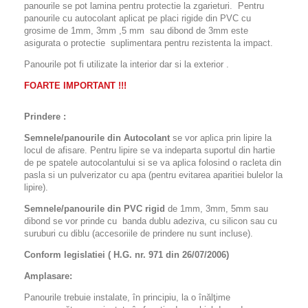
panourile se pot lamina pentru protectie la zgarieturi. Pentru
panourile cu autocolant aplicat pe placi rigide din PVC cu
grosime de 1mm, 3mm ,5 mm sau dibond de 3mm este
asigurata o protectie suplimentara pentru rezistenta la impact.
Panourile pot fi utilizate la interior dar si la exterior .
FOARTE IMPORTANT !!!
Prindere :
Semnele/panourile din Autocolant
se vor aplica prin lipire la
locul de afisare. Pentru lipire se va indeparta suportul din hartie
de pe spatele autocolantului si se va aplica folosind o racleta din
pasla si un pulverizator cu apa (pentru evitarea aparitiei bulelor la
lipire).
Semnele/panourile din PVC rigid
de 1mm, 3mm, 5mm sau
dibond se vor prinde cu banda dublu adeziva, cu silicon sau cu
suruburi cu diblu (accesoriile de prindere nu sunt incluse).
Conform legislatiei ( H.G. nr. 971 din 26/07/2006)
Amplasare:
Panourile trebuie instalate, în principiu, la o înălţime