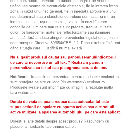
corespunzătoare, orientate în funcţie de unghiul de vedere,
ţinându-se seama de eventualele obstacole, fie la intrarea într-o
zonă în cazul unui risc general, fie în imediata apropiere a unui
risc determinat sau a obiectului ce trebuie semnalat, şi într-un
loc bine iluminat, uşor accesibil şi vizibil. În cazul în care
condiţiile de iluminare naturală sunt precare, trebuie utilizate
culori fosforescente, materiale reflectorizante sau iluminare
artificială, fără a aduce atingere prevederilor legislaţiei naţionale
care transpun Directiva 89/654/CEE. 2.2. Panoul trebuie înlăturat
când situaţia care îl justifică nu mai există
Nu ai gasit produsul cautat sau panoul/semnul/indicatorul
de care ai nevoie are un alt text ? Realizam panouri
personalizate cu textul sau pictograma ceruta de tine.
Notificare
: Imaginile de prezentare pentru produsele ecolorat.ro
sunt protejate pe site cu logo (tip watermark) ecolorat.ro.
Produsele livrate sunt imprimate cu imagini la rezolutie inalta
fara
watermark.
Durata de viata se poate reduce daca autocolantul este
supus actiunii de spalare cu spuma activa sau alte solutii
active utilizate la spalarea automobilului pe care este aplicat.
Doresti si alte detalii despre acest produs? Raspundem cu
placere la intrebarile tale trimise catre :