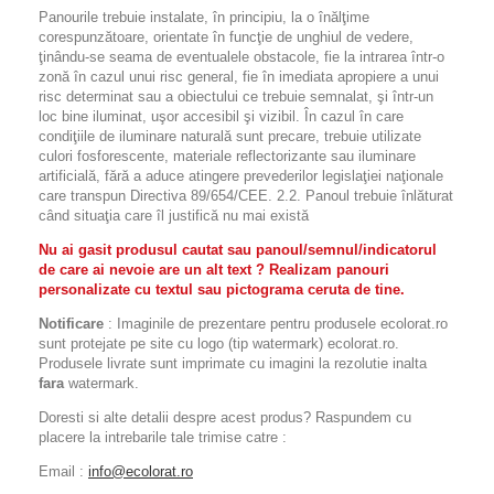
Panourile trebuie instalate, în principiu, la o înălţime
corespunzătoare, orientate în funcţie de unghiul de vedere,
ţinându-se seama de eventualele obstacole, fie la intrarea într-o
zonă în cazul unui risc general, fie în imediata apropiere a unui
risc determinat sau a obiectului ce trebuie semnalat, şi într-un
loc bine iluminat, uşor accesibil şi vizibil. În cazul în care
condiţiile de iluminare naturală sunt precare, trebuie utilizate
culori fosforescente, materiale reflectorizante sau iluminare
artificială, fără a aduce atingere prevederilor legislaţiei naţionale
care transpun Directiva 89/654/CEE. 2.2. Panoul trebuie înlăturat
când situaţia care îl justifică nu mai există
Nu ai gasit produsul cautat sau panoul/semnul/indicatorul
de care ai nevoie are un alt text ? Realizam panouri
personalizate cu textul sau pictograma ceruta de tine.
Notificare
: Imaginile de prezentare pentru produsele ecolorat.ro
sunt protejate pe site cu logo (tip watermark) ecolorat.ro.
Produsele livrate sunt imprimate cu imagini la rezolutie inalta
fara
watermark.
Doresti si alte detalii despre acest produs? Raspundem cu
placere la intrebarile tale trimise catre :
Email :
info@ecolorat.ro