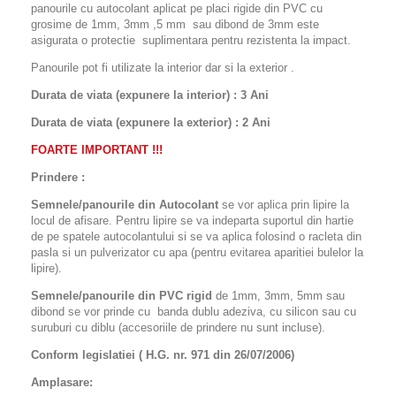
panourile cu autocolant aplicat pe placi rigide din PVC cu
grosime de 1mm, 3mm ,5 mm sau dibond de 3mm este
asigurata o protectie suplimentara pentru rezistenta la impact.
Panourile pot fi utilizate la interior dar si la exterior .
Durata de viata (expunere la interior) : 3 Ani
Durata de viata (
expunere la
exterior
) : 2 Ani
FOARTE IMPORTANT !!!
Prindere :
Semnele/panourile din Autocolant
se vor aplica prin lipire la
locul de afisare. Pentru lipire se va indeparta suportul din hartie
de pe spatele autocolantului si se va aplica folosind o racleta din
pasla si un pulverizator cu apa (pentru evitarea aparitiei bulelor la
lipire).
Semnele/panourile din PVC rigid
de 1mm, 3mm, 5mm sau
dibond se vor prinde cu banda dublu adeziva, cu silicon sau cu
suruburi cu diblu (accesoriile de prindere nu sunt incluse).
Conform legislatiei ( H.G. nr. 971 din 26/07/2006)
Amplasare: