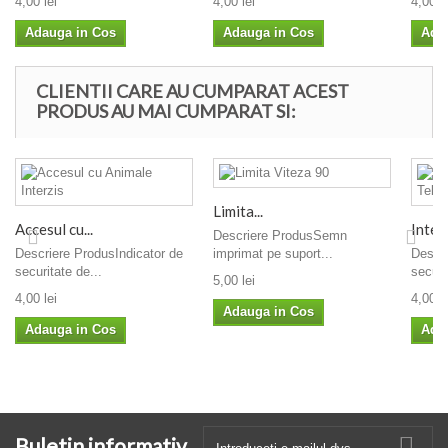
4,00 lei
4,00 lei
4,00 le
Adauga in Cos
Adauga in Cos
Ada
CLIENTII CARE AU CUMPARAT ACEST
PRODUS AU MAI CUMPARAT SI:
Limita...
Accesul cu...
Interz
Descriere ProdusSemn
Descriere ProdusIndicator de
imprimat pe suport...
Descri
securitate de...
securi
5,00 lei
4,00 lei
4,00 le
Adauga in Cos
Adauga in Cos
Ada
Buletin informativ