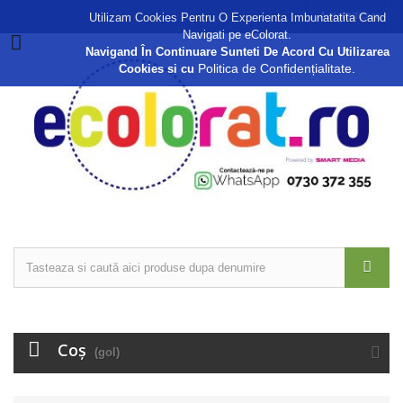
Autentificare
Utilizam Cookies Pentru O Experienta Imbunatatita Cand
Navigati pe eColorat.
Navigand În Continuare Sunteti De Acord Cu Utilizarea
Politica de Confidențialitate.
Cookies si cu
Coş
(gol)