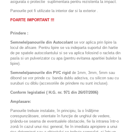
asigurata o protectie suplimentara pentru rezistenta la impact.
Panourile pot fi utilizate la interior dar si la exterior .
FOARTE IMPORTANT !!!
Prindere :
Semnele/panourile din Autocolant
se vor aplica prin lipire la
locul de afisare. Pentru lipire se va indeparta suportul din hartie
de pe spatele autocolantului si se va aplica folosind o racleta din
pasla si un pulverizator cu apa (pentru evitarea aparitiei bulelor la
lipire).
Semnele/panourile din PVC rigid
de 1mm, 3mm, 5mm sau
dibond se vor prinde cu banda dublu adeziva, cu silicon sau cu
suruburi cu diblu (accesoriile de prindere nu sunt incluse).
Conform legislatiei ( H.G. nr. 971 din 26/07/2006)
Amplasare:
Panourile trebuie instalate, în principiu, la o înălţime
corespunzătoare, orientate în funcţie de unghiul de vedere,
ţinându-se seama de eventualele obstacole, fie la intrarea într-o
zonă în cazul unui risc general, fie în imediata apropiere a unui
risc determinat sau a obiectului ce trebuie semnalat, şi într-un