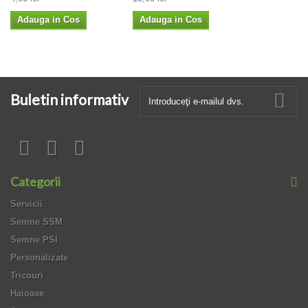
Adauga in Cos
Adauga in Cos
Buletin informativ
Categorii
Servicii
Semne SSM
Semne PSI
Personalizate
Tricouri
Haioase