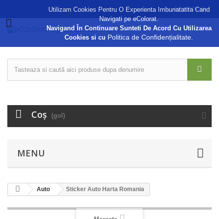
Autentificare
Utilizam Cookies Pentru O Experienta Imbunatatita Cand
Navigati pe eColorat.
Navigand În Continuare Sunteti De Acord Cu Utilizarea
Politica de Confidențialitate.
Cookies si cu
Coş
(gol)
MENU
Auto
Sticker Auto Harta Romania