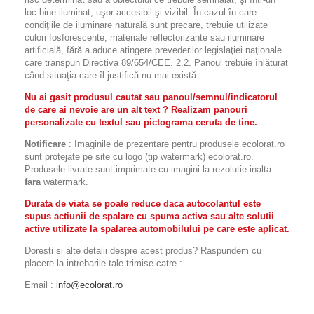
loc bine iluminat, uşor accesibil şi vizibil. În cazul în care
condiţiile de iluminare naturală sunt precare, trebuie utilizate
culori fosforescente, materiale reflectorizante sau iluminare
artificială, fără a aduce atingere prevederilor legislaţiei naţionale
care transpun Directiva 89/654/CEE. 2.2. Panoul trebuie înlăturat
când situaţia care îl justifică nu mai există
Nu ai gasit produsul cautat sau panoul/semnul/indicatorul
de care ai nevoie are un alt text ? Realizam panouri
personalizate cu textul sau pictograma ceruta de tine.
Notificare
: Imaginile de prezentare pentru produsele ecolorat.ro
sunt protejate pe site cu logo (tip watermark) ecolorat.ro.
Produsele livrate sunt imprimate cu imagini la rezolutie inalta
fara
watermark.
Durata de viata se poate reduce daca autocolantul este
supus actiunii de spalare cu spuma activa sau alte solutii
active utilizate la spalarea automobilului pe care este aplicat.
Doresti si alte detalii despre acest produs? Raspundem cu
placere la intrebarile tale trimise catre :
Email :
info@ecolorat.ro