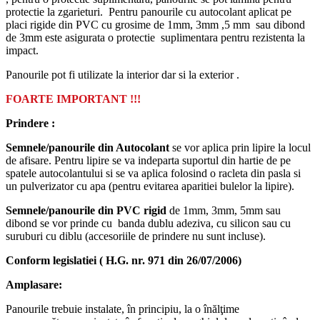
protectie la zgarieturi. Pentru panourile cu autocolant aplicat pe
placi rigide din PVC cu grosime de 1mm, 3mm ,5 mm sau dibond
de 3mm este asigurata o protectie suplimentara pentru rezistenta la
impact.
Panourile pot fi utilizate la interior dar si la exterior .
FOARTE IMPORTANT !!!
Prindere :
Semnele/panourile din Autocolant
se vor aplica prin lipire la locul
de afisare. Pentru lipire se va indeparta suportul din hartie de pe
spatele autocolantului si se va aplica folosind o racleta din pasla si
un pulverizator cu apa (pentru evitarea aparitiei bulelor la lipire).
Semnele/panourile din PVC rigid
de 1mm, 3mm, 5mm sau
dibond se vor prinde cu banda dublu adeziva, cu silicon sau cu
suruburi cu diblu (accesoriile de prindere nu sunt incluse).
Conform legislatiei ( H.G. nr. 971 din 26/07/2006)
Amplasare:
Panourile trebuie instalate, în principiu, la o înălţime