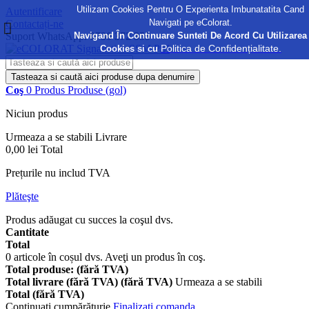
Utilizam Cookies Pentru O Experienta Imbunatatita Cand
Autentificare
Navigati pe eColorat.
Contactați-ne
Navigand În Continuare Sunteti De Acord Cu Utilizarea
Suport WhatsApp:
0730 372 355
Politica de Confidențialitate.
Cookies si cu
Tasteaza si caută aici produse dupa denumire
Coş
0
Produs
Produse
(gol)
Niciun produs
Urmeaza a se stabili
Livrare
0,00 lei
Total
Prețurile nu includ TVA
Plăteşte
Produs adăugat cu succes la coşul dvs.
Cantitate
Total
0
articole în coșul dvs.
Aveţi un produs în coş.
Total produse: (fără TVA)
Total livrare (fără TVA) (fără TVA)
Urmeaza a se stabili
Total (fără TVA)
Continuaţi cumpărăturie
Finalizați comanda