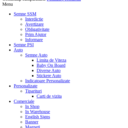
Menu
Semne SSM
Interdictie
Avertizare
Obligativitate
Prim Ajutor
Informare
Semne PSI
Auto
Semne Auto
Limita de Viteza
Baby On Board
Diverse Auto
Stickere Auto
Indicatoare Personalizate
Personalizate
Tiparituri
Carti de vizita
Comerciale
In Shop
In Warehouse
English Signs
Banner
Magneti