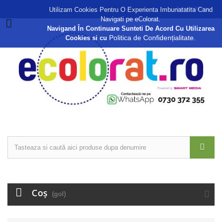
Autentificare
Utilizam Cookies Pentru O Experienta Imbunatatita Cand
Navigati pe eColorat.
Navigand În Continuare Sunteti De Acord Cu Utilizarea
Politica de Confidențialitate.
Cookies si cu
Coş
(gol)