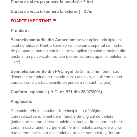
Durata de viata (expunere la interior) : 3 Ani
Durata de viata (
expunere la
exterior
) : 2 Ani
FOARTE IMPORTANT !!!
Prindere :
Semnele/panourile din Autocolant
se vor aplica prin lipire la
locul de afisare. Pentru lipire se va indeparta suportul din hartie
de pe spatele autocolantului si se va aplica folosind o racleta din
pasla si un pulverizator cu apa (pentru evitarea aparitiei bulelor la
lipire).
Semnele/panourile din PVC rigid
de 1mm, 3mm, 5mm sau
dibond se vor prinde cu banda dublu adeziva, cu silicon sau cu
suruburi cu diblu (accesoriile de prindere nu sunt incluse).
Conform legislatiei ( H.G. nr. 971 din 26/07/2006)
Amplasare:
Panourile trebuie instalate, în principiu, la o înălţime
corespunzătoare, orientate în funcţie de unghiul de vedere,
ţinându-se seama de eventualele obstacole, fie la intrarea într-o
zonă în cazul unui risc general, fie în imediata apropiere a unui
risc determinat sau a obiectului ce trebuie semnalat, şi într-un