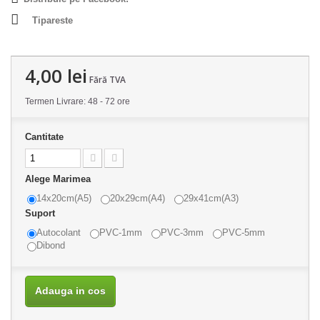
Tipareste
4,00 lei
Fără TVA
Termen Livrare: 48 - 72 ore
Cantitate
Alege Marimea
14x20cm(A5)
20x29cm(A4)
29x41cm(A3)
Suport
Autocolant
PVC-1mm
PVC-3mm
PVC-5mm
Dibond
Adauga in cos