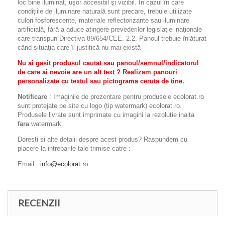
loc bine iluminat, uşor accesibil şi vizibil. În cazul în care
condiţiile de iluminare naturală sunt precare, trebuie utilizate
culori fosforescente, materiale reflectorizante sau iluminare
artificială, fără a aduce atingere prevederilor legislaţiei naţionale
care transpun Directiva 89/654/CEE. 2.2. Panoul trebuie înlăturat
când situaţia care îl justifică nu mai există
Nu ai gasit produsul cautat sau panoul/semnul/indicatorul
de care ai nevoie are un alt text ? Realizam panouri
personalizate cu textul sau pictograma ceruta de tine.
Notificare
: Imaginile de prezentare pentru produsele ecolorat.ro
sunt protejate pe site cu logo (tip watermark) ecolorat.ro.
Produsele livrate sunt imprimate cu imagini la rezolutie inalta
fara
watermark.
Doresti si alte detalii despre acest produs? Raspundem cu
placere la intrebarile tale trimise catre :
Email :
info@ecolorat.ro
RECENZII