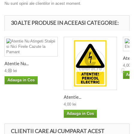
Nu sunt opinii ale clientilor in acest moment.
30 ALTE PRODUSE IN ACEEASI CATEGORIE:
Atenti
Atentie Nu...
4,00 le
4,00 lei
Ada
Adauga in Cos
Atentie...
4,00 lei
Adauga in Cos
CLIENTII CARE AU CUMPARAT ACEST