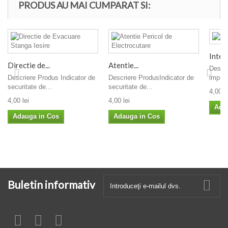
PRODUS AU MAI CUMPARAT SI:
Interzi
Directie de...
Atentie...
Descr
Descriere Produs Indicator de
Descriere ProdusIndicator de
imprim
securitate de...
securitate de...
4,00 le
4,00 lei
4,00 lei
Ada
Adauga in Cos
Adauga in Cos
Buletin informativ