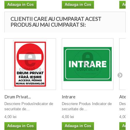
Adauga in Cos
Adauga in Cos
Ada
CLIENTII CARE AU CUMPARAT ACEST
PRODUS AU MAI CUMPARAT SI:
Drum Privat...
Intrare
Atenti
Descriere ProdusIndicator de
Descriere Produs Indicator de
Descri
securitate de...
securitate de...
securi
4,00 lei
4,00 lei
4,00 le
Adauga in Cos
Adauga in Cos
Ada