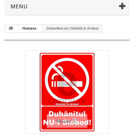
MENU
Haioase
Duhanitul nu-i Slobod in Ardeal
Mareste