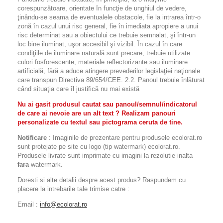
corespunzătoare, orientate în funcţie de unghiul de vedere,
ţinându-se seama de eventualele obstacole, fie la intrarea într-o
zonă în cazul unui risc general, fie în imediata apropiere a unui
risc determinat sau a obiectului ce trebuie semnalat, şi într-un
loc bine iluminat, uşor accesibil şi vizibil. În cazul în care
condiţiile de iluminare naturală sunt precare, trebuie utilizate
culori fosforescente, materiale reflectorizante sau iluminare
artificială, fără a aduce atingere prevederilor legislaţiei naţionale
care transpun Directiva 89/654/CEE. 2.2. Panoul trebuie înlăturat
când situaţia care îl justifică nu mai există
Nu ai gasit produsul cautat sau panoul/semnul/indicatorul
de care ai nevoie are un alt text ? Realizam panouri
personalizate cu textul sau pictograma ceruta de tine.
Notificare
: Imaginile de prezentare pentru produsele ecolorat.ro
sunt protejate pe site cu logo (tip watermark) ecolorat.ro.
Produsele livrate sunt imprimate cu imagini la rezolutie inalta
fara
watermark.
Doresti si alte detalii despre acest produs? Raspundem cu
placere la intrebarile tale trimise catre :
Email :
info@ecolorat.ro