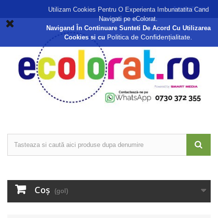
Autentificare
Utilizam Cookies Pentru O Experienta Imbunatatita Cand
Navigati pe eColorat.
Navigand În Continuare Sunteti De Acord Cu Utilizarea
Politica de Confidențialitate.
Cookies si cu
Coş
(gol)