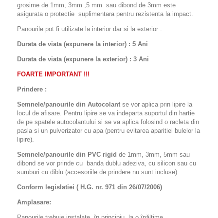
grosime de 1mm, 3mm ,5 mm sau dibond de 3mm este
asigurata o protectie suplimentara pentru rezistenta la impact.
Panourile pot fi utilizate la interior dar si la exterior .
Durata de viata (expunere la interior) : 5 Ani
Durata de viata (
expunere la
exterior
) : 3 Ani
FOARTE IMPORTANT !!!
Prindere :
Semnele/panourile din Autocolant
se vor aplica prin lipire la
locul de afisare. Pentru lipire se va indeparta suportul din hartie
de pe spatele autocolantului si se va aplica folosind o racleta din
pasla si un pulverizator cu apa (pentru evitarea aparitiei bulelor la
lipire).
Semnele/panourile din PVC rigid
de 1mm, 3mm, 5mm sau
dibond se vor prinde cu banda dublu adeziva, cu silicon sau cu
suruburi cu diblu (accesoriile de prindere nu sunt incluse).
Conform legislatiei ( H.G. nr. 971 din 26/07/2006)
Amplasare:
Panourile trebuie instalate, în principiu, la o înălţime