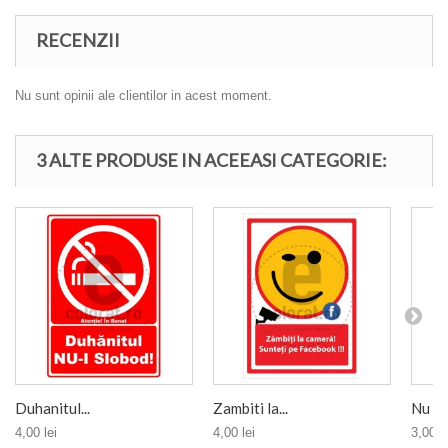
RECENZII
Nu sunt opinii ale clientilor in acest moment.
3 ALTE PRODUSE IN ACEEASI CATEGORIE:
Duhanitul...
Zambiti la...
Nu Par
4,00 lei
4,00 lei
3,00 le