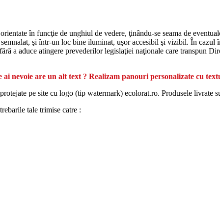
 orientate în funcţie de unghiul de vedere, ţinându-se seama de eventualele
emnalat, şi într-un loc bine iluminat, uşor accesibil şi vizibil. În cazul î
, fără a aduce atingere prevederilor legislaţiei naţionale care transpun Di
 ai nevoie are un alt text ? Realizam panouri personalizate cu text
protejate pe site cu logo (tip watermark) ecolorat.ro. Produsele livrate s
ebarile tale trimise catre :