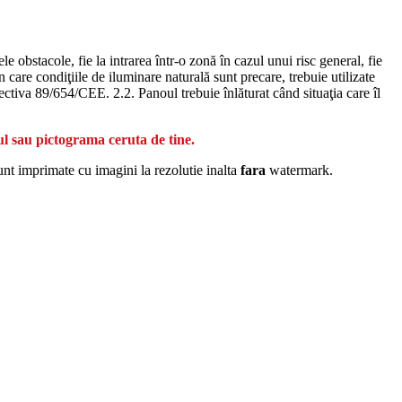
 obstacole, fie la intrarea într-o zonă în cazul unui risc general, fie
n care condiţiile de iluminare naturală sunt precare, trebuie utilizate
rectiva 89/654/CEE. 2.2. Panoul trebuie înlăturat când situaţia care îl
ul sau pictograma ceruta de tine.
unt imprimate cu imagini la rezolutie inalta
fara
watermark.