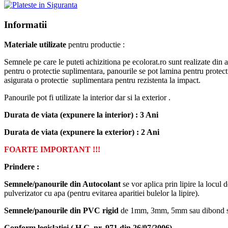
Informatii
Materiale utilizate
pentru productie :
Semnele pe care le puteti achizitiona pe ecolorat.ro sunt realizate din
pentru o protectie suplimentara, panourile se pot lamina pentru prot
asigurata o protectie suplimentara pentru rezistenta la impact.
Panourile pot fi utilizate la interior dar si la exterior .
Durata de viata (expunere la interior) : 3 Ani
Durata de viata (
expunere la
exterior
) : 2 Ani
FOARTE IMPORTANT !!!
Prindere :
Semnele/panourile din Autocolant
se vor aplica prin lipire la locul 
pulverizator cu apa (pentru evitarea aparitiei bulelor la lipire).
Semnele/panourile din PVC rigid
de 1mm, 3mm, 5mm sau dibond se vo
Conform legislatiei ( H.G. nr. 971 din 26/07/2006)