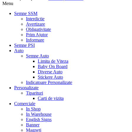
Menu
Semne SSM
Interdictie
Avertizare
Obligativitate
Prim Ajutor
Informare
Semne PSI
Auto
Semne Auto
Limita de Viteza
Baby On Board
Diverse Auto
Stickere Auto
Indicatoare Personalizate
Personalizate
Tiparituri
Carti de vizita
Comerciale
In Shop
In Warehouse
English Signs
Banner
Magneti