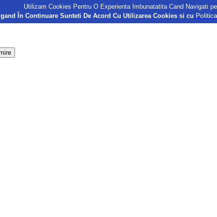
Utilizam Cookies Pentru O Experienta Imbunatatita Cand Navigati pe
Politic
gand În Continuare Sunteti De Acord Cu Utilizarea Cookies si cu
mire