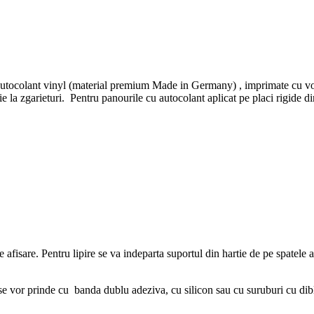
 autocolant vinyl (material premium Made in Germany) , imprimate cu vops
ectie la zgarieturi. Pentru panourile cu autocolant aplicat pe placi r
de afisare. Pentru lipire se va indeparta suportul din hartie de pe spatele 
r prinde cu banda dublu adeziva, cu silicon sau cu suruburi cu diblu 