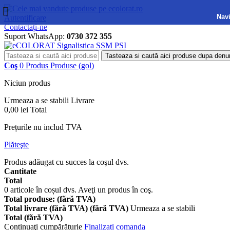
Navi
Autentificare
Contactați-ne
Suport WhatsApp:
0730 372 355
Tasteaza si caută aici produse dupa denu
Coş
0
Produs
Produse
(gol)
Niciun produs
Urmeaza a se stabili
Livrare
0,00 lei
Total
Prețurile nu includ TVA
Plăteşte
Produs adăugat cu succes la coşul dvs.
Cantitate
Total
0
articole în coșul dvs.
Aveţi un produs în coş.
Total produse: (fără TVA)
Total livrare (fără TVA) (fără TVA)
Urmeaza a se stabili
Total (fără TVA)
Continuaţi cumpărăturie
Finalizați comanda