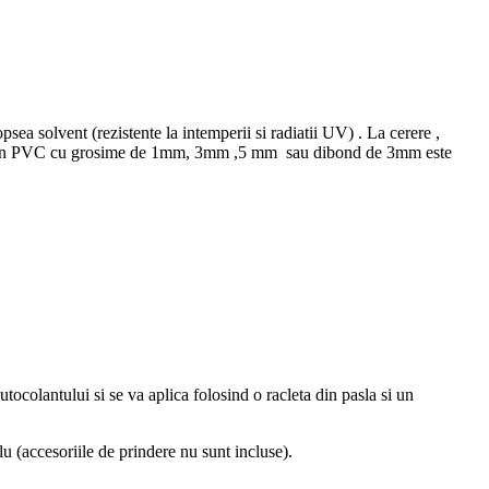
ea solvent (rezistente la intemperii si radiatii UV) . La cerere ,
igide din PVC cu grosime de 1mm, 3mm ,5 mm sau dibond de 3mm este
autocolantului si se va aplica folosind o racleta din pasla si un
(accesoriile de prindere nu sunt incluse).