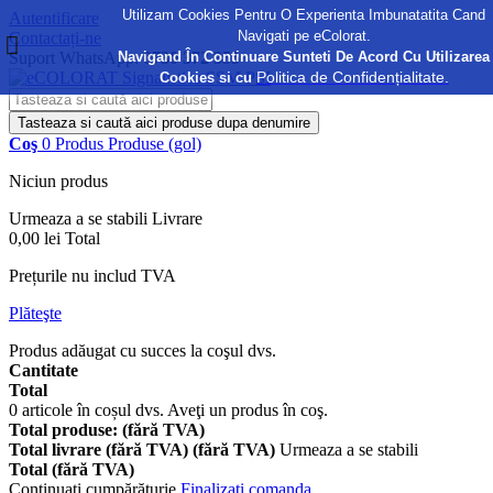
Utilizam Cookies Pentru O Experienta Imbunatatita Cand
Autentificare
Navigati pe eColorat.
Contactați-ne
Navigand În Continuare Sunteti De Acord Cu Utilizarea
Suport WhatsApp:
0730 372 355
Politica de Confidențialitate.
Cookies si cu
Tasteaza si caută aici produse dupa denumire
Coş
0
Produs
Produse
(gol)
Niciun produs
Urmeaza a se stabili
Livrare
0,00 lei
Total
Prețurile nu includ TVA
Plăteşte
Produs adăugat cu succes la coşul dvs.
Cantitate
Total
0
articole în coșul dvs.
Aveţi un produs în coş.
Total produse: (fără TVA)
Total livrare (fără TVA) (fără TVA)
Urmeaza a se stabili
Total (fără TVA)
Continuaţi cumpărăturie
Finalizați comanda