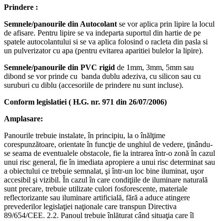
Prindere :
Semnele/panourile din Autocolant
se vor aplica prin lipire la locul
de afisare. Pentru lipire se va indeparta suportul din hartie de pe
spatele autocolantului si se va aplica folosind o racleta din pasla si
un pulverizator cu apa (pentru evitarea aparitiei bulelor la lipire).
Semnele/panourile din PVC rigid
de 1mm, 3mm, 5mm sau
dibond se vor prinde cu banda dublu adeziva, cu silicon sau cu
suruburi cu diblu (accesoriile de prindere nu sunt incluse).
Conform legislatiei ( H.G. nr. 971 din 26/07/2006)
Amplasare:
Panourile trebuie instalate, în principiu, la o înălţime
corespunzătoare, orientate în funcţie de unghiul de vedere, ţinându-
se seama de eventualele obstacole, fie la intrarea într-o zonă în cazul
unui risc general, fie în imediata apropiere a unui risc determinat sau
a obiectului ce trebuie semnalat, şi într-un loc bine iluminat, uşor
accesibil şi vizibil. În cazul în care condiţiile de iluminare naturală
sunt precare, trebuie utilizate culori fosforescente, materiale
reflectorizante sau iluminare artificială, fără a aduce atingere
prevederilor legislaţiei naţionale care transpun Directiva
89/654/CEE. 2.2. Panoul trebuie înlăturat când situaţia care îl