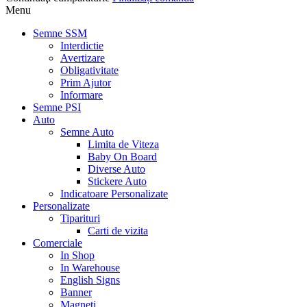
Menu
Semne SSM
Interdictie
Avertizare
Obligativitate
Prim Ajutor
Informare
Semne PSI
Auto
Semne Auto
Limita de Viteza
Baby On Board
Diverse Auto
Stickere Auto
Indicatoare Personalizate
Personalizate
Tiparituri
Carti de vizita
Comerciale
In Shop
In Warehouse
English Signs
Banner
Magneti