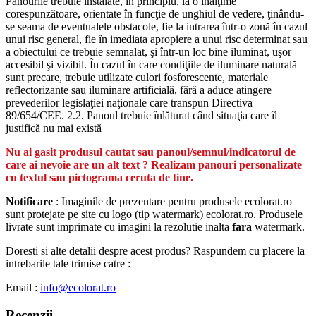
Panourile trebuie instalate, în principiu, la o înălţime
corespunzătoare, orientate în funcţie de unghiul de vedere, ţinându-
se seama de eventualele obstacole, fie la intrarea într-o zonă în cazul
unui risc general, fie în imediata apropiere a unui risc determinat sau
a obiectului ce trebuie semnalat, şi într-un loc bine iluminat, uşor
accesibil şi vizibil. În cazul în care condiţiile de iluminare naturală
sunt precare, trebuie utilizate culori fosforescente, materiale
reflectorizante sau iluminare artificială, fără a aduce atingere
prevederilor legislaţiei naţionale care transpun Directiva
89/654/CEE. 2.2. Panoul trebuie înlăturat când situaţia care îl
justifică nu mai există
Nu ai gasit produsul cautat sau panoul/semnul/indicatorul de
care ai nevoie are un alt text ? Realizam panouri personalizate
cu textul sau pictograma ceruta de tine.
Notificare
: Imaginile de prezentare pentru produsele ecolorat.ro
sunt protejate pe site cu logo (tip watermark) ecolorat.ro. Produsele
livrate sunt imprimate cu imagini la rezolutie inalta
fara
watermark.
Doresti si alte detalii despre acest produs? Raspundem cu placere la
intrebarile tale trimise catre :
Email :
info@ecolorat.ro
Recenzii