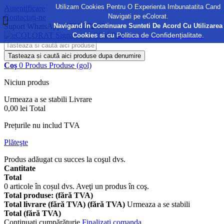
Utilizam Cookies Pentru O Experienta Imbunatatita Cand
Autentificare
Navigati pe eColorat.
Contactați-ne
Navigand În Continuare Sunteti De Acord Cu Utilizarea
Suport WhatsApp:
0730 372 355
Politica de Confidențialitate.
Cookies si cu
Tasteaza si caută aici produse dupa denumire
Coş
0
Produs
Produse
(gol)
Niciun produs
Urmeaza a se stabili
Livrare
0,00 lei
Total
Prețurile nu includ TVA
Plăteşte
Produs adăugat cu succes la coşul dvs.
Cantitate
Total
0
articole în coșul dvs.
Aveţi un produs în coş.
Total produse: (fără TVA)
Total livrare (fără TVA) (fără TVA)
Urmeaza a se stabili
Total (fără TVA)
Continuaţi cumpărăturie
Finalizați comanda