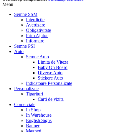
Menu
Semne SSM
Interdictie
Avertizare
Obligativitate
Prim Ajutor
Informare
Semne PSI
Auto
Semne Auto
Limita de Viteza
Baby On Board
Diverse Auto
Stickere Auto
Indicatoare Personalizate
Personalizate
Tiparituri
Carti de vizita
Comerciale
In Shop
In Warehouse
English Signs
Banner
Magneti