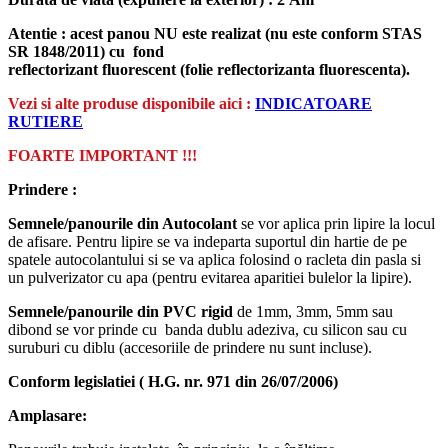
Atentie : acest panou NU este realizat (nu este conform STAS
SR 1848/2011) cu fond
reflectorizant
fluorescent
(folie
reflectorizant
a fluorescenta).
Vezi si alte produse disponibile aici :
INDICATOARE
RUTIERE
FOARTE IMPORTANT !!!
Prindere :
Semnele/panourile din Autocolant
se vor aplica prin lipire la locul
de afisare. Pentru lipire se va indeparta suportul din hartie de pe
spatele autocolantului si se va aplica folosind o racleta din pasla si
un pulverizator cu apa (pentru evitarea aparitiei bulelor la lipire).
Semnele/panourile din PVC rigid
de 1mm, 3mm, 5mm sau
dibond se vor prinde cu banda dublu adeziva, cu silicon sau cu
suruburi cu diblu (accesoriile de prindere nu sunt incluse).
Conform legislatiei ( H.G. nr. 971 din 26/07/2006)
Amplasare: