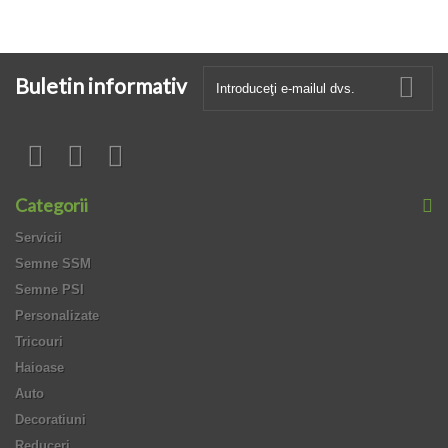
Buletin informativ
Categorii
Servicii
Semne SSM
Semne PSI
Personalizate
Tricouri
Haioase
Auto
Decoratiuni
Reduceri