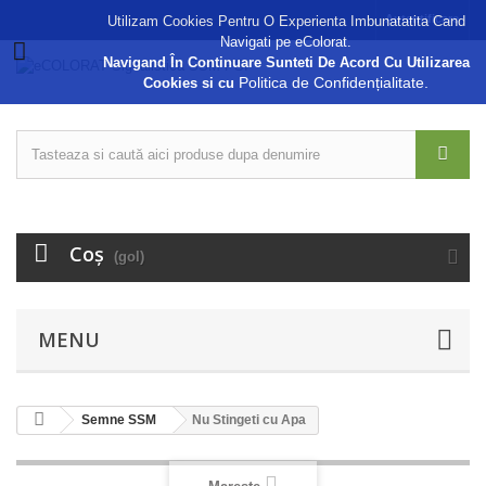
Autentificare
Utilizam Cookies Pentru O Experienta Imbunatatita Cand
Navigati pe eColorat.
Navigand În Continuare Sunteti De Acord Cu Utilizarea
Politica de Confidențialitate.
Cookies si cu
Coş
(gol)
MENU
Semne SSM
Nu Stingeti cu Apa