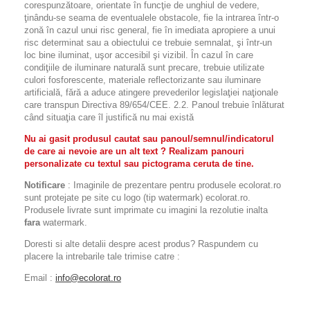
corespunzătoare, orientate în funcţie de unghiul de vedere,
ţinându-se seama de eventualele obstacole, fie la intrarea într-o
zonă în cazul unui risc general, fie în imediata apropiere a unui
risc determinat sau a obiectului ce trebuie semnalat, şi într-un
loc bine iluminat, uşor accesibil şi vizibil. În cazul în care
condiţiile de iluminare naturală sunt precare, trebuie utilizate
culori fosforescente, materiale reflectorizante sau iluminare
artificială, fără a aduce atingere prevederilor legislaţiei naţionale
care transpun Directiva 89/654/CEE. 2.2. Panoul trebuie înlăturat
când situaţia care îl justifică nu mai există
Nu ai gasit produsul cautat sau panoul/semnul/indicatorul
de care ai nevoie are un alt text ? Realizam panouri
personalizate cu textul sau pictograma ceruta de tine.
Notificare
: Imaginile de prezentare pentru produsele ecolorat.ro
sunt protejate pe site cu logo (tip watermark) ecolorat.ro.
Produsele livrate sunt imprimate cu imagini la rezolutie inalta
fara
watermark.
Doresti si alte detalii despre acest produs? Raspundem cu
placere la intrebarile tale trimise catre :
Email :
info@ecolorat.ro