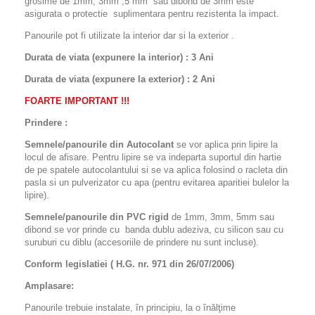
grosime de 1mm, 3mm ,5 mm sau dibond de 3mm este
asigurata o protectie suplimentara pentru rezistenta la impact.
Panourile pot fi utilizate la interior dar si la exterior .
Durata de viata (expunere la interior) : 3 Ani
Durata de viata (
expunere la
exterior
) : 2 Ani
FOARTE IMPORTANT !!!
Prindere :
Semnele/panourile din Autocolant
se vor aplica prin lipire la
locul de afisare. Pentru lipire se va indeparta suportul din hartie
de pe spatele autocolantului si se va aplica folosind o racleta din
pasla si un pulverizator cu apa (pentru evitarea aparitiei bulelor la
lipire).
Semnele/panourile din PVC rigid
de 1mm, 3mm, 5mm sau
dibond se vor prinde cu banda dublu adeziva, cu silicon sau cu
suruburi cu diblu (accesoriile de prindere nu sunt incluse).
Conform legislatiei ( H.G. nr. 971 din 26/07/2006)
Amplasare:
Panourile trebuie instalate, în principiu, la o înălţime