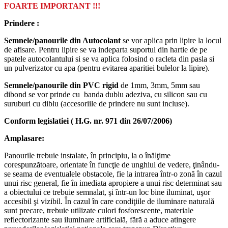
FOARTE IMPORTANT !!!
Prindere :
Semnele/panourile din Autocolant
se vor aplica prin lipire la locul
de afisare. Pentru lipire se va indeparta suportul din hartie de pe
spatele autocolantului si se va aplica folosind o racleta din pasla si
un pulverizator cu apa (pentru evitarea aparitiei bulelor la lipire).
Semnele/panourile din PVC rigid
de 1mm, 3mm, 5mm sau
dibond se vor prinde cu banda dublu adeziva, cu silicon sau cu
suruburi cu diblu (accesoriile de prindere nu sunt incluse).
Conform legislatiei ( H.G. nr. 971 din 26/07/2006)
Amplasare:
Panourile trebuie instalate, în principiu, la o înălţime
corespunzătoare, orientate în funcţie de unghiul de vedere, ţinându-
se seama de eventualele obstacole, fie la intrarea într-o zonă în cazul
unui risc general, fie în imediata apropiere a unui risc determinat sau
a obiectului ce trebuie semnalat, şi într-un loc bine iluminat, uşor
accesibil şi vizibil. În cazul în care condiţiile de iluminare naturală
sunt precare, trebuie utilizate culori fosforescente, materiale
reflectorizante sau iluminare artificială, fără a aduce atingere