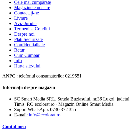
Cele mai cumpărate
Magazinele noastre
Contactați-ne
Livrare
Aviz Juridic
Termeni si Conditii
Despre noi
Plati Securizate
Confidentialitate
Retur
Cum Cumpar
Info
Harta site-ului
ANPC : telefonul consumatorilor 0219551
Informații despre magazin
SC Smart Media SRL, Strada Buziasului, nr.36 Lugoj, judetul
Timis, RO ecolorat.ro - Magazin Online Smart Media
Suport WhatsApp:
0730 372 355
E-mail:
info@ecolorat.ro
Contul meu