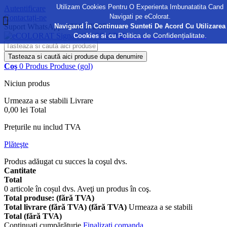
Utilizam Cookies Pentru O Experienta Imbunatatita Cand
Autentificare
Navigati pe eColorat.
Contactați-ne
Navigand În Continuare Sunteti De Acord Cu Utilizarea
Suport WhatsApp:
0730 372 355
Politica de Confidențialitate.
Cookies si cu
Tasteaza si caută aici produse dupa denumire
Coş
0
Produs
Produse
(gol)
Niciun produs
Urmeaza a se stabili
Livrare
0,00 lei
Total
Prețurile nu includ TVA
Plăteşte
Produs adăugat cu succes la coşul dvs.
Cantitate
Total
0
articole în coșul dvs.
Aveţi un produs în coş.
Total produse: (fără TVA)
Total livrare (fără TVA) (fără TVA)
Urmeaza a se stabili
Total (fără TVA)
Continuaţi cumpărăturie
Finalizați comanda