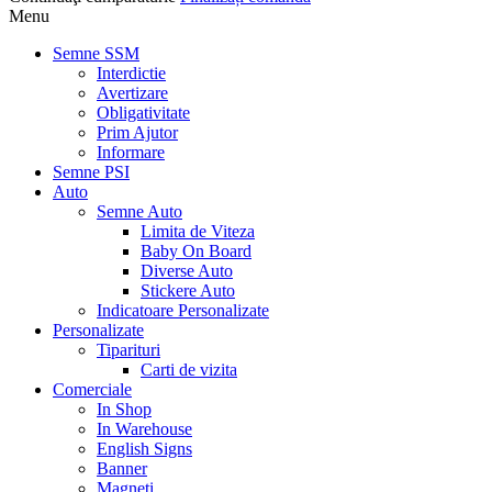
Menu
Semne SSM
Interdictie
Avertizare
Obligativitate
Prim Ajutor
Informare
Semne PSI
Auto
Semne Auto
Limita de Viteza
Baby On Board
Diverse Auto
Stickere Auto
Indicatoare Personalizate
Personalizate
Tiparituri
Carti de vizita
Comerciale
In Shop
In Warehouse
English Signs
Banner
Magneti