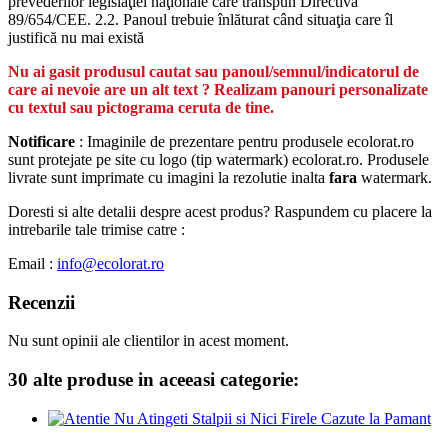
prevederilor legislaţiei naţionale care transpun Directiva
89/654/CEE. 2.2. Panoul trebuie înlăturat când situaţia care îl
justifică nu mai există
Nu ai gasit produsul cautat sau panoul/semnul/indicatorul de
care ai nevoie are un alt text ? Realizam panouri personalizate
cu textul sau pictograma ceruta de tine.
Notificare
: Imaginile de prezentare pentru produsele ecolorat.ro
sunt protejate pe site cu logo (tip watermark) ecolorat.ro. Produsele
livrate sunt imprimate cu imagini la rezolutie inalta
fara
watermark.
Doresti si alte detalii despre acest produs? Raspundem cu placere la
intrebarile tale trimise catre :
Email :
info@ecolorat.ro
Recenzii
Nu sunt opinii ale clientilor in acest moment.
30 alte produse in aceeasi categorie: