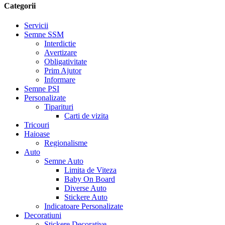
Categorii
Servicii
Semne SSM
Interdictie
Avertizare
Obligativitate
Prim Ajutor
Informare
Semne PSI
Personalizate
Tiparituri
Carti de vizita
Tricouri
Haioase
Regionalisme
Auto
Semne Auto
Limita de Viteza
Baby On Board
Diverse Auto
Stickere Auto
Indicatoare Personalizate
Decoratiuni
Stickere Decorative