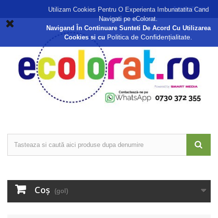
Autentificare
Utilizam Cookies Pentru O Experienta Imbunatatita Cand
Navigati pe eColorat.
Navigand În Continuare Sunteti De Acord Cu Utilizarea
Politica de Confidențialitate.
Cookies si cu
Coş
(gol)