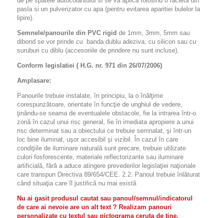
de pe spatele autocolantului si se va aplica folosind o racleta din
pasla si un pulverizator cu apa (pentru evitarea aparitiei bulelor la
lipire).
Semnele/panourile din PVC rigid
de 1mm, 3mm, 5mm sau
dibond se vor prinde cu banda dublu adeziva, cu silicon sau cu
suruburi cu diblu (accesoriile de prindere nu sunt incluse).
Conform legislatiei ( H.G. nr. 971 din 26/07/2006)
Amplasare:
Panourile trebuie instalate, în principiu, la o înălţime
corespunzătoare, orientate în funcţie de unghiul de vedere,
ţinându-se seama de eventualele obstacole, fie la intrarea într-o
zonă în cazul unui risc general, fie în imediata apropiere a unui
risc determinat sau a obiectului ce trebuie semnalat, şi într-un
loc bine iluminat, uşor accesibil şi vizibil. În cazul în care
condiţiile de iluminare naturală sunt precare, trebuie utilizate
culori fosforescente, materiale reflectorizante sau iluminare
artificială, fără a aduce atingere prevederilor legislaţiei naţionale
care transpun Directiva 89/654/CEE. 2.2. Panoul trebuie înlăturat
când situaţia care îl justifică nu mai există
Nu ai gasit produsul cautat sau panoul/semnul/indicatorul
de care ai nevoie are un alt text ? Realizam panouri
personalizate cu textul sau pictograma ceruta de tine.