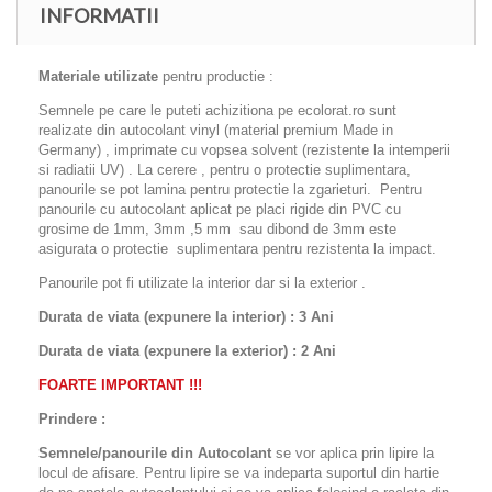
INFORMATII
Materiale utilizate
pentru productie :
Semnele pe care le puteti achizitiona pe ecolorat.ro sunt
realizate din autocolant vinyl (material premium Made in
Germany) , imprimate cu vopsea solvent (rezistente la intemperii
si radiatii UV) . La cerere , pentru o protectie suplimentara,
panourile se pot lamina pentru protectie la zgarieturi. Pentru
panourile cu autocolant aplicat pe placi rigide din PVC cu
grosime de 1mm, 3mm ,5 mm sau dibond de 3mm este
asigurata o protectie suplimentara pentru rezistenta la impact.
Panourile pot fi utilizate la interior dar si la exterior .
Durata de viata (expunere la interior) : 3 Ani
Durata de viata (
expunere la
exterior
) : 2 Ani
FOARTE IMPORTANT !!!
Prindere :
Semnele/panourile din Autocolant
se vor aplica prin lipire la
locul de afisare. Pentru lipire se va indeparta suportul din hartie