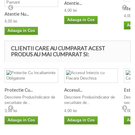
Atentie...
Atenti
4,00 lei
Atentie Nu...
4,00 le
Adauga in Cos
4,00 lei
Ada
Adauga in Cos
CLIENTII CARE AU CUMPARAT ACEST
PRODUS AU MAI CUMPARAT SI:
Protectie Cu...
Accesul...
Este..
Descriere ProdusIndicator de
Descriere ProdusIndicator de
Descri
securitate de...
securitate de...
securi
3,00 lei
4,00 lei
4,00 le
Adauga in Cos
Adauga in Cos
Ada