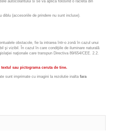
atele autocolantului si se va aplica folosind o racleta din
iblu (accesoriile de prindere nu sunt incluse).
ntualele obstacole, fie la intrarea într-o zonă în cazul unui
l şi vizibil. În cazul în care condiţiile de iluminare naturală
legislaţiei naţionale care transpun Directiva 89/654/CEE. 2.2.
 textul sau pictograma ceruta de tine.
ate sunt imprimate cu imagini la rezolutie inalta
fara