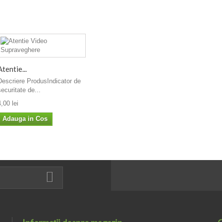
Atentie...
Descriere ProdusIndicator de
securitate de...
4,00 lei
Adauga in Cos