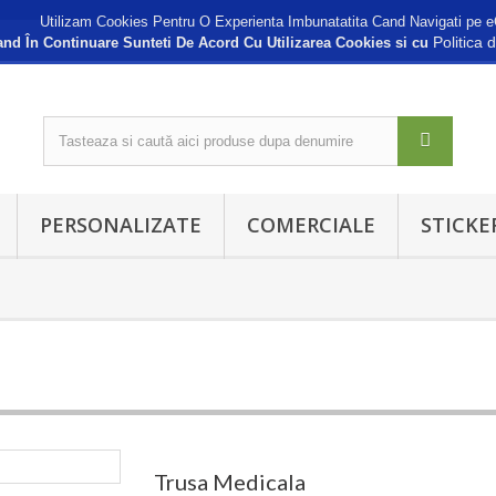
Utilizam Cookies Pentru O Experienta Imbunatatita Cand Navigati pe e
Politica 
nd În Continuare Sunteti De Acord Cu Utilizarea Cookies si cu
PERSONALIZATE
COMERCIALE
STICKE
Trusa Medicala