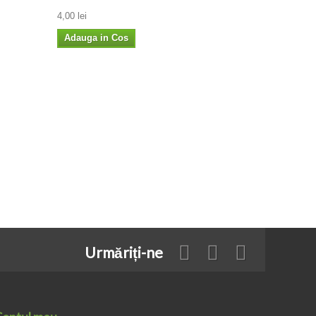
4,00 lei
Adauga in Cos
Urmăriți-ne