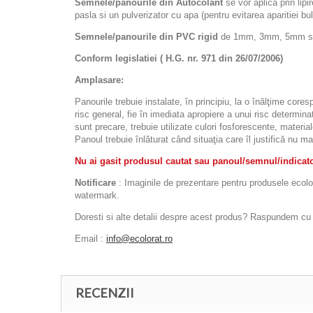
Semnele/panourile din Autocolant
se vor aplica prin lipi
pasla si un pulverizator cu apa (pentru evitarea aparitiei bulel
Semnele/panourile din PVC rigid
de 1mm, 3mm, 5mm sau d
Conform legislatiei ( H.G. nr. 971 din 26/07/2006)
Amplasare:
Panourile trebuie instalate, în principiu, la o înălţime cor
risc general, fie în imediata apropiere a unui risc determinat
sunt precare, trebuie utilizate culori fosforescente, materia
Panoul trebuie înlăturat când situaţia care îl justifică nu ma
Nu ai gasit produsul cautat sau panoul/semnul/indicator
Notificare
: Imaginile de prezentare pentru produsele ecolora
watermark.
Doresti si alte detalii despre acest produs? Raspundem cu pl
Email :
info@ecolorat.ro
RECENZII