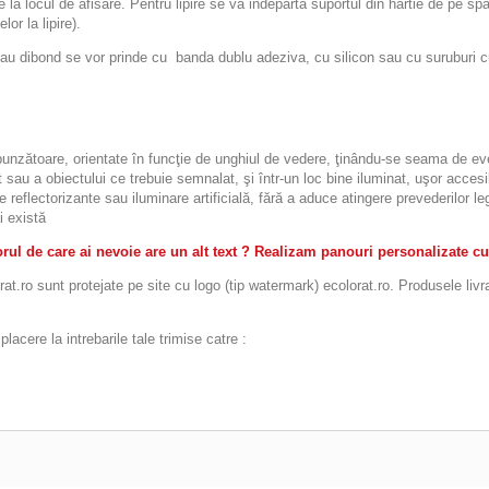
re la locul de afisare. Pentru lipire se va indeparta suportul din hartie de pe sp
or la lipire).
ibond se vor prinde cu banda dublu adeziva, cu silicon sau cu suruburi cu d
espunzătoare, orientate în funcţie de unghiul de vedere, ţinându-se seama de eve
 sau a obiectului ce trebuie semnalat, şi într-un loc bine iluminat, uşor accesibi
le reflectorizante sau iluminare artificială, fără a aduce atingere prevederilor 
i există
ul de care ai nevoie are un alt text ? Realizam panouri personalizate cu
t.ro sunt protejate pe site cu logo (tip watermark) ecolorat.ro. Produsele livr
acere la intrebarile tale trimise catre :