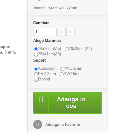
Termen Livrare: 48 - 72 ore
Cantitate
Alege Marimea
suport
14x20cm(A5)
20x29cm(A4)
mm, 3 mm,
29x41cm(A3)
Suport
Autocolant
PVC-1mm
PVC-3mm
PVC-5mm
Dibond
Adauga in
cos
Adauga la Favorite