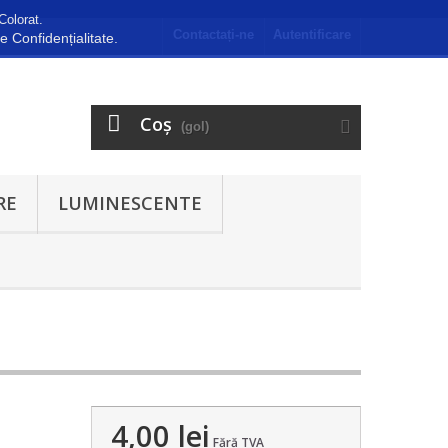
Colorat.
Contactați-ne
Autentificare
de Confidențialitate.
Coş
(gol)
RE
LUMINESCENTE
4,00 lei
Fără TVA