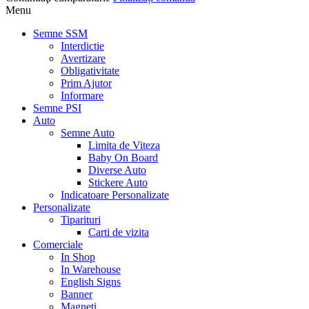
Menu
Semne SSM
Interdictie
Avertizare
Obligativitate
Prim Ajutor
Informare
Semne PSI
Auto
Semne Auto
Limita de Viteza
Baby On Board
Diverse Auto
Stickere Auto
Indicatoare Personalizate
Personalizate
Tiparituri
Carti de vizita
Comerciale
In Shop
In Warehouse
English Signs
Banner
Magneti