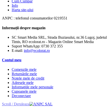
Cum Cumpar
Info
Harta site-ului
ANPC : telefonul consumatorilor 0219551
Informații despre magazin
SC Smart Media SRL, Strada Buziasului, nr.36 Lugoj, judetul
Timis, RO ecolorat.ro - Magazin Online Smart Media
Suport WhatsApp:
0730 372 355
E-mail:
info@ecolorat.ro
Contul meu
Comenzile mele
Returnările mele
Notele mele de credit
Adresele mele
Informaţiile mele personale
Cupoanele mele
Deconectare
Scroll / Deruleaza