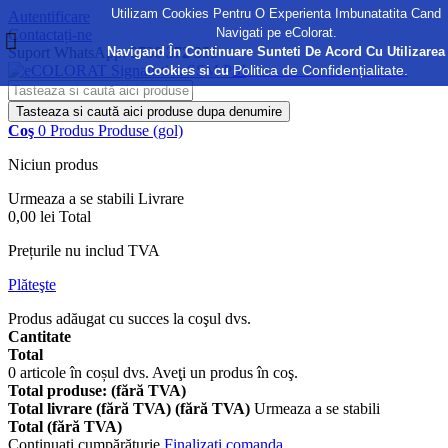
Utilizam Cookies Pentru O Experienta Imbunatatita Cand
Autentificare
Navigati pe eColorat.
Contactați-ne
Navigand În Continuare Sunteti De Acord Cu Utilizarea
Suport WhatsApp:
0730 372 355
Politica de Confidențialitate.
Cookies si cu
Tasteaza si caută aici produse dupa denumire
Coş
0
Produs
Produse
(gol)
Niciun produs
Urmeaza a se stabili
Livrare
0,00 lei
Total
Prețurile nu includ TVA
Plăteşte
Produs adăugat cu succes la coşul dvs.
Cantitate
Total
0
articole în coșul dvs.
Aveţi un produs în coş.
Total produse: (fără TVA)
Total livrare (fără TVA) (fără TVA)
Urmeaza a se stabili
Total (fără TVA)
Continuaţi cumpărăturie
Finalizați comanda