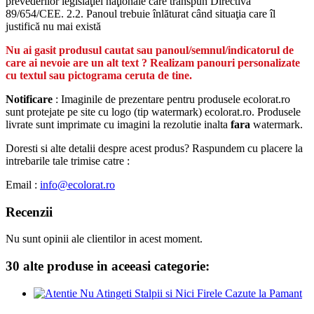
prevederilor legislaţiei naţionale care transpun Directiva
89/654/CEE. 2.2. Panoul trebuie înlăturat când situaţia care îl
justifică nu mai există
Nu ai gasit produsul cautat sau panoul/semnul/indicatorul de
care ai nevoie are un alt text ? Realizam panouri personalizate
cu textul sau pictograma ceruta de tine.
Notificare
: Imaginile de prezentare pentru produsele ecolorat.ro
sunt protejate pe site cu logo (tip watermark) ecolorat.ro. Produsele
livrate sunt imprimate cu imagini la rezolutie inalta
fara
watermark.
Doresti si alte detalii despre acest produs? Raspundem cu placere la
intrebarile tale trimise catre :
Email :
info@ecolorat.ro
Recenzii
Nu sunt opinii ale clientilor in acest moment.
30 alte produse in aceeasi categorie: