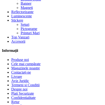
Banner
Magneti
Reflectorizante
Luminescente
Stickere
Seturi
Pictograme
Printuri Mari
Top Vanzari
Accesorii
Informaţii
Produse noi
Cele mai cumpărate
Magazinele noastre
Contactați-ne
Livrare
Aviz Juridic
Termeni si Conditii
Despre noi
Plati Securizate
Confidentialitate
Retur