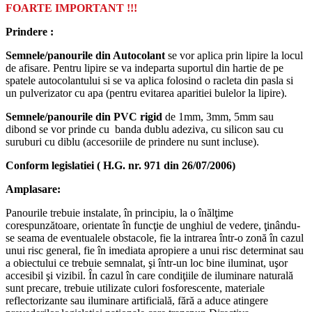
FOARTE IMPORTANT !!!
Prindere :
Semnele/panourile din Autocolant
se vor aplica prin lipire la locul
de afisare. Pentru lipire se va indeparta suportul din hartie de pe
spatele autocolantului si se va aplica folosind o racleta din pasla si
un pulverizator cu apa (pentru evitarea aparitiei bulelor la lipire).
Semnele/panourile din PVC rigid
de 1mm, 3mm, 5mm sau
dibond se vor prinde cu banda dublu adeziva, cu silicon sau cu
suruburi cu diblu (accesoriile de prindere nu sunt incluse).
Conform legislatiei ( H.G. nr. 971 din 26/07/2006)
Amplasare:
Panourile trebuie instalate, în principiu, la o înălţime
corespunzătoare, orientate în funcţie de unghiul de vedere, ţinându-
se seama de eventualele obstacole, fie la intrarea într-o zonă în cazul
unui risc general, fie în imediata apropiere a unui risc determinat sau
a obiectului ce trebuie semnalat, şi într-un loc bine iluminat, uşor
accesibil şi vizibil. În cazul în care condiţiile de iluminare naturală
sunt precare, trebuie utilizate culori fosforescente, materiale
reflectorizante sau iluminare artificială, fără a aduce atingere