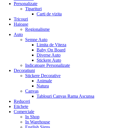
Personalizate
Tiparituri
Carti de vizita
Tricouri
Haioase
Regionalisme
Auto
Semne Auto
Limita de Viteza
Baby On Board
Diverse Auto
Stickere Auto
Indicatoare Personalizate
Decoratiuni
Stickere Decorative
Animale
Natura
Canvas
Tablouri Canvas Rama Ascunsa
Reduceri
Etichete
Comerciale
In Shop
In Warehouse
English Signs