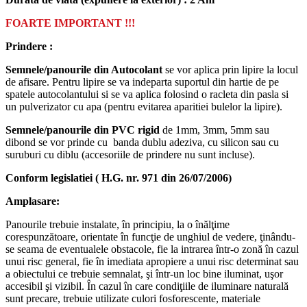
FOARTE IMPORTANT !!!
Prindere :
Semnele/panourile din Autocolant
se vor aplica prin lipire la locul
de afisare. Pentru lipire se va indeparta suportul din hartie de pe
spatele autocolantului si se va aplica folosind o racleta din pasla si
un pulverizator cu apa (pentru evitarea aparitiei bulelor la lipire).
Semnele/panourile din PVC rigid
de 1mm, 3mm, 5mm sau
dibond se vor prinde cu banda dublu adeziva, cu silicon sau cu
suruburi cu diblu (accesoriile de prindere nu sunt incluse).
Conform legislatiei ( H.G. nr. 971 din 26/07/2006)
Amplasare:
Panourile trebuie instalate, în principiu, la o înălţime
corespunzătoare, orientate în funcţie de unghiul de vedere, ţinându-
se seama de eventualele obstacole, fie la intrarea într-o zonă în cazul
unui risc general, fie în imediata apropiere a unui risc determinat sau
a obiectului ce trebuie semnalat, şi într-un loc bine iluminat, uşor
accesibil şi vizibil. În cazul în care condiţiile de iluminare naturală
sunt precare, trebuie utilizate culori fosforescente, materiale