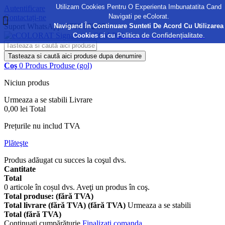
Utilizam Cookies Pentru O Experienta Imbunatatita Cand
Autentificare
Navigati pe eColorat.
Contactați-ne
Navigand În Continuare Sunteti De Acord Cu Utilizarea
Suport WhatsApp:
0730 372 355
Politica de Confidențialitate.
Cookies si cu
Tasteaza si caută aici produse dupa denumire
Coş
0
Produs
Produse
(gol)
Niciun produs
Urmeaza a se stabili
Livrare
0,00 lei
Total
Prețurile nu includ TVA
Plăteşte
Produs adăugat cu succes la coşul dvs.
Cantitate
Total
0
articole în coșul dvs.
Aveţi un produs în coş.
Total produse: (fără TVA)
Total livrare (fără TVA) (fără TVA)
Urmeaza a se stabili
Total (fără TVA)
Continuaţi cumpărăturie
Finalizați comanda