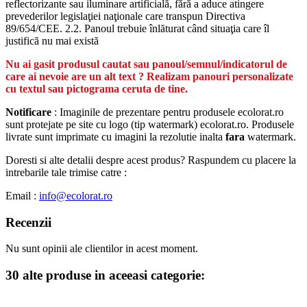
reflectorizante sau iluminare artificială, fără a aduce atingere
prevederilor legislaţiei naţionale care transpun Directiva
89/654/CEE. 2.2. Panoul trebuie înlăturat când situaţia care îl
justifică nu mai există
Nu ai gasit produsul cautat sau panoul/semnul/indicatorul de
care ai nevoie are un alt text ? Realizam panouri personalizate
cu textul sau pictograma ceruta de tine.
Notificare
: Imaginile de prezentare pentru produsele ecolorat.ro
sunt protejate pe site cu logo (tip watermark) ecolorat.ro. Produsele
livrate sunt imprimate cu imagini la rezolutie inalta
fara
watermark.
Doresti si alte detalii despre acest produs? Raspundem cu placere la
intrebarile tale trimise catre :
Email :
info@ecolorat.ro
Recenzii
Nu sunt opinii ale clientilor in acest moment.
30 alte produse in aceeasi categorie: