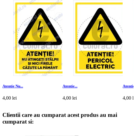
Atentie Nu...
Atentie...
Atentie.
4,00 lei
4,00 lei
4,00 le
Adauga in Cos
Adauga in Cos
Adauga
Clientii care au cumparat acest produs au mai
cumparat si: