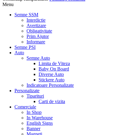
Menu
Semne SSM
Interdictie
Avertizare
Obligativitate
Prim Ajutor
Informare
Semne PSI
Auto
Semne Auto
Limita de Viteza
Baby On Board
Diverse Auto
Stickere Auto
Indicatoare Personalizate
Personalizate
Tiparituri
Carti de vizita
Comerciale
In Shop
In Warehouse
English Signs
Banner
Magneti