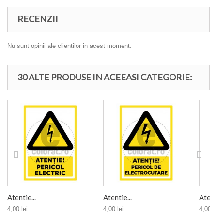
RECENZII
Nu sunt opinii ale clientilor in acest moment.
30 ALTE PRODUSE IN ACEEASI CATEGORIE:
Atentie...
Atentie...
Atenti
4,00 lei
4,00 lei
4,00 le