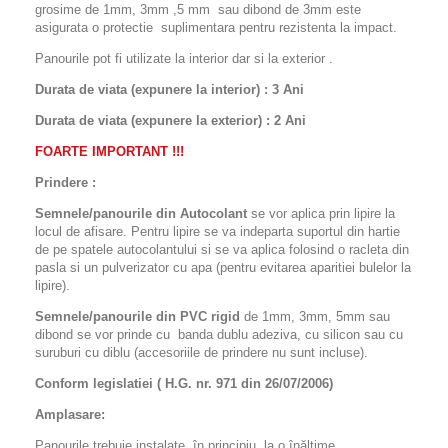
grosime de 1mm, 3mm ,5 mm sau dibond de 3mm este
asigurata o protectie suplimentara pentru rezistenta la impact.
Panourile pot fi utilizate la interior dar si la exterior .
Durata de viata (expunere la interior) : 3 Ani
Durata de viata (
expunere la
exterior
) : 2 Ani
FOARTE IMPORTANT !!!
Prindere :
Semnele/panourile din Autocolant
se vor aplica prin lipire la
locul de afisare. Pentru lipire se va indeparta suportul din hartie
de pe spatele autocolantului si se va aplica folosind o racleta din
pasla si un pulverizator cu apa (pentru evitarea aparitiei bulelor la
lipire).
Semnele/panourile din PVC rigid
de 1mm, 3mm, 5mm sau
dibond se vor prinde cu banda dublu adeziva, cu silicon sau cu
suruburi cu diblu (accesoriile de prindere nu sunt incluse).
Conform legislatiei ( H.G. nr. 971 din 26/07/2006)
Amplasare:
Panourile trebuie instalate, în principiu, la o înălţime