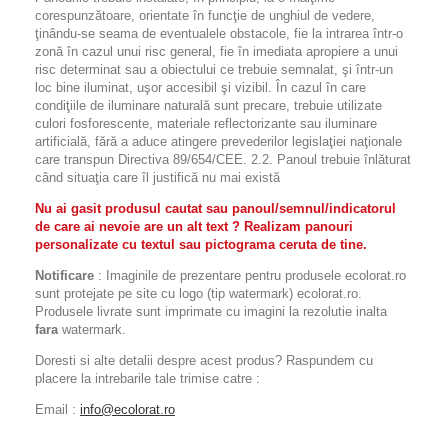
corespunzătoare, orientate în funcţie de unghiul de vedere,
ţinându-se seama de eventualele obstacole, fie la intrarea într-o
zonă în cazul unui risc general, fie în imediata apropiere a unui
risc determinat sau a obiectului ce trebuie semnalat, şi într-un
loc bine iluminat, uşor accesibil şi vizibil. În cazul în care
condiţiile de iluminare naturală sunt precare, trebuie utilizate
culori fosforescente, materiale reflectorizante sau iluminare
artificială, fără a aduce atingere prevederilor legislaţiei naţionale
care transpun Directiva 89/654/CEE. 2.2. Panoul trebuie înlăturat
când situaţia care îl justifică nu mai există
Nu ai gasit produsul cautat sau panoul/semnul/indicatorul
de care ai nevoie are un alt text ? Realizam panouri
personalizate cu textul sau pictograma ceruta de tine.
Notificare
: Imaginile de prezentare pentru produsele ecolorat.ro
sunt protejate pe site cu logo (tip watermark) ecolorat.ro.
Produsele livrate sunt imprimate cu imagini la rezolutie inalta
fara
watermark.
Doresti si alte detalii despre acest produs? Raspundem cu
placere la intrebarile tale trimise catre :
Email :
info@ecolorat.ro