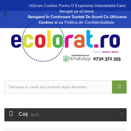
Autentificare
Utilizam Cookies Pentru O Experienta Imbunatatita Cand
Navigati pe eColorat.
Navigand În Continuare Sunteti De Acord Cu Utilizarea
Politica de Confidențialitate.
Cookies si cu
Coş
(gol)