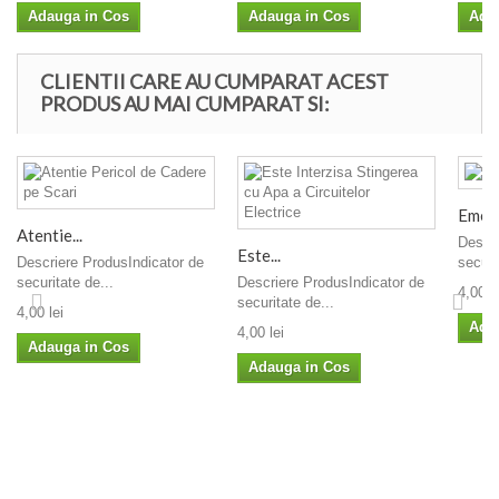
Adauga in Cos
Adauga in Cos
Ada
CLIENTII CARE AU CUMPARAT ACEST
PRODUS AU MAI CUMPARAT SI:
Emer
Atentie...
Descri
Este...
Descriere ProdusIndicator de
securi
securitate de...
Descriere ProdusIndicator de
4,00 le
securitate de...
4,00 lei
Ada
4,00 lei
Adauga in Cos
Adauga in Cos