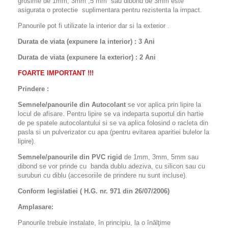
grosime de 1mm, 3mm ,5 mm sau dibond de 3mm este
asigurata o protectie suplimentara pentru rezistenta la impact.
Panourile pot fi utilizate la interior dar si la exterior .
Durata de viata (expunere la interior) : 3 Ani
Durata de viata (
expunere la
exterior
) : 2 Ani
FOARTE IMPORTANT !!!
Prindere :
Semnele/panourile din Autocolant
se vor aplica prin lipire la
locul de afisare. Pentru lipire se va indeparta suportul din hartie
de pe spatele autocolantului si se va aplica folosind o racleta din
pasla si un pulverizator cu apa (pentru evitarea aparitiei bulelor la
lipire).
Semnele/panourile din PVC rigid
de 1mm, 3mm, 5mm sau
dibond se vor prinde cu banda dublu adeziva, cu silicon sau cu
suruburi cu diblu (accesoriile de prindere nu sunt incluse).
Conform legislatiei ( H.G. nr. 971 din 26/07/2006)
Amplasare:
Panourile trebuie instalate, în principiu, la o înălţime