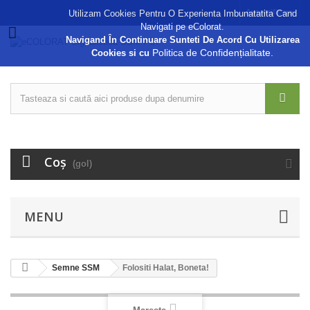
Autentificare
Utilizam Cookies Pentru O Experienta Imbunatatita Cand
Navigati pe eColorat.
Navigand În Continuare Sunteti De Acord Cu Utilizarea
Politica de Confidențialitate.
Cookies si cu
Coş
(gol)
MENU
Semne SSM
Folositi Halat, Boneta!