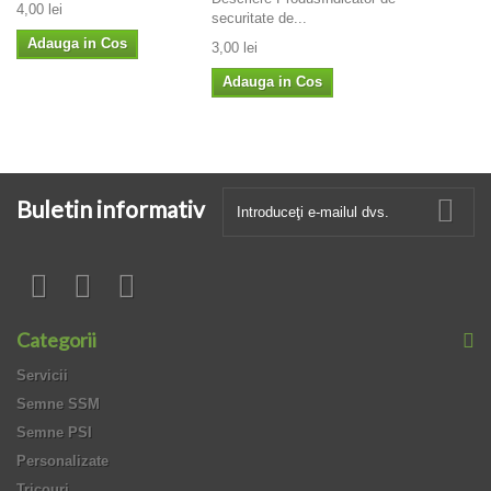
4,00 lei
securitate de...
Adauga in Cos
3,00 lei
Adauga in Cos
Buletin informativ
Categorii
Servicii
Semne SSM
Semne PSI
Personalizate
Tricouri