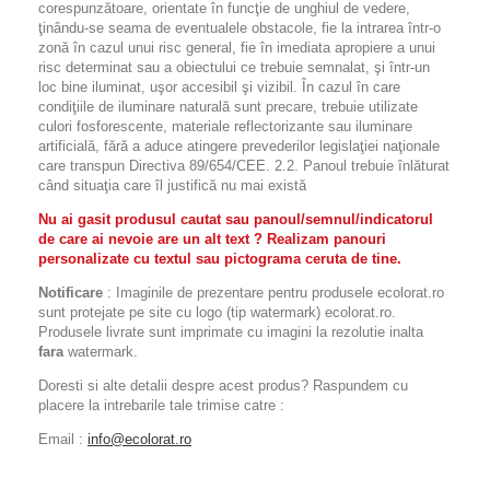
corespunzătoare, orientate în funcţie de unghiul de vedere,
ţinându-se seama de eventualele obstacole, fie la intrarea într-o
zonă în cazul unui risc general, fie în imediata apropiere a unui
risc determinat sau a obiectului ce trebuie semnalat, şi într-un
loc bine iluminat, uşor accesibil şi vizibil. În cazul în care
condiţiile de iluminare naturală sunt precare, trebuie utilizate
culori fosforescente, materiale reflectorizante sau iluminare
artificială, fără a aduce atingere prevederilor legislaţiei naţionale
care transpun Directiva 89/654/CEE. 2.2. Panoul trebuie înlăturat
când situaţia care îl justifică nu mai există
Nu ai gasit produsul cautat sau panoul/semnul/indicatorul
de care ai nevoie are un alt text ? Realizam panouri
personalizate cu textul sau pictograma ceruta de tine.
Notificare
: Imaginile de prezentare pentru produsele ecolorat.ro
sunt protejate pe site cu logo (tip watermark) ecolorat.ro.
Produsele livrate sunt imprimate cu imagini la rezolutie inalta
fara
watermark.
Doresti si alte detalii despre acest produs? Raspundem cu
placere la intrebarile tale trimise catre :
Email :
info@ecolorat.ro