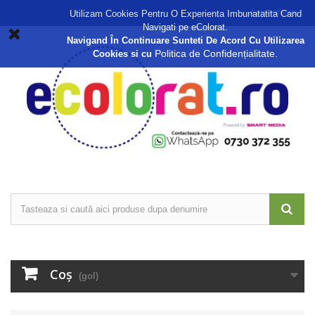
Autentificare
Utilizam Cookies Pentru O Experienta Imbunatatita Cand
Navigati pe eColorat.
Navigand În Continuare Sunteti De Acord Cu Utilizarea
Politica de Confidențialitate.
Cookies si cu
Coş
(gol)