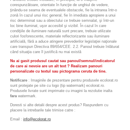
corespunzătoare, orientate în funcţie de unghiul de vedere,
ţinându-se seama de eventualele obstacole, fie la intrarea într-o
zonă în cazul unui risc general, fie în imediata apropiere a unui
risc determinat sau a obiectului ce trebuie semnalat, şi într-un
loc bine iluminat, uşor accesibil şi vizibil. În cazul în care
condiţiile de iluminare naturală sunt precare, trebuie utilizate
culori fosforescente, materiale reflectorizante sau iluminare
artificială, fără a aduce atingere prevederilor legislaţiei naţionale
care transpun Directiva 89/654/CEE. 2.2. Panoul trebuie înlăturat
când situaţia care îl justifică nu mai există
Nu ai gasit produsul cautat sau panoul/semnul/indicatorul
de care ai nevoie are un alt text ? Realizam panouri
personalizate cu textul sau pictograma ceruta de tine.
Notificare
: Imaginile de prezentare pentru produsele ecolorat.ro
sunt protejate pe site cu logo (tip watermark) ecolorat.ro.
Produsele livrate sunt imprimate cu imagini la rezolutie inalta
fara
watermark.
Doresti si alte detalii despre acest produs? Raspundem cu
placere la intrebarile tale trimise catre :
Email :
info@ecolorat.ro