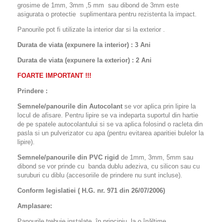
grosime de 1mm, 3mm ,5 mm sau dibond de 3mm este
asigurata o protectie suplimentara pentru rezistenta la impact.
Panourile pot fi utilizate la interior dar si la exterior .
Durata de viata (expunere la interior) : 3 Ani
Durata de viata (
expunere la
exterior
) : 2 Ani
FOARTE IMPORTANT !!!
Prindere :
Semnele/panourile din Autocolant
se vor aplica prin lipire la
locul de afisare. Pentru lipire se va indeparta suportul din hartie
de pe spatele autocolantului si se va aplica folosind o racleta din
pasla si un pulverizator cu apa (pentru evitarea aparitiei bulelor la
lipire).
Semnele/panourile din PVC rigid
de 1mm, 3mm, 5mm sau
dibond se vor prinde cu banda dublu adeziva, cu silicon sau cu
suruburi cu diblu (accesoriile de prindere nu sunt incluse).
Conform legislatiei ( H.G. nr. 971 din 26/07/2006)
Amplasare:
Panourile trebuie instalate, în principiu, la o înălţime