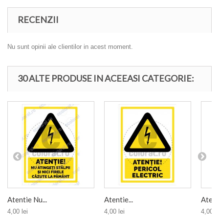
RECENZII
Nu sunt opinii ale clientilor in acest moment.
30 ALTE PRODUSE IN ACEEASI CATEGORIE:
Atentie Nu...
Atentie...
Atenti
4,00 lei
4,00 lei
4,00 le