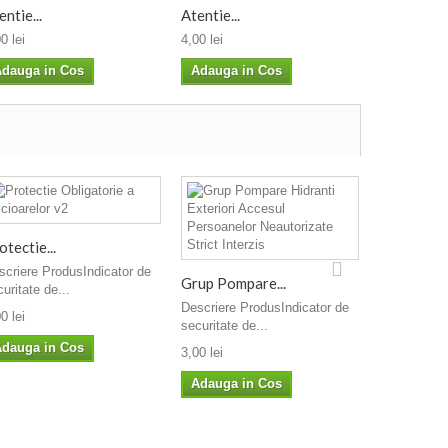
entie...
Atentie...
Atentie Sub
0 lei
4,00 lei
4,00 lei
dauga in Cos
Adauga in Cos
Adauga i
otectie...
Atentie Ca
scriere ProdusIndicator de
Descriere P
Grup Pompare...
uritate de...
securitate d
Descriere ProdusIndicator de
0 lei
4,00 lei
securitate de...
dauga in Cos
Adauga i
3,00 lei
Adauga in Cos