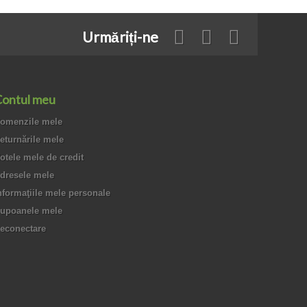
Urmăriți-ne
ontul meu
omenzile mele
eturnările mele
otele mele de credit
dresele mele
nformaţiile mele personale
upoanele mele
econectare