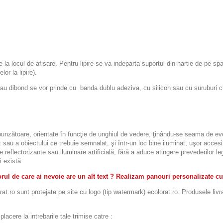
re la locul de afisare. Pentru lipire se va indeparta suportul din hartie de pe sp
or la lipire).
ibond se vor prinde cu banda dublu adeziva, cu silicon sau cu suruburi cu d
espunzătoare, orientate în funcţie de unghiul de vedere, ţinându-se seama de eve
 sau a obiectului ce trebuie semnalat, şi într-un loc bine iluminat, uşor accesibi
le reflectorizante sau iluminare artificială, fără a aduce atingere prevederilor 
i există
ul de care ai nevoie are un alt text ? Realizam panouri personalizate cu
t.ro sunt protejate pe site cu logo (tip watermark) ecolorat.ro. Produsele livr
acere la intrebarile tale trimise catre :