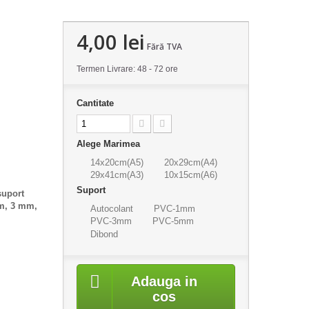
4,00 lei
Fără TVA
Termen Livrare: 48 - 72 ore
Cantitate
Alege Marimea
14x20cm(A5)
20x29cm(A4)
29x41cm(A3)
10x15cm(A6)
Suport
suport
mm, 3 mm,
Autocolant
PVC-1mm
PVC-3mm
PVC-5mm
Dibond
Adauga in
cos