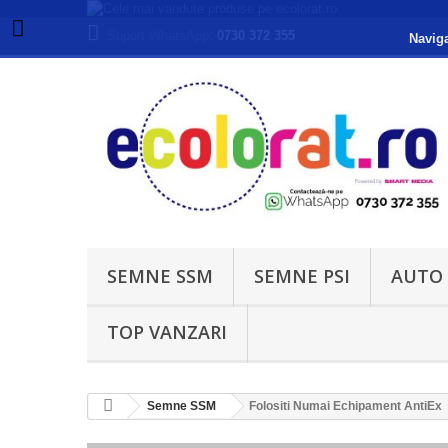
Suport WhatsApp:
0730 372 355
Naviga
SEMNE SSM
SEMNE PSI
AUTO
TOP VANZARI
Semne SSM
Folositi Numai Echipament AntiEx