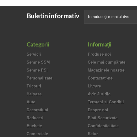
Buletin informativ
Categorii
Informaţii
Servicii
Produse noi
Semne SSM
Cele mai cumpărate
Semne PSI
Magazinele noastre
Personalizate
Contactați-ne
Tricouri
Livrare
Haioase
Aviz Juridic
Auto
Termeni si Conditii
Decoratiuni
Despre noi
Reduceri
Plati Securizate
Etichete
Confidentialitate
Comerciale
Retur