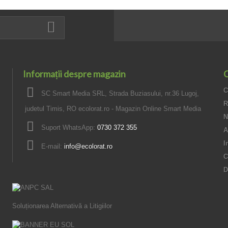
Informații despre magazin
C
C
SC Smart Media SRL, Strada Buziasului, nr.36 Lugoj,
R
judetul Timis, RO ecolorat.ro - Magazin Online Smart Media
N
Suport WhatsApp:
0730 372 355
A
I
E-mail:
info@ecolorat.ro
C
D
Soluționarea Alternativă a Litigiilor