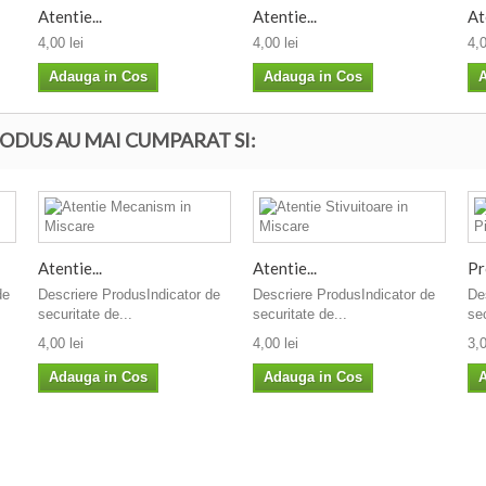
Atentie...
Atentie...
At
4,00 lei
4,00 lei
4,0
Adauga in Cos
Adauga in Cos
A
ODUS AU MAI CUMPARAT SI:
Atentie...
Atentie...
Pr
de
Descriere ProdusIndicator de
Descriere ProdusIndicator de
De
securitate de...
securitate de...
sec
4,00 lei
4,00 lei
3,0
Adauga in Cos
Adauga in Cos
A