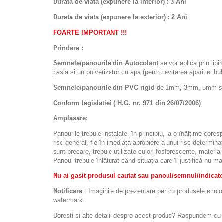
Durata de viata (expunere la interior) : 3 Ani
Durata de viata (
expunere la
exterior
) : 2 Ani
FOARTE IMPORTANT !!!
Prindere :
Semnele/panourile din Autocolant
se vor aplica prin lipi
pasla si un pulverizator cu apa (pentru evitarea aparitiei bulel
Semnele/panourile din PVC rigid
de 1mm, 3mm, 5mm sau d
Conform legislatiei ( H.G. nr. 971 din 26/07/2006)
Amplasare:
Panourile trebuie instalate, în principiu, la o înălţime cor
risc general, fie în imediata apropiere a unui risc determinat
sunt precare, trebuie utilizate culori fosforescente, materia
Panoul trebuie înlăturat când situaţia care îl justifică nu ma
Nu ai gasit produsul cautat sau panoul/semnul/indicator
Notificare
: Imaginile de prezentare pentru produsele ecolora
watermark.
Doresti si alte detalii despre acest produs? Raspundem cu pl