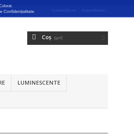
Colorat.
Contactați-ne
Autentificare
de Confidențialitate.
Coş
(gol)
RE
LUMINESCENTE