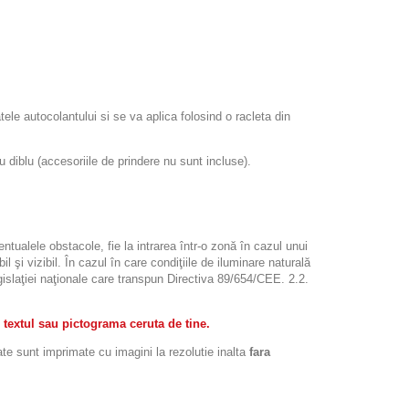
atele autocolantului si se va aplica folosind o racleta din
iblu (accesoriile de prindere nu sunt incluse).
ntualele obstacole, fie la intrarea într-o zonă în cazul unui
l şi vizibil. În cazul în care condiţiile de iluminare naturală
legislaţiei naţionale care transpun Directiva 89/654/CEE. 2.2.
 textul sau pictograma ceruta de tine.
ate sunt imprimate cu imagini la rezolutie inalta
fara