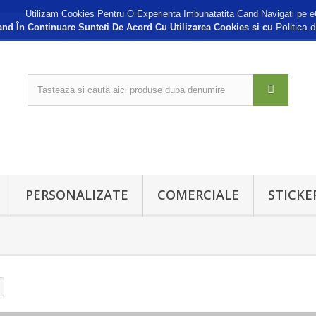
Utilizam Cookies Pentru O Experienta Imbunatatita Cand Navigati pe e
Politica 
nd În Continuare Sunteti De Acord Cu Utilizarea Cookies si cu
PERSONALIZATE
COMERCIALE
STICKE