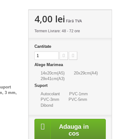
4,00 lei
Fără TVA
Termen Livrare: 48 - 72 ore
Cantitate
Alege Marimea
14x20cm(A5)
20x29cm(A4)
29x41cm(A3)
Suport
suport
mm, 3 mm,
Autocolant
PVC-1mm
PVC-3mm
PVC-5mm
Dibond
Adauga in
cos