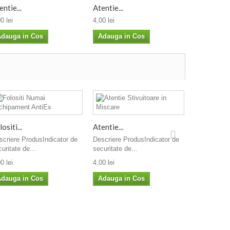
entie...
Atentie...
Atentie Sub
0 lei
4,00 lei
4,00 lei
dauga in Cos
Adauga in Cos
Adauga i
Directie de
ositi...
Atentie...
Descriere P
scriere ProdusIndicator de
Descriere ProdusIndicator de
securitate d
uritate de...
securitate de...
4,00 lei
0 lei
4,00 lei
Adauga i
dauga in Cos
Adauga in Cos