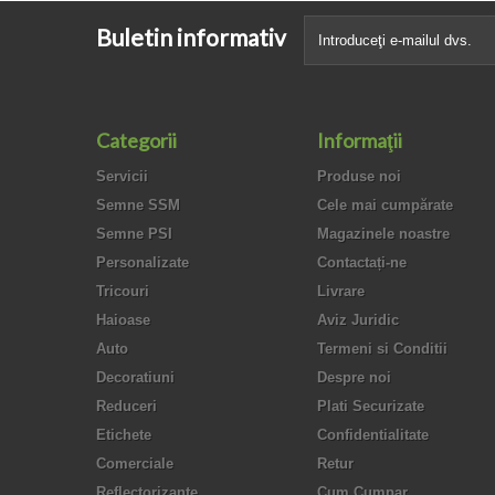
Buletin informativ
Categorii
Informaţii
Servicii
Produse noi
Semne SSM
Cele mai cumpărate
Semne PSI
Magazinele noastre
Personalizate
Contactați-ne
Tricouri
Livrare
Haioase
Aviz Juridic
Auto
Termeni si Conditii
Decoratiuni
Despre noi
Reduceri
Plati Securizate
Etichete
Confidentialitate
Comerciale
Retur
Reflectorizante
Cum Cumpar