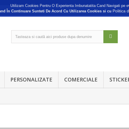
Utilizam Cookies Pentru O Experienta Imbunatatita Cand Navigati pe e
Politica 
nd În Continuare Sunteti De Acord Cu Utilizarea Cookies si cu
PERSONALIZATE
COMERCIALE
STICKE