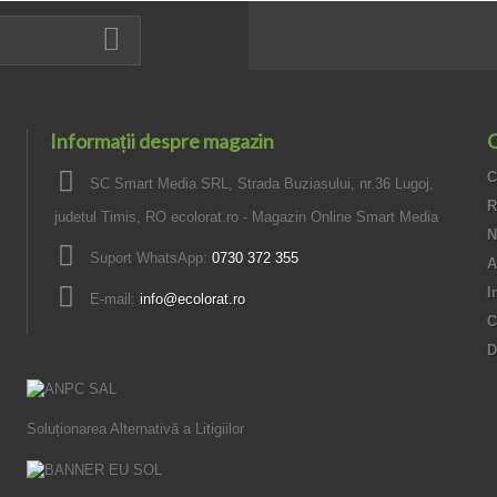
Informații despre magazin
C
C
SC Smart Media SRL, Strada Buziasului, nr.36 Lugoj,
R
judetul Timis, RO ecolorat.ro - Magazin Online Smart Media
N
Suport WhatsApp:
0730 372 355
A
I
E-mail:
info@ecolorat.ro
C
D
Soluționarea Alternativă a Litigiilor