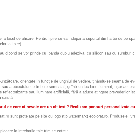
re la locul de afisare. Pentru lipire se va indeparta suportul din hartie de pe sp
or la lipire).
ibond se vor prinde cu banda dublu adeziva, cu silicon sau cu suruburi cu d
espunzătoare, orientate în funcţie de unghiul de vedere, ţinându-se seama de eve
 sau a obiectului ce trebuie semnalat, şi într-un loc bine iluminat, uşor accesibi
le reflectorizante sau iluminare artificială, fără a aduce atingere prevederilor 
i există
ul de care ai nevoie are un alt text ? Realizam panouri personalizate cu
t.ro sunt protejate pe site cu logo (tip watermark) ecolorat.ro. Produsele livr
acere la intrebarile tale trimise catre :