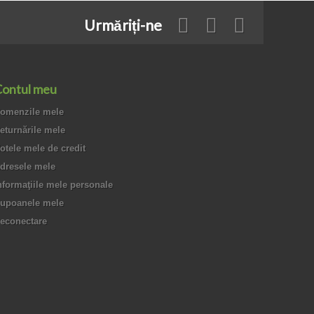
Urmăriți-ne
ontul meu
omenzile mele
eturnările mele
otele mele de credit
dresele mele
nformaţiile mele personale
upoanele mele
econectare