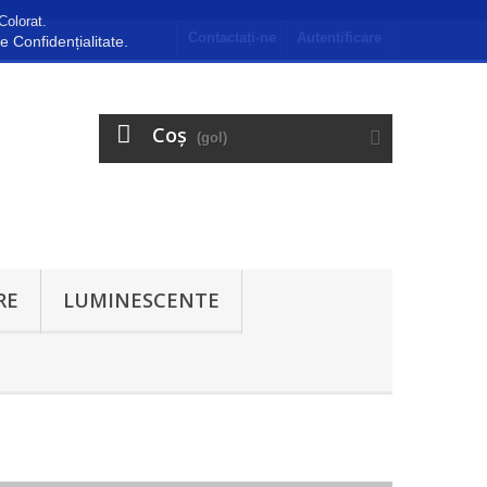
Colorat.
Contactați-ne
Autentificare
de Confidențialitate.
Coş
(gol)
RE
LUMINESCENTE