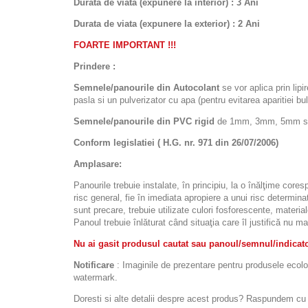
Durata de viata (expunere la interior) : 3 Ani
Durata de viata (
expunere la
exterior
) : 2 Ani
FOARTE IMPORTANT !!!
Prindere :
Semnele/panourile din Autocolant
se vor aplica prin lipi
pasla si un pulverizator cu apa (pentru evitarea aparitiei bulel
Semnele/panourile din PVC rigid
de 1mm, 3mm, 5mm sau d
Conform legislatiei ( H.G. nr. 971 din 26/07/2006)
Amplasare:
Panourile trebuie instalate, în principiu, la o înălţime cor
risc general, fie în imediata apropiere a unui risc determinat
sunt precare, trebuie utilizate culori fosforescente, materia
Panoul trebuie înlăturat când situaţia care îl justifică nu ma
Nu ai gasit produsul cautat sau panoul/semnul/indicator
Notificare
: Imaginile de prezentare pentru produsele ecolora
watermark.
Doresti si alte detalii despre acest produs? Raspundem cu pl