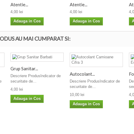
Atentie...
Atentie...
At
4,00 lei
4,00 lei
4,0
Adauga in Cos
Adauga in Cos
A
ODUS AU MAI CUMPARAT SI:
Grup Sanitar...
Autocolant...
Fol
Descriere ProdusIndicator de
e
securitate de...
Descriere ProdusIndicator de
De
securitate de...
sec
4,00 lei
10,00 lei
4,0
Adauga in Cos
Adauga in Cos
A