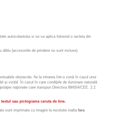
atele autocolantului si se va aplica folosind o racleta din
iblu (accesoriile de prindere nu sunt incluse).
ntualele obstacole, fie la intrarea într-o zonă în cazul unui
l şi vizibil. În cazul în care condiţiile de iluminare naturală
legislaţiei naţionale care transpun Directiva 89/654/CEE. 2.2.
 textul sau pictograma ceruta de tine.
ate sunt imprimate cu imagini la rezolutie inalta
fara