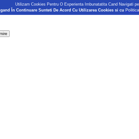
Utilizam Cookies Pentru O Experienta Imbunatatita Cand Navigati pe
Politic
gand În Continuare Sunteti De Acord Cu Utilizarea Cookies si cu
mire