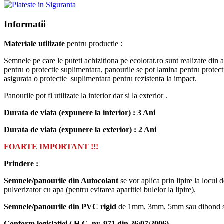
Informatii
Materiale utilizate
pentru productie :
Semnele pe care le puteti achizitiona pe ecolorat.ro sunt realizate din
pentru o protectie suplimentara, panourile se pot lamina pentru prot
asigurata o protectie suplimentara pentru rezistenta la impact.
Panourile pot fi utilizate la interior dar si la exterior .
Durata de viata (expunere la interior) : 3 Ani
Durata de viata (
expunere la
exterior
) : 2 Ani
FOARTE IMPORTANT !!!
Prindere :
Semnele/panourile din Autocolant
se vor aplica prin lipire la locul 
pulverizator cu apa (pentru evitarea aparitiei bulelor la lipire).
Semnele/panourile din PVC rigid
de 1mm, 3mm, 5mm sau dibond se vo
Conform legislatiei ( H.G. nr. 971 din 26/07/2006)