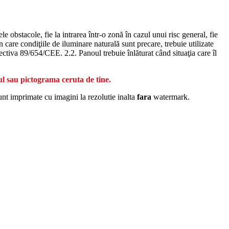
 obstacole, fie la intrarea într-o zonă în cazul unui risc general, fie
n care condiţiile de iluminare naturală sunt precare, trebuie utilizate
rectiva 89/654/CEE. 2.2. Panoul trebuie înlăturat când situaţia care îl
ul sau pictograma ceruta de tine.
unt imprimate cu imagini la rezolutie inalta
fara
watermark.