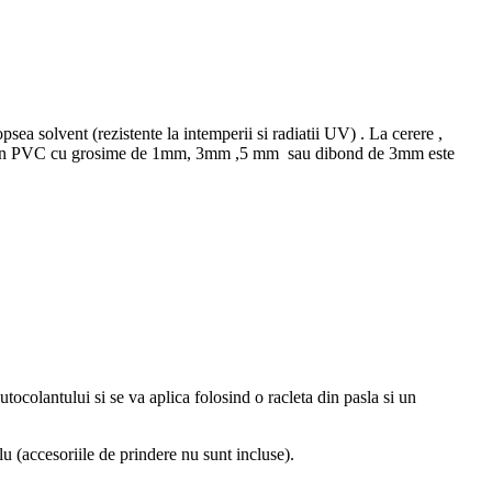
ea solvent (rezistente la intemperii si radiatii UV) . La cerere ,
igide din PVC cu grosime de 1mm, 3mm ,5 mm sau dibond de 3mm este
autocolantului si se va aplica folosind o racleta din pasla si un
(accesoriile de prindere nu sunt incluse).