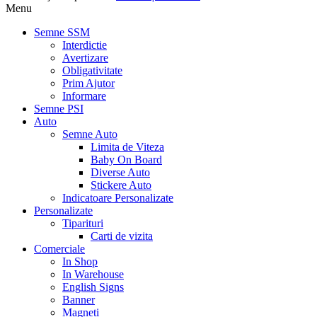
Menu
Semne SSM
Interdictie
Avertizare
Obligativitate
Prim Ajutor
Informare
Semne PSI
Auto
Semne Auto
Limita de Viteza
Baby On Board
Diverse Auto
Stickere Auto
Indicatoare Personalizate
Personalizate
Tiparituri
Carti de vizita
Comerciale
In Shop
In Warehouse
English Signs
Banner
Magneti