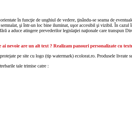
 orientate în funcţie de unghiul de vedere, ţinându-se seama de eventualele
emnalat, şi într-un loc bine iluminat, uşor accesibil şi vizibil. În cazul î
, fără a aduce atingere prevederilor legislaţiei naţionale care transpun Di
 ai nevoie are un alt text ? Realizam panouri personalizate cu text
protejate pe site cu logo (tip watermark) ecolorat.ro. Produsele livrate s
ebarile tale trimise catre :