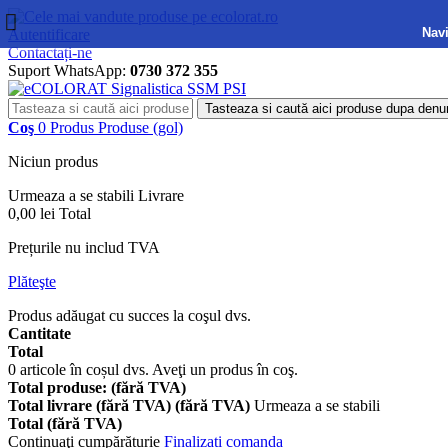
Navi
Autentificare
Contactați-ne
Suport WhatsApp:
0730 372 355
Tasteaza si caută aici produse dupa denu
Coş
0
Produs
Produse
(gol)
Niciun produs
Urmeaza a se stabili
Livrare
0,00 lei
Total
Prețurile nu includ TVA
Plăteşte
Produs adăugat cu succes la coşul dvs.
Cantitate
Total
0
articole în coșul dvs.
Aveţi un produs în coş.
Total produse: (fără TVA)
Total livrare (fără TVA) (fără TVA)
Urmeaza a se stabili
Total (fără TVA)
Continuaţi cumpărăturie
Finalizați comanda