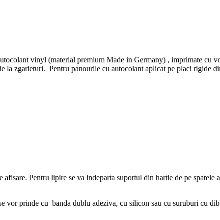
 autocolant vinyl (material premium Made in Germany) , imprimate cu vops
ectie la zgarieturi. Pentru panourile cu autocolant aplicat pe placi r
de afisare. Pentru lipire se va indeparta suportul din hartie de pe spatele 
r prinde cu banda dublu adeziva, cu silicon sau cu suruburi cu diblu 