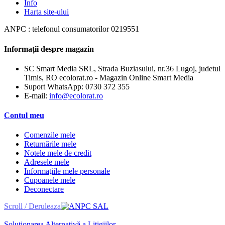
Info
Harta site-ului
ANPC : telefonul consumatorilor 0219551
Informații despre magazin
SC Smart Media SRL, Strada Buziasului, nr.36 Lugoj, judetul
Timis, RO ecolorat.ro - Magazin Online Smart Media
Suport WhatsApp:
0730 372 355
E-mail:
info@ecolorat.ro
Contul meu
Comenzile mele
Returnările mele
Notele mele de credit
Adresele mele
Informaţiile mele personale
Cupoanele mele
Deconectare
Scroll / Deruleaza
Soluționarea Alternativă a Litigiilor