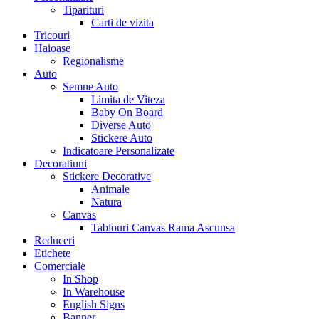
Tiparituri
Carti de vizita
Tricouri
Haioase
Regionalisme
Auto
Semne Auto
Limita de Viteza
Baby On Board
Diverse Auto
Stickere Auto
Indicatoare Personalizate
Decoratiuni
Stickere Decorative
Animale
Natura
Canvas
Tablouri Canvas Rama Ascunsa
Reduceri
Etichete
Comerciale
In Shop
In Warehouse
English Signs
Banner