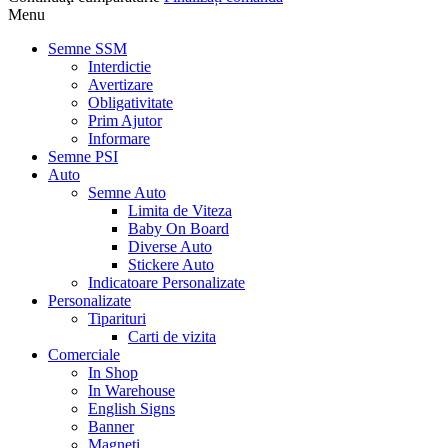
Menu
Semne SSM
Interdictie
Avertizare
Obligativitate
Prim Ajutor
Informare
Semne PSI
Auto
Semne Auto
Limita de Viteza
Baby On Board
Diverse Auto
Stickere Auto
Indicatoare Personalizate
Personalizate
Tiparituri
Carti de vizita
Comerciale
In Shop
In Warehouse
English Signs
Banner
Magneti