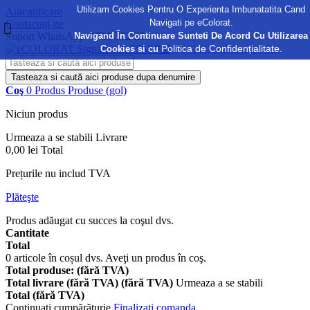
Utilizam Cookies Pentru O Experienta Imbunatatita Cand
Autentificare
Navigati pe eColorat.
Contactați-ne
Navigand În Continuare Sunteti De Acord Cu Utilizarea
Suport WhatsApp:
0730 372 355
Politica de Confidențialitate.
Cookies si cu
Tasteaza si caută aici produse dupa denumire
Coş
0
Produs
Produse
(gol)
Niciun produs
Urmeaza a se stabili
Livrare
0,00 lei
Total
Prețurile nu includ TVA
Plăteşte
Produs adăugat cu succes la coşul dvs.
Cantitate
Total
0
articole în coșul dvs.
Aveţi un produs în coş.
Total produse: (fără TVA)
Total livrare (fără TVA) (fără TVA)
Urmeaza a se stabili
Total (fără TVA)
Continuaţi cumpărăturie
Finalizați comanda