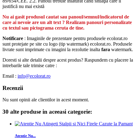
89/654/CEE. 2.2. Panoul trebuie înlăturat când situaţia care îl
justifică nu mai există
Nu ai gasit produsul cautat sau panoul/semnul/indicatorul de
care ai nevoie are un alt text ? Realizam panouri personalizate
cu textul sau pictograma ceruta de tine.
Notificare
: Imaginile de prezentare pentru produsele ecolorat.ro
sunt protejate pe site cu logo (tip watermark) ecolorat.ro. Produsele
livrate sunt imprimate cu imagini la rezolutie inalta
fara
watermark.
Doresti si alte detalii despre acest produs? Raspundem cu placere la
intrebarile tale trimise catre :
Email :
info@ecolorat.ro
Recenzii
Nu sunt opinii ale clientilor in acest moment.
30 alte produse in aceeasi categorie:
Atentie Nu...