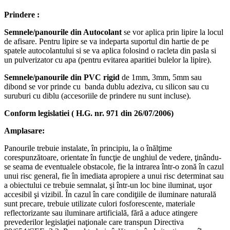
Prindere :
Semnele/panourile din Autocolant
se vor aplica prin lipire la locul
de afisare. Pentru lipire se va indeparta suportul din hartie de pe
spatele autocolantului si se va aplica folosind o racleta din pasla si
un pulverizator cu apa (pentru evitarea aparitiei bulelor la lipire).
Semnele/panourile din PVC rigid
de 1mm, 3mm, 5mm sau
dibond se vor prinde cu banda dublu adeziva, cu silicon sau cu
suruburi cu diblu (accesoriile de prindere nu sunt incluse).
Conform legislatiei ( H.G. nr. 971 din 26/07/2006)
Amplasare:
Panourile trebuie instalate, în principiu, la o înălţime
corespunzătoare, orientate în funcţie de unghiul de vedere, ţinându-
se seama de eventualele obstacole, fie la intrarea într-o zonă în cazul
unui risc general, fie în imediata apropiere a unui risc determinat sau
a obiectului ce trebuie semnalat, şi într-un loc bine iluminat, uşor
accesibil şi vizibil. În cazul în care condiţiile de iluminare naturală
sunt precare, trebuie utilizate culori fosforescente, materiale
reflectorizante sau iluminare artificială, fără a aduce atingere
prevederilor legislaţiei naţionale care transpun Directiva