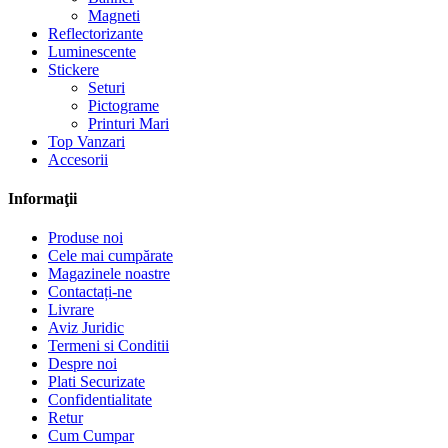
Magneti
Reflectorizante
Luminescente
Stickere
Seturi
Pictograme
Printuri Mari
Top Vanzari
Accesorii
Informaţii
Produse noi
Cele mai cumpărate
Magazinele noastre
Contactați-ne
Livrare
Aviz Juridic
Termeni si Conditii
Despre noi
Plati Securizate
Confidentialitate
Retur
Cum Cumpar