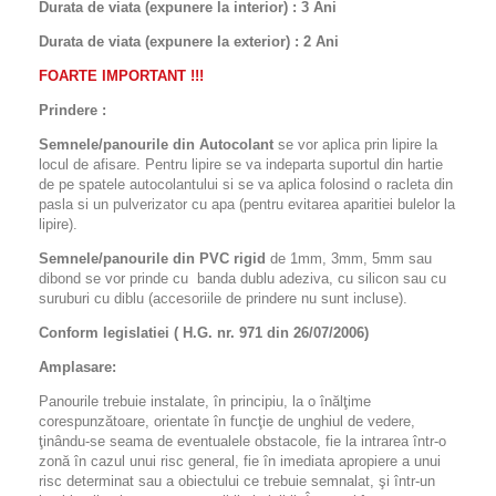
Durata de viata (expunere la interior) : 3 Ani
Durata de viata (
expunere la
exterior
) : 2 Ani
FOARTE IMPORTANT !!!
Prindere :
Semnele/panourile din Autocolant
se vor aplica prin lipire la
locul de afisare. Pentru lipire se va indeparta suportul din hartie
de pe spatele autocolantului si se va aplica folosind o racleta din
pasla si un pulverizator cu apa (pentru evitarea aparitiei bulelor la
lipire).
Semnele/panourile din PVC rigid
de 1mm, 3mm, 5mm sau
dibond se vor prinde cu banda dublu adeziva, cu silicon sau cu
suruburi cu diblu (accesoriile de prindere nu sunt incluse).
Conform legislatiei ( H.G. nr. 971 din 26/07/2006)
Amplasare:
Panourile trebuie instalate, în principiu, la o înălţime
corespunzătoare, orientate în funcţie de unghiul de vedere,
ţinându-se seama de eventualele obstacole, fie la intrarea într-o
zonă în cazul unui risc general, fie în imediata apropiere a unui
risc determinat sau a obiectului ce trebuie semnalat, şi într-un