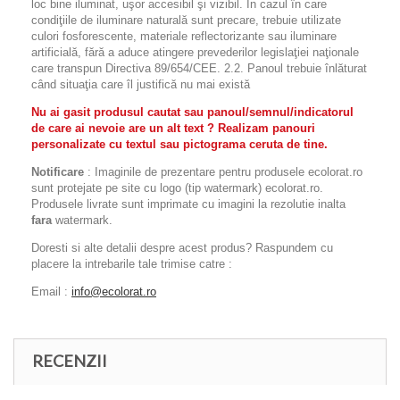
loc bine iluminat, uşor accesibil şi vizibil. În cazul în care
condiţiile de iluminare naturală sunt precare, trebuie utilizate
culori fosforescente, materiale reflectorizante sau iluminare
artificială, fără a aduce atingere prevederilor legislaţiei naţionale
care transpun Directiva 89/654/CEE. 2.2. Panoul trebuie înlăturat
când situaţia care îl justifică nu mai există
Nu ai gasit produsul cautat sau panoul/semnul/indicatorul
de care ai nevoie are un alt text ? Realizam panouri
personalizate cu textul sau pictograma ceruta de tine.
Notificare
: Imaginile de prezentare pentru produsele ecolorat.ro
sunt protejate pe site cu logo (tip watermark) ecolorat.ro.
Produsele livrate sunt imprimate cu imagini la rezolutie inalta
fara
watermark.
Doresti si alte detalii despre acest produs? Raspundem cu
placere la intrebarile tale trimise catre :
Email :
info@ecolorat.ro
RECENZII