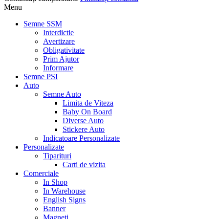
Menu
Semne SSM
Interdictie
Avertizare
Obligativitate
Prim Ajutor
Informare
Semne PSI
Auto
Semne Auto
Limita de Viteza
Baby On Board
Diverse Auto
Stickere Auto
Indicatoare Personalizate
Personalizate
Tiparituri
Carti de vizita
Comerciale
In Shop
In Warehouse
English Signs
Banner
Magneti