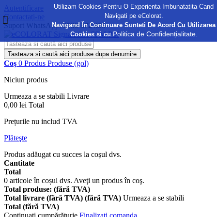
Utilizam Cookies Pentru O Experienta Imbunatatita Cand
Autentificare
Navigati pe eColorat.
Contactați-ne
Navigand În Continuare Sunteti De Acord Cu Utilizarea
Suport WhatsApp:
0730 372 355
Politica de Confidențialitate.
Cookies si cu
Tasteaza si caută aici produse dupa denumire
Coş
0
Produs
Produse
(gol)
Niciun produs
Urmeaza a se stabili
Livrare
0,00 lei
Total
Prețurile nu includ TVA
Plăteşte
Produs adăugat cu succes la coşul dvs.
Cantitate
Total
0
articole în coșul dvs.
Aveţi un produs în coş.
Total produse: (fără TVA)
Total livrare (fără TVA) (fără TVA)
Urmeaza a se stabili
Total (fără TVA)
Continuaţi cumpărăturie
Finalizați comanda