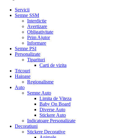
Servicii
Semne SSM
Interdictie
Avertizare
Obligativitate
Prim Ajutor
Informare
Semne PSI
Personalizate
Tiparituri
Carti de vizita
Tricouri
Haioase
Regionalisme
Auto
Semne Auto
Limita de Viteza
Baby On Board
Diverse Auto
Stickere Auto
Indicatoare Personalizate
Decoratiuni
Stickere Decorative
Animale