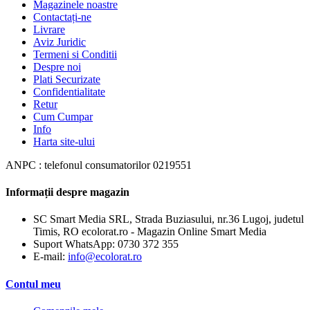
Magazinele noastre
Contactați-ne
Livrare
Aviz Juridic
Termeni si Conditii
Despre noi
Plati Securizate
Confidentialitate
Retur
Cum Cumpar
Info
Harta site-ului
ANPC : telefonul consumatorilor 0219551
Informații despre magazin
SC Smart Media SRL, Strada Buziasului, nr.36 Lugoj, judetul
Timis, RO ecolorat.ro - Magazin Online Smart Media
Suport WhatsApp:
0730 372 355
E-mail:
info@ecolorat.ro
Contul meu