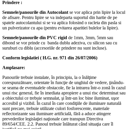
Prindere :
Semnele/panourile din Autocolant
se vor aplica prin lipire la locul
de afisare. Pentru lipire se va indeparta suportul din hartie de pe
spatele autocolantului si se va aplica folosind o racleta din pasla si
un pulverizator cu apa (pentru evitarea aparitiei bulelor la lipire).
Semnele/panourile din PVC rigid
de 1mm, 3mm, 5mm sau
dibond se vor prinde cu banda dublu adeziva, cu silicon sau cu
suruburi cu diblu (accesoriile de prindere nu sunt incluse).
Conform legislatiei ( H.G. nr. 971 din 26/07/2006)
Amplasare:
Panourile trebuie instalate, în principiu, la o înălţime
corespunzătoare, orientate în funcţie de unghiul de vedere, ţinându-
se seama de eventualele obstacole, fie la intrarea într-o zonă în cazul
unui risc general, fie în imediata apropiere a unui risc determinat sau
a obiectului ce trebuie semnalat, şi într-un loc bine iluminat, uşor
accesibil şi vizibil. În cazul în care condiţiile de iluminare naturală
sunt precare, trebuie utilizate culori fosforescente, materiale
reflectorizante sau iluminare artificială, fără a aduce atingere
prevederilor legislaţiei naţionale care transpun Directiva
89/654/CEE. 2.2. Panoul trebuie înlăturat când situaţia care îl