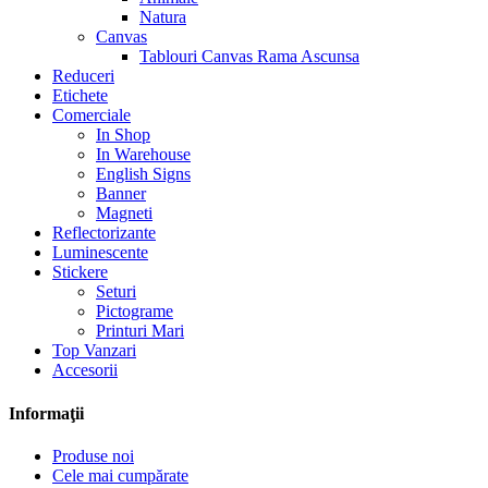
Natura
Canvas
Tablouri Canvas Rama Ascunsa
Reduceri
Etichete
Comerciale
In Shop
In Warehouse
English Signs
Banner
Magneti
Reflectorizante
Luminescente
Stickere
Seturi
Pictograme
Printuri Mari
Top Vanzari
Accesorii
Informaţii
Produse noi
Cele mai cumpărate