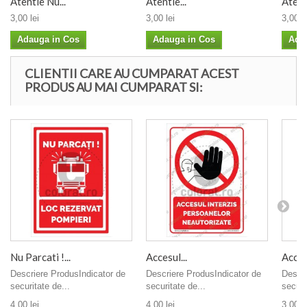
Atentie Nu...
Atentie...
Atenti
3,00 lei
3,00 lei
3,00 le
Adauga in Cos
Adauga in Cos
Ada
CLIENTII CARE AU CUMPARAT ACEST
PRODUS AU MAI CUMPARAT SI:
Nu Parcati !...
Accesul...
Acces.
Descriere ProdusIndicator de
Descriere ProdusIndicator de
Descri
securitate de...
securitate de...
securi
4,00 lei
4,00 lei
3,00 le