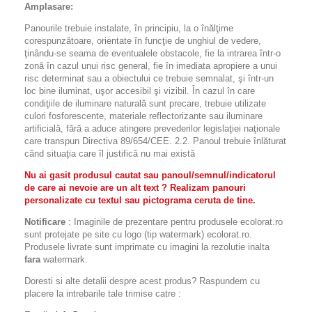
Amplasare:
Panourile trebuie instalate, în principiu, la o înălţime
corespunzătoare, orientate în funcţie de unghiul de vedere,
ţinându-se seama de eventualele obstacole, fie la intrarea într-o
zonă în cazul unui risc general, fie în imediata apropiere a unui
risc determinat sau a obiectului ce trebuie semnalat, şi într-un
loc bine iluminat, uşor accesibil şi vizibil. În cazul în care
condiţiile de iluminare naturală sunt precare, trebuie utilizate
culori fosforescente, materiale reflectorizante sau iluminare
artificială, fără a aduce atingere prevederilor legislaţiei naţionale
care transpun Directiva 89/654/CEE. 2.2. Panoul trebuie înlăturat
când situaţia care îl justifică nu mai există
Nu ai gasit produsul cautat sau panoul/semnul/indicatorul
de care ai nevoie are un alt text ? Realizam panouri
personalizate cu textul sau pictograma ceruta de tine.
Notificare
: Imaginile de prezentare pentru produsele ecolorat.ro
sunt protejate pe site cu logo (tip watermark) ecolorat.ro.
Produsele livrate sunt imprimate cu imagini la rezolutie inalta
fara
watermark.
Doresti si alte detalii despre acest produs? Raspundem cu
placere la intrebarile tale trimise catre :