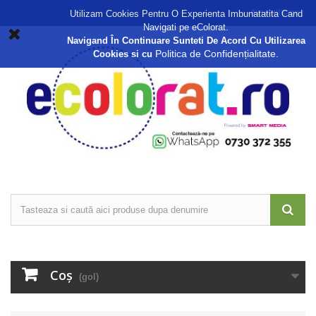
Autentificare
Utilizam Cookies Pentru O Experienta Imbunatatita Cand
Navigati pe eColorat.
Navigand În Continuare Sunteti De Acord Cu Utilizarea
Politica de Confidențialitate.
Cookies si cu
Coş
(gol)