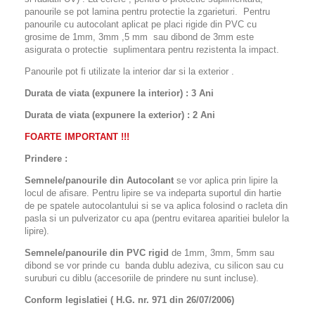
panourile se pot lamina pentru protectie la zgarieturi. Pentru
panourile cu autocolant aplicat pe placi rigide din PVC cu
grosime de 1mm, 3mm ,5 mm sau dibond de 3mm este
asigurata o protectie suplimentara pentru rezistenta la impact.
Panourile pot fi utilizate la interior dar si la exterior .
Durata de viata (expunere la interior) : 3 Ani
Durata de viata (
expunere la
exterior
) : 2 Ani
FOARTE IMPORTANT !!!
Prindere :
Semnele/panourile din Autocolant
se vor aplica prin lipire la
locul de afisare. Pentru lipire se va indeparta suportul din hartie
de pe spatele autocolantului si se va aplica folosind o racleta din
pasla si un pulverizator cu apa (pentru evitarea aparitiei bulelor la
lipire).
Semnele/panourile din PVC rigid
de 1mm, 3mm, 5mm sau
dibond se vor prinde cu banda dublu adeziva, cu silicon sau cu
suruburi cu diblu (accesoriile de prindere nu sunt incluse).
Conform legislatiei ( H.G. nr. 971 din 26/07/2006)