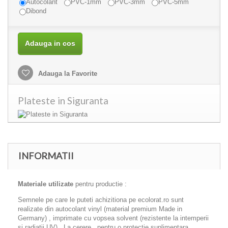
Autocolant
PVC-1mm
PVC-3mm
PVC-5mm
Dibond
Adauga in cos
Adauga la Favorite
Plateste in Siguranta
INFORMATII
Materiale utilizate
pentru productie :
Semnele pe care le puteti achizitiona pe ecolorat.ro sunt
realizate din autocolant vinyl (material premium Made in
Germany) , imprimate cu vopsea solvent (rezistente la intemperii
si radiatii UV) . La cerere , pentru o protectie suplimentara,